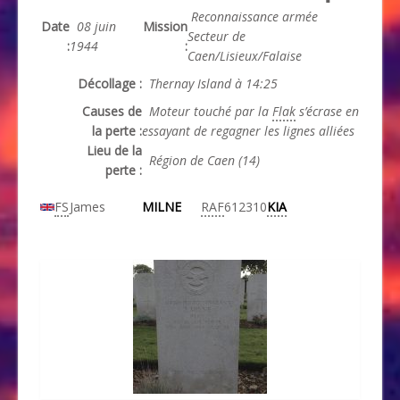
Reconnaissance armée
Date
08 juin
Mission
Secteur de
:
1944
:
Caen/Lisieux/Falaise
Décollage :
Thernay Island à 14:25
Causes de
Moteur touché par la
Flak
s’écrase en
la perte :
essayant de regagner les lignes alliées
Lieu de la
Région de Caen (14)
perte :
FS
James
MILNE
RAF
612310
KIA