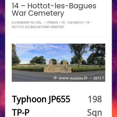
14 – Hottot-les-Bagues
War Cemetery
ILS VENAIENT DU CIEL...
>
FRANCE
>
14 – CALVADOS
>
14 –
HOTTOT-LES-BAGUES WAR CEMETERY
Typhoon JP655
198
TP-P
Sqn