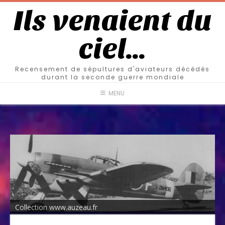
Ils venaient du
ciel…
Recensement de sépultures d'aviateurs décédés
durant la seconde guerre mondiale
MENU
Collection www.auzeau.fr