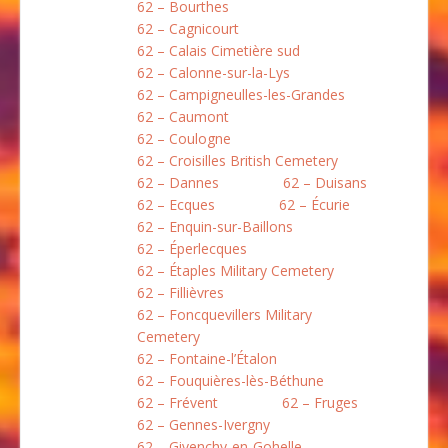
62 – Bourthes
62 – Cagnicourt
62 – Calais Cimetière sud
62 – Calonne-sur-la-Lys
62 – Campigneulles-les-Grandes
62 – Caumont
62 – Coulogne
62 – Croisilles British Cemetery
62 – Dannes
62 – Duisans
62 – Ecques
62 – Écurie
62 – Enquin-sur-Baillons
62 – Éperlecques
62 – Étaples Military Cemetery
62 – Fillièvres
62 – Foncquevillers Military
Cemetery
62 – Fontaine-l’Étalon
62 – Fouquières-lès-Béthune
62 – Frévent
62 – Fruges
62 – Gennes-Ivergny
62 – Givenchy-en-Gohelle