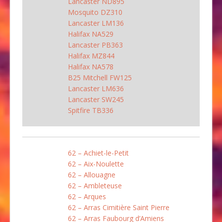
Lancaster ND895
Mosquito DZ310
Lancaster LM136
Halifax NA529
Lancaster PB363
Halifax MZ844
Halifax NA578
B25 Mitchell FW125
Lancaster LM636
Lancaster SW245
Spitfire TB336
62 – Achiet-le-Petit
62 – Aix-Noulette
62 – Allouagne
62 – Ambleteuse
62 – Arques
62 – Arras Cimitière Saint Pierre
62 – Arras Faubourg d’Amiens