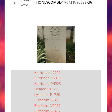
FS
HONEYCOMBE
Pil
RCAF
R/96328
KIA
Byrne
Hurricane L2051
Hurricane N2439
Hurricane P4523
Defiant P4523
Lysander P1720
Blenheim V6450
Blenheim V6259
Blenheim V6452