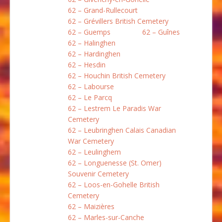
62 – Grand-Rullecourt
62 – Grévillers British Cemetery
62 – Guemps
62 – Guînes
62 – Halinghen
62 – Hardinghen
62 – Hesdin
62 – Houchin British Cemetery
62 – Labourse
62 – Le Parcq
62 – Lestrem Le Paradis War
Cemetery
62 – Leubringhen Calais Canadian
War Cemetery
62 – Leulinghem
62 – Longuenesse (St. Omer)
Souvenir Cemetery
62 – Loos-en-Gohelle British
Cemetery
62 – Maizières
62 – Marles-sur-Canche