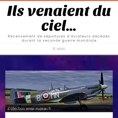
Ils venaient du
ciel…
Recensement de sépultures d'aviateurs décédés
durant la seconde guerre mondiale
MENU
Collection www.auzeau.fr