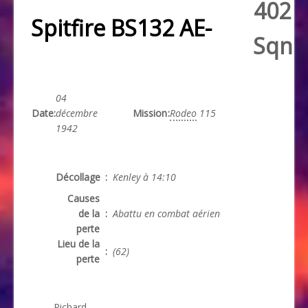
402
Spitfire BS132 AE-
Sqn
04
Date
:
décembre
Mission
:
Rodeo
115
1942
Décollage
:
Kenley à 14:10
Causes
de la
:
Abattu en combat aérien
perte
Lieu de la
:
(62)
perte
Richard