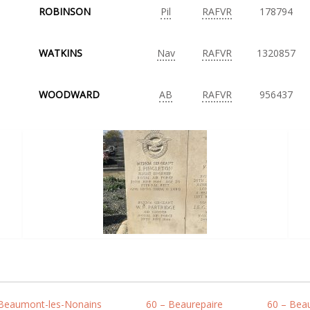
ROBINSON
Pil
RAFVR
178794
WATKINS
Nav
RAFVR
1320857
WOODWARD
AB
RAFVR
956437
 Beaumont-les-Nonains
60 – Beaurepaire
60 – Bea