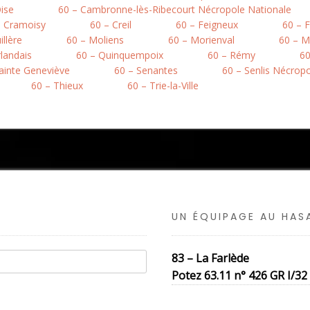
ise
60 – Cambronne-lès-Ribecourt Nécropole Nationale
– Cramoisy
60 – Creil
60 – Feigneux
60 – F
llère
60 – Moliens
60 – Morienval
60 – M
rlandais
60 – Quinquempoix
60 – Rémy
60
ainte Geneviève
60 – Senantes
60 – Senlis Nécrop
60 – Thieux
60 – Trie-la-Ville
UN ÉQUIPAGE AU HA
83 – La Farlède
Potez 63.11 n° 426 GR I/32 