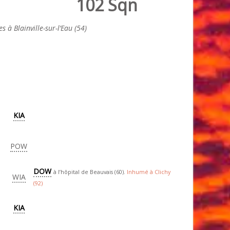
102 Sqn
 à Blainville-sur-l’Eau (54)
KIA
POW
DOW
à l’hôpital de Beauvais (60).
Inhumé à Clichy
WIA
(92)
KIA