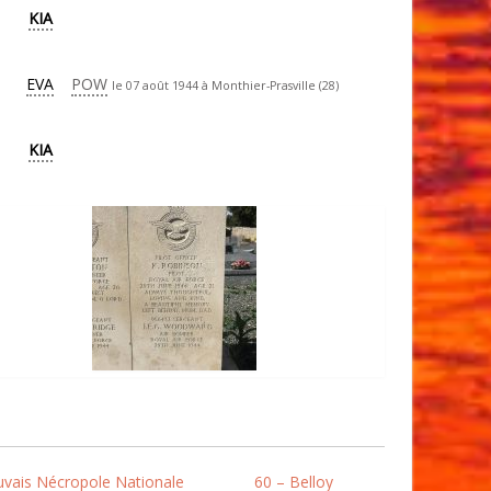
KIA
EVA
POW
le 07 août 1944 à Monthier-Prasville (28)
KIA
uvais Nécropole Nationale
60 – Belloy