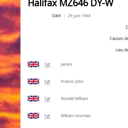
Halifax MZ646 DY-W
Date
:
29 juin 1944
D
Causes de
Lieu de
Sgt
James
Sgt
Francis John
Sgt
Ronald William
Sgt
William Norman