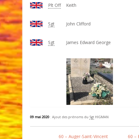
Plt Off
Keith
Sgt
John Clifford
Sgt
James Edward George
09 mai 2020
: Ajout des prénoms du
Sgt
HIGMAN
60 – Auger-Saint-Vincent
60 –