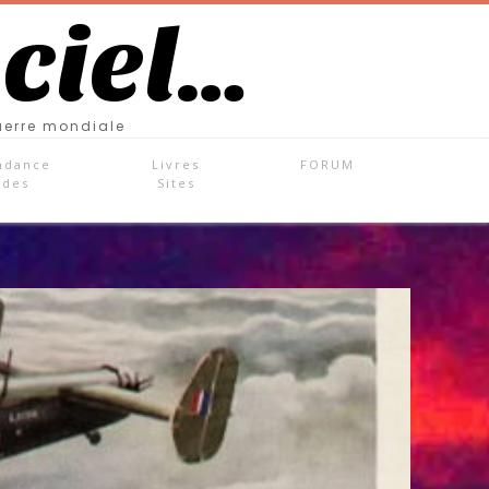
 ciel…
uerre mondiale
ndance
Livres
FORUM
ades
Sites