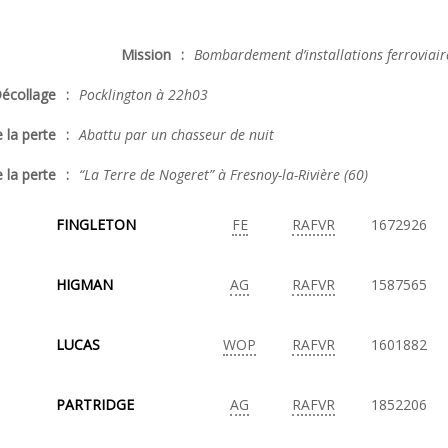
Mission
:
Bombardement d’installations ferroviaires
écollage
:
Pocklington à 22h03
 la perte
:
Abattu par un chasseur de nuit
 la perte
:
“La Terre de Nogeret” à Fresnoy-la-Rivière (60)
FINGLETON
FE
RAFVR
1672926
HIGMAN
AG
RAFVR
1587565
LUCAS
WOP
RAFVR
1601882
PARTRIDGE
AG
RAFVR
1852206