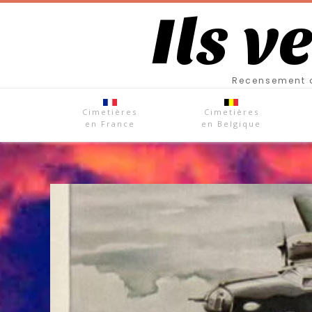
Ils v
Recensement d
Cimetières
Cimetières
en France
en Belgique