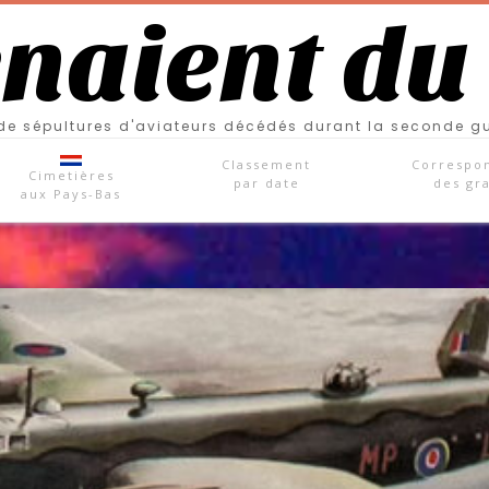
enaient du
e sépultures d'aviateurs décédés durant la seconde g
Classement
Correspo
Cimetières
par date
des gr
aux Pays-Bas