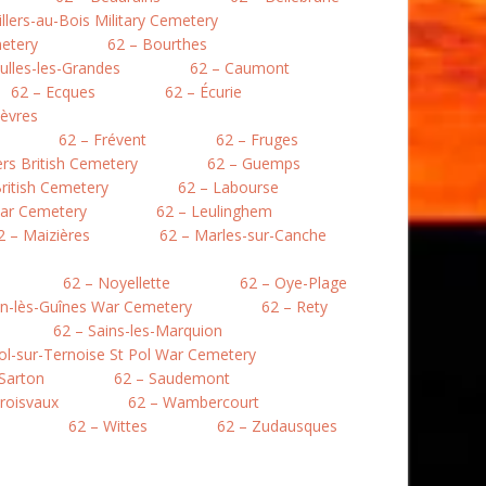
illers-au-Bois Military Cemetery
etery
62 – Bourthes
ulles-les-Grandes
62 – Caumont
62 – Ecques
62 – Écurie
lièvres
62 – Frévent
62 – Fruges
lers British Cemetery
62 – Guemps
ritish Cemetery
62 – Labourse
War Cemetery
62 – Leulinghem
2 – Maizières
62 – Marles-sur-Canche
62 – Noyellette
62 – Oye-Plage
en-lès-Guînes War Cemetery
62 – Rety
62 – Sains-les-Marquion
Pol-sur-Ternoise St Pol War Cemetery
 Sarton
62 – Saudemont
roisvaux
62 – Wambercourt
62 – Wittes
62 – Zudausques