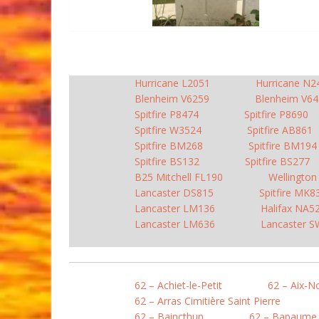
Hurricane L2051
Hurricane N2
Blenheim V6259
Blenheim V64
Spitfire P8474
Spitfire P8690
Spitfire W3524
Spitfire AB861
Spitfire BM268
Spitfire BM194
Spitfire BS132
Spitfire BS277
B25 Mitchell FL190
Wellingto
Lancaster DS815
Spitfire MK8
Lancaster LM136
Halifax NA5
Lancaster LM636
Lancaster 
62 – Achiet-le-Petit
62 – Aix-N
62 – Arras Cimitière Saint Pierre
62 – Baincthun
62 – Bapaume