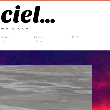
 ciel…
uerre mondiale
ndance
Livres
FORUM
ades
Sites