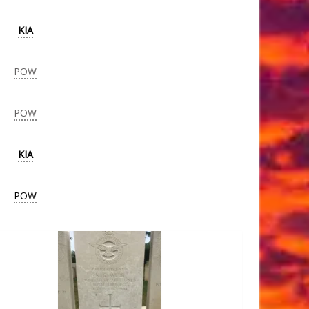
KIA
POW
POW
KIA
POW