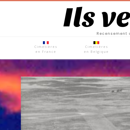
Ils v
Recensement d
Cimetières
Cimetières
en France
en Belgique