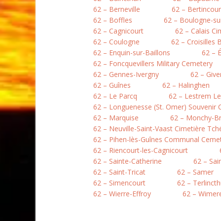
62 – Berneville
62 – Bertincour
62 – Boffles
62 – Boulogne-sur
62 – Cagnicourt
62 – Calais Ci
62 – Coulogne
62 – Croisilles 
62 – Enquin-sur-Baillons
62 – 
62 – Foncquevillers Military Cemetery
62 – Gennes-Ivergny
62 – Give
62 – Guînes
62 – Halinghen
62 – Le Parcq
62 – Lestrem L
62 – Longuenesse (St. Omer) Souvenir
62 – Marquise
62 – Monchy-B
62 – Neuville-Saint-Vaast Cimetière Tc
62 – Pihen-lès-Guînes Communal Ceme
62 – Riencourt-les-Cagnicourt
62 – Sainte-Catherine
62 – Sai
62 – Saint-Tricat
62 – Samer
62 – Simencourt
62 – Terlinct
62 – Wierre-Effroy
62 – Wimer