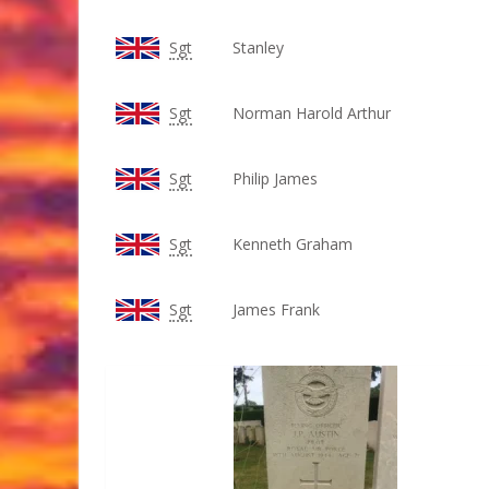
Sgt
Stanley
Sgt
Norman Harold Arthur
Sgt
Philip James
Sgt
Kenneth Graham
Sgt
James Frank