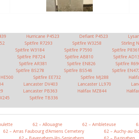
439
Hurricane P4523
Defiant P4523
Lysa
52
Spitfire R7293
Spitfire W3258
Stirling
Spitfire W3184
Spitfire P7590
Spitfire P836
Spitfire P8724
Spitfire AB810
Spitfire AD1
Spitfire AR381
Spitfire EN826
Spitfire R6
Spitfire BS278
Spitfire BS546
Spitfire EN47
n HE500
Spitfire EE732
Spitfire MJ288
Halif
34
Lancaster DV403
Lancaster LL970
Lan
29
Lancaster PB363
Halifax MZ844
Halif
SW245
Spitfire TB336
oulette
62 – Allouagne
62 – Ambleteuse
6
62 – Arras Faubourg d’Amiens Cemetery
62 – Auchy-au-Bo
62 – Bayenghem-lès-Seninghem
62 – Bazinghen