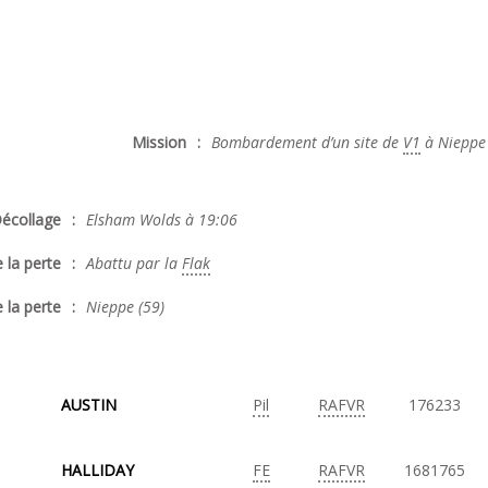
Mission
:
Bombardement d’un site de
V1
à Nieppe 
écollage
:
Elsham Wolds à 19:06
 la perte
:
Abattu par la
Flak
 la perte
:
Nieppe (59)
AUSTIN
Pil
RAFVR
176233
HALLIDAY
FE
RAFVR
1681765