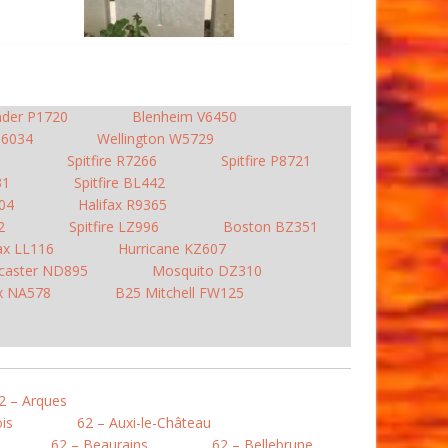
nder P1720
Blenheim V6450
 N6034
Wellington W5729
1
Spitfire R7266
Spitfire P8721
31
Spitfire BL442
904
Halifax R9365
2
Spitfire LZ996
Boston BZ351
ax LL116
Hurricane KZ607
caster ND895
Mosquito DZ310
ax NA578
B25 Mitchell FW125
2 – Arques
is
62 – Auxi-le-Château
62 – Beaurains
62 – Bellebrune