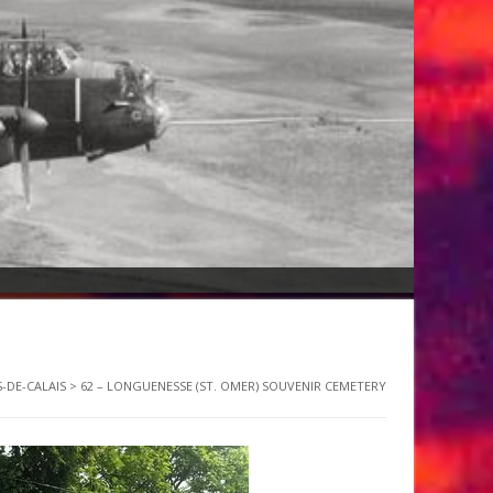
S-DE-CALAIS
>
62 – LONGUENESSE (ST. OMER) SOUVENIR CEMETERY