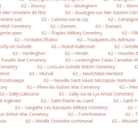
t
62 – Beuvry
62 – Bezinghem
62 – Bienv
-Mer cimetière de l’Est
62 – Boulogne-sur-Mer Eastern Cem
metière sud
62 – Calonne-sur-la-Lys
62 – Campigne
British Cemetery
62 – Dannes
62 – Duisans
Éperlecques
62 – Étaples Military Cemetery
62 – Fil
62 – Fontaine-l’Étalon
62 – Fouquières-lès-Béthune
nchy-en-Gohelle
62 – Grand-Rullecourt
62 – Grévil
62 – Hardinghen
62 – Hesdin
62 – Houchin B
e Paradis War Cemetery
62 – Leubringhen Calais Canadian 
 Cemetery
62 – Loos-en-Gohelle British Cemetery
6
reton
62 – Morval
62 – Neufchâtel-Hardelot
hécoslovaque
62 – Neuville-Saint-Vaast Nécropole Nationale
tery
62 – Pihen-lès-Guînes War Cemetery
62 – Pih
62 – Sailly-Labourse
62 – Sailly-sur-la-Lys Anzac Cemetery
nt-Inglevert
62 – Saint-Martin-au-Laert
62 – Saint-
62 – Sangatte Les Baraques Military Cemetery
62 –
hun British War Cemetery
62 – Tortefontaine
62 – T
eux
62 – Wimille Cimetière communal
62 – Wissant