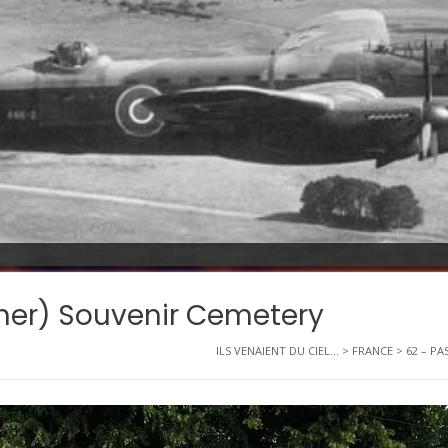
mer) Souvenir Cemetery
ILS VENAIENT DU CIEL...
>
FRANCE
>
62 – PA