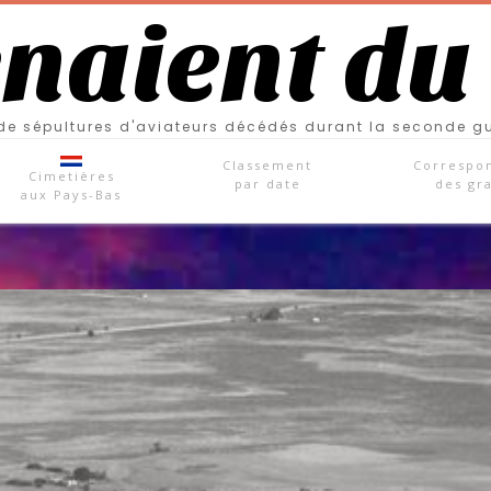
enaient du
e sépultures d'aviateurs décédés durant la seconde g
Classement
Correspo
Cimetières
par date
des gr
aux Pays-Bas