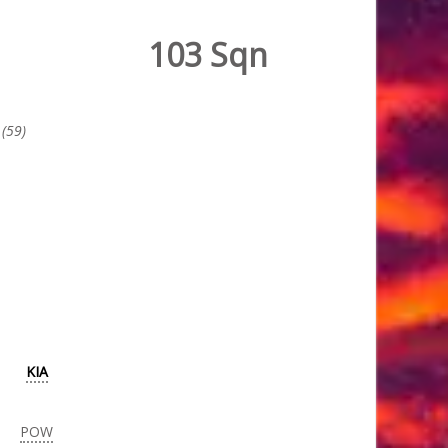
103 Sqn
(59)
KIA
POW