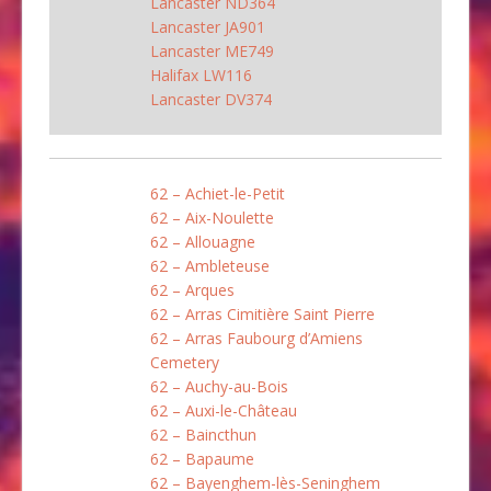
Lancaster ND364
Lancaster JA901
Lancaster ME749
Halifax LW116
Lancaster DV374
62 – Achiet-le-Petit
62 – Aix-Noulette
62 – Allouagne
62 – Ambleteuse
62 – Arques
62 – Arras Cimitière Saint Pierre
62 – Arras Faubourg d’Amiens
Cemetery
62 – Auchy-au-Bois
62 – Auxi-le-Château
62 – Baincthun
62 – Bapaume
62 – Bayenghem-lès-Seninghem