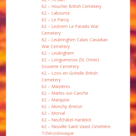
62 – Houchin British Cemetery
62 – Labourse
62 – Le Parcq
62 – Lestrem Le Paradis War
Cemetery
62 – Leubringhen Calais Canadian
War Cemetery
62 – Leulinghem
62 – Longuenesse (St. Omer)
Souvenir Cemetery
62 – Loos-en-Gohelle British
Cemetery
62 – Maizières
62 – Marles-sur-Canche
62 – Marquise
62 – Monchy-Breton
62 – Morval
62 – Neufchâtel-Hardelot
62 – Neuville-Saint-Vaast Cimetière
Tchécoslovaque