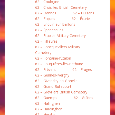
62 – Coulogne
62 – Croisilles British Cemetery
62 – Dannes
62 – Duisans
62 – Ecques
62 – Écurie
62 – Enquin-sur-Baillons
62 – Éperlecques
62 – Étaples Military Cemetery
62 – Fillièvres
62 – Foncquevillers Military
Cemetery
62 – Fontaine-l’Étalon
62 – Fouquières-lès-Béthune
62 – Frévent
62 – Fruges
62 – Gennes-Ivergny
62 – Givenchy-en-Gohelle
62 – Grand-Rullecourt
62 – Grévillers British Cemetery
62 – Guemps
62 – Guînes
62 – Halinghen
62 – Hardinghen
62 – Hesdin