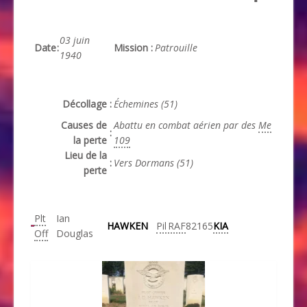
03 juin
Date
:
Mission
:
Patrouille
1940
Décollage
:
Échemines (51)
Causes de
Abattu en combat aérien par des
Me
:
la perte
109
Lieu de la
:
Vers Dormans (51)
perte
Plt
Ian
HAWKEN
Pil
RAF
82165
KIA
Off
Douglas