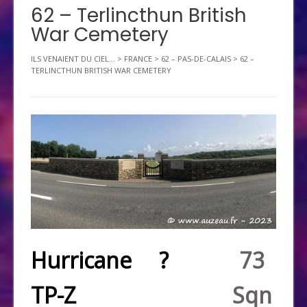
62 – Terlincthun British
War Cemetery
ILS VENAIENT DU CIEL...
>
FRANCE
>
62 – PAS-DE-CALAIS
>
62 –
TERLINCTHUN BRITISH WAR CEMETERY
Hurricane ?
73
TP-Z
Sqn