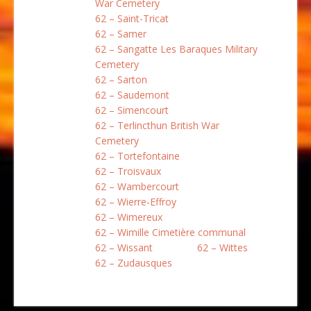
War Cemetery
62 – Saint-Tricat
62 – Samer
62 – Sangatte Les Baraques Military
Cemetery
62 – Sarton
62 – Saudemont
62 – Simencourt
62 – Terlincthun British War
Cemetery
62 – Tortefontaine
62 – Troisvaux
62 – Wambercourt
62 – Wierre-Effroy
62 – Wimereux
62 – Wimille Cimetière communal
62 – Wissant
62 – Wittes
62 – Zudausques