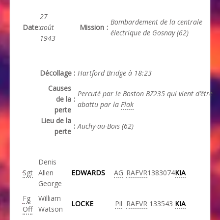
27
Bombardement de la centrale
Date
:
août
Mission
:
électrique de Gosnay (62)
1943
Décollage
:
Hartford Bridge à 18:23
Causes
Percuté par le Boston BZ235 qui vient d’être
de la
:
abattu par la
Flak
perte
Lieu de la
:
Auchy-au-Bois (62)
perte
Denis
Sgt
Allen
EDWARDS
AG
RAFVR
1383074
KIA
George
Fg
William
LOCKE
Pil
RAFVR
133543
KIA
Off
Watson