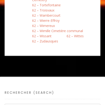
62 – Tortefontaine
62 – Troisvaux
62 – Wambercourt
62 – Wierre-Effroy
62 – Wimereux
62 – Wimille Cimetière communal
62 – Wissant
62 – Wittes
62 – Zudausques
RECHERCHER (SEARCH)