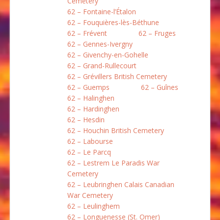
Cemetery
62 – Fontaine-l’Étalon
62 – Fouquières-lès-Béthune
62 – Frévent
62 – Fruges
62 – Gennes-Ivergny
62 – Givenchy-en-Gohelle
62 – Grand-Rullecourt
62 – Grévillers British Cemetery
62 – Guemps
62 – Guînes
62 – Halinghen
62 – Hardinghen
62 – Hesdin
62 – Houchin British Cemetery
62 – Labourse
62 – Le Parcq
62 – Lestrem Le Paradis War
Cemetery
62 – Leubringhen Calais Canadian
War Cemetery
62 – Leulinghem
62 – Longuenesse (St. Omer)