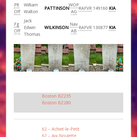
Plt
William
WOP
PATTINSON
RAFVR
149160
KIA
Off
Walton
AG
Jack
Fg
Nav
Edwin
WILKINSON
RAFVR
130877
KIA
Off
AB
Thomas
Boston BZ235
Boston BZ280
62 – Achiet-le-Petit
62 – Aix-Noulette