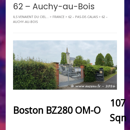
62 – Auchy-au-Bois
ILS VENAIENT DU CIEL...
>
FRANCE
>
62 – PAS-DE-CALAIS
>
62 –
AUCHY-AU-BOIS
107
Boston BZ280 OM-O
Sqn