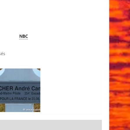
NBC
sés