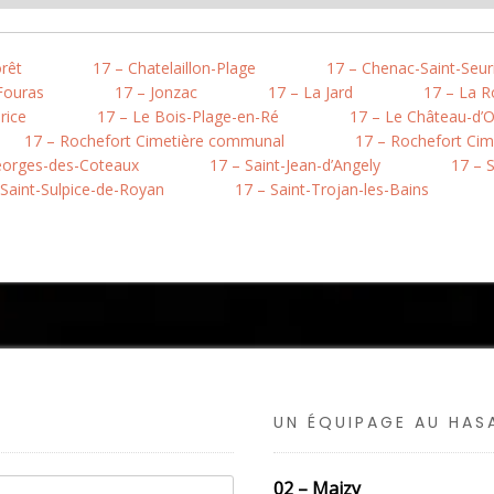
rêt
17 – Chatelaillon-Plage
17 – Chenac-Saint-Seur
Fouras
17 – Jonzac
17 – La Jard
17 – La Ro
rice
17 – Le Bois-Plage-en-Ré
17 – Le Château-d’O
17 – Rochefort Cimetière communal
17 – Rochefort Cim
eorges-des-Coteaux
17 – Saint-Jean-d’Angely
17 – 
 Saint-Sulpice-de-Royan
17 – Saint-Trojan-les-Bains
UN ÉQUIPAGE AU HA
02 – Maizy