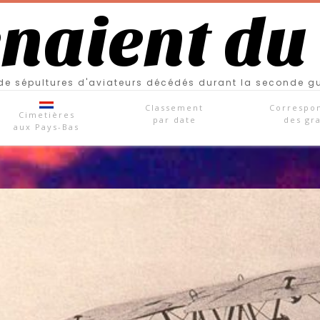
enaient du
e sépultures d'aviateurs décédés durant la seconde g
Classement
Correspo
Cimetières
par date
des gr
aux Pays-Bas