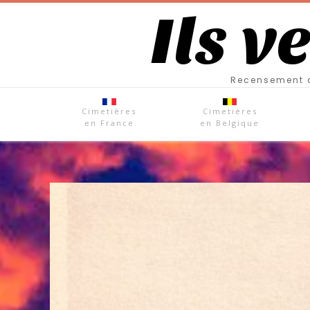
Ils v
Recensement d
Cimetières
Cimetières
en France
en Belgique