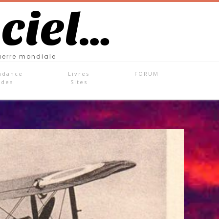
 ciel…
uerre mondiale
ndance
Livres
FORUM
ades
Sites