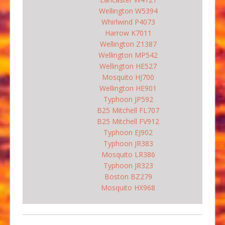
Wellington W5394
Whirlwind P4073
Harrow K7011
Wellington Z1387
Wellington MP542
Wellington HE527
Mosquito HJ700
Wellington HE901
Typhoon JP592
B25 Mitchell FL707
B25 Mitchell FV912
Typhoon EJ902
Typhoon JR383
Mosquito LR386
Typhoon JR323
Boston BZ279
Mosquito HX968