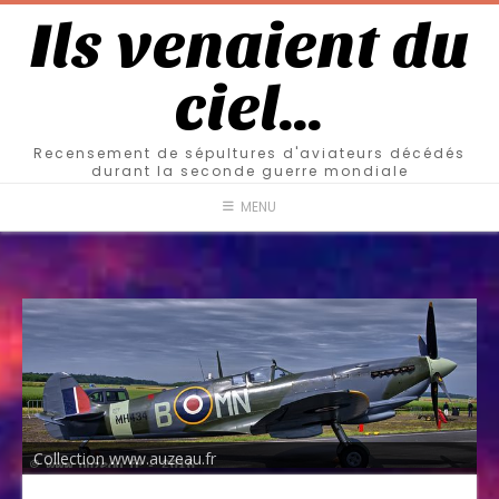
Ils venaient du
ciel…
Recensement de sépultures d'aviateurs décédés
durant la seconde guerre mondiale
MENU
Collection www.auzeau.fr