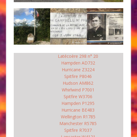
Latécoère 298 n° 20
Hampden AD732
Hurricane Z3224
Spitfire P8046
Hudson AM862
Whirlwind P7001
Spitfire W3706
Hampden P1295
Hurricane BE483
Wellington R1785
Manchester R5785
Spitfire R7037
Lancaster W4121