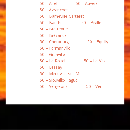
50 – Airel
50 – Auvers
50 – Avranches
50 – Barneville-Carteret
50 – Baudre
50 – Biville
50 – Bretteville
50 – Brévands
50 – Cherbourg
50 – Équilly
50 – Fermanville
50 – Granville
50 – Le Rozel
50 – Le Vast
50 – Lessay
50 – Menuville-sur-Mer
50 – Siouville-Hague
50 – Vengeons
50 – Ver