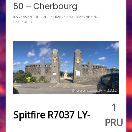
50 – Cherbourg
ILS VENAIENT DU CIEL...
>
FRANCE
>
50 – MANCHE
>
50 –
CHERBOURG
1
Spitfire R7037 LY-
PRU