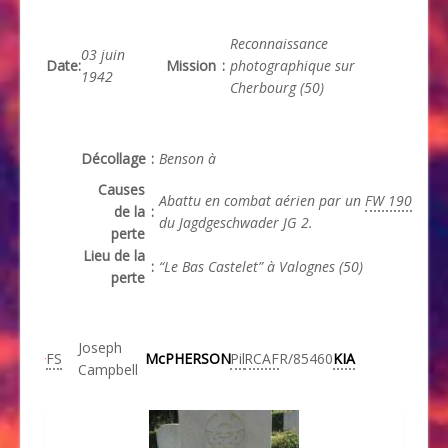
Reconnaissance
03 juin
Date
:
Mission
:
photographique sur
1942
Cherbourg (50)
Décollage
:
Benson à
Causes
Abattu en combat aérien par un
FW 190
de la
:
du Jagdgeschwader JG 2.
perte
Lieu de la
:
“Le Bas Castelet” à Valognes (50)
perte
Joseph
FS
McPHERSON
Pil
RCAF
R/85460
KIA
Campbell