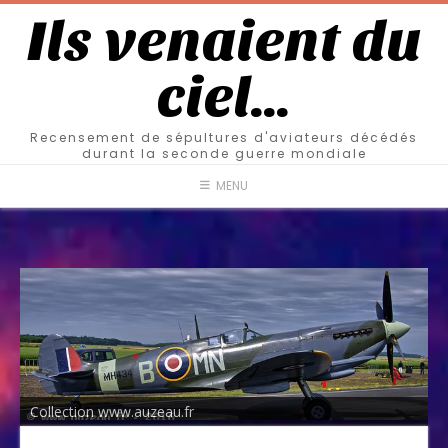
Ils venaient du
ciel…
Recensement de sépultures d'aviateurs décédés
durant la seconde guerre mondiale
MENU
Collection www.auzeau.fr