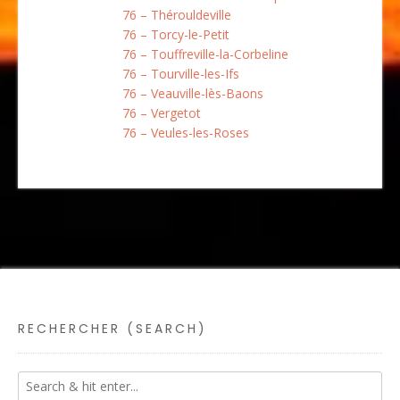
76 – Thérouldeville
76 – Torcy-le-Petit
76 – Touffreville-la-Corbeline
76 – Tourville-les-Ifs
76 – Veauville-lès-Baons
76 – Vergetot
76 – Veules-les-Roses
RECHERCHER (SEARCH)