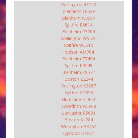
Wellington R3152
Blenheim L6639
Blenheim N3587
Spitfire R6614
Blenheim R3704
Wellington W5526
Spitfire W3512
Hudson AM704
Blenheim Z7494
Spitfire P9549
Blenheim Z9572
Boston Z2244
Wellington X3667
Spitfire AD356
Hurricane HL863
Swordfish W5908
Lancaster R5691
Boston AL284
Wellington BK464
Typhoon DN431