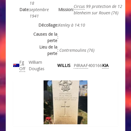
18
Circus
99 protection de 12
Date
:
septembre
Mission
:
blenheim sur Rouen (76)
1941
Décollage
:
Kenley à 14:10
Causes de la
:
perte
Lieu de la
:
Contremoulins (76)
perte
Fg
William
WILLIS
Pil
RAAF
400166
KIA
Off
Douglas