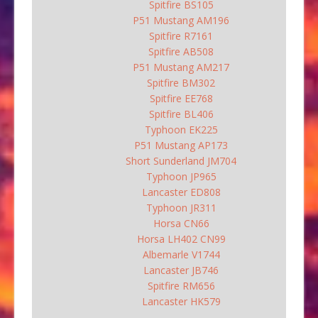
Spitfire BS105
P51 Mustang AM196
Spitfire R7161
Spitfire AB508
P51 Mustang AM217
Spitfire BM302
Spitfire EE768
Spitfire BL406
Typhoon EK225
P51 Mustang AP173
Short Sunderland JM704
Typhoon JP965
Lancaster ED808
Typhoon JR311
Horsa CN66
Horsa LH402 CN99
Albemarle V1744
Lancaster JB746
Spitfire RM656
Lancaster HK579