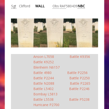
Sgt
Clifford
WALL
Obs
RAF
580439
NBC
Anson L7058
Battle K9356
Battle K9252
Blenheim N6157
Battle 4980
Battle P2256
Battle P2244
Battle P2250
Battle N2088
Battle P2265
Battle L5402
Battle P2246
Bombay L5813
Battle L5538
Battle P5238
Hurricane P2700