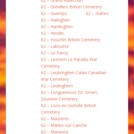
62 – Grand-Rullecourt
62 – Grévillers British Cemetery
62 – Guemps
62 – Guînes
62 – Halinghen
62 – Hardinghen
62 – Hesdin
62 – Houchin British Cemetery
62 – Labourse
62 – Le Parcq
62 – Lestrem Le Paradis War
Cemetery
62 – Leubringhen Calais Canadian
War Cemetery
62 – Leulinghem
62 – Longuenesse (St. Omer)
Souvenir Cemetery
62 – Loos-en-Gohelle British
Cemetery
62 – Maizières
62 – Marles-sur-Canche
62 – Marquise