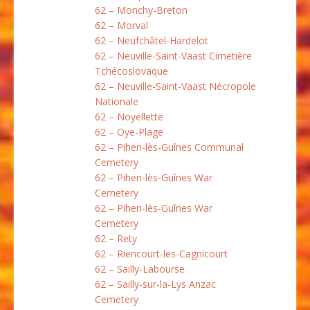
62 – Monchy-Breton
62 – Morval
62 – Neufchâtel-Hardelot
62 – Neuville-Saint-Vaast Cimetière
Tchécoslovaque
62 – Neuville-Saint-Vaast Nécropole
Nationale
62 – Noyellette
62 – Oye-Plage
62 – Pihen-lès-Guînes Communal
Cemetery
62 – Pihen-lès-Guînes War
Cemetery
62 – Pihen-lès-Guînes War
Cemetery
62 – Rety
62 – Riencourt-les-Cagnicourt
62 – Sailly-Labourse
62 – Sailly-sur-la-Lys Anzac
Cemetery