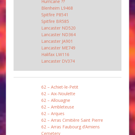
Hurricane ??
Blenheim L9468
Spitfire P8541
Spitfire BR585
Lancaster ND520
Lancaster ND364
Lancaster JA901
Lancaster ME749
Halifax LW116
Lancaster DV374
62 – Achiet-le-Petit
62 – Aix-Noulette
62 – Allouagne
62 – Ambleteuse
62 – Arques
62 – Arras Cimitière Saint Pierre
62 – Arras Faubourg d’Amiens
Cemetery