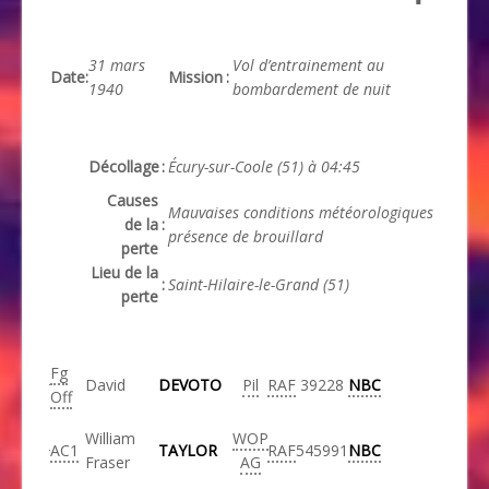
31 mars
Vol d’entrainement au
Date
:
Mission
:
1940
bombardement de nuit
Décollage
:
Écury-sur-Coole (51) à 04:45
Causes
Mauvaises conditions météorologiques
de la
:
présence de brouillard
perte
Lieu de la
:
Saint-Hilaire-le-Grand (51)
perte
Fg
David
DEVOTO
Pil
RAF
39228
NBC
Off
William
WOP
AC1
TAYLOR
RAF
545991
NBC
Fraser
AG