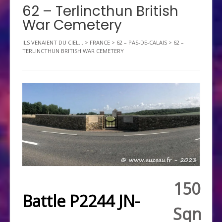
62 – Terlincthun British
War Cemetery
ILS VENAIENT DU CIEL...
>
FRANCE
>
62 – PAS-DE-CALAIS
>
62 –
TERLINCTHUN BRITISH WAR CEMETERY
150
Battle P2244 JN-
Sqn