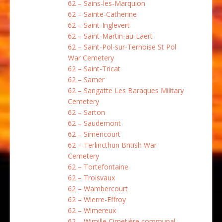
62 – Sains-les-Marquion
62 – Sainte-Catherine
62 – Saint-Inglevert
62 – Saint-Martin-au-Laert
62 – Saint-Pol-sur-Ternoise St Pol
War Cemetery
62 – Saint-Tricat
62 – Samer
62 – Sangatte Les Baraques Military
Cemetery
62 – Sarton
62 – Saudemont
62 – Simencourt
62 – Terlincthun British War
Cemetery
62 – Tortefontaine
62 – Troisvaux
62 – Wambercourt
62 – Wierre-Effroy
62 – Wimereux
62 – Wimille Cimetière communal