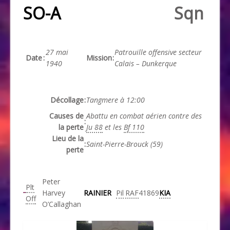
SO-A
Sqn
27 mai
Patrouille offensive secteur
Date
:
Mission
:
1940
Calais – Dunkerque
Décollage
:
Tangmere à 12:00
Causes de
Abattu en combat aérien contre des
:
la perte
Ju 88
et les
Bf 110
Lieu de la
:
Saint-Pierre-Brouck
(59)
perte
Peter
Plt
Harvey
RAINIER
Pil
RAF
41869
KIA
Off
O’Callaghan