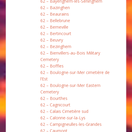
62 – Bayenghem-lès-Seninghem
62 – Bazinghen
62 – Beaurains
62 – Bellebrune
62 – Berneville
62 – Bertincourt
62 – Beuvry
62 – Bezinghem
62 – Bienvillers-au-Bois Military
Cemetery
62 – Boffles
62 – Boulogne-sur-Mer cimetière de
l’Est
62 – Boulogne-sur-Mer Eastern
Cemetery
62 – Bourthes
62 – Cagnicourt
62 – Calais Cimetière sud
62 – Calonne-sur-la-Lys
62 – Campigneulles-les-Grandes
62 – Caumont