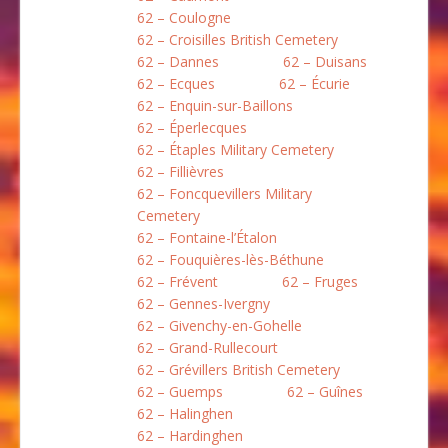
62 – Coulogne
62 – Croisilles British Cemetery
62 – Dannes
62 – Duisans
62 – Ecques
62 – Écurie
62 – Enquin-sur-Baillons
62 – Éperlecques
62 – Étaples Military Cemetery
62 – Fillièvres
62 – Foncquevillers Military
Cemetery
62 – Fontaine-l’Étalon
62 – Fouquières-lès-Béthune
62 – Frévent
62 – Fruges
62 – Gennes-Ivergny
62 – Givenchy-en-Gohelle
62 – Grand-Rullecourt
62 – Grévillers British Cemetery
62 – Guemps
62 – Guînes
62 – Halinghen
62 – Hardinghen