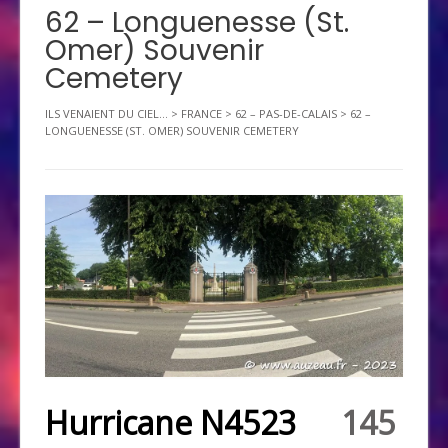
62 – Longuenesse (St.
Omer) Souvenir
Cemetery
ILS VENAIENT DU CIEL...
>
FRANCE
>
62 – PAS-DE-CALAIS
>
62 –
LONGUENESSE (ST. OMER) SOUVENIR CEMETERY
Hurricane N4523
145