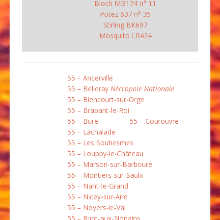
Bloch MB174 n° 11
Potez 637 n° 35
Stirling BK697
Mosquito LR424
55 – Ancerville
55 – Belleray
Nécropole Nationale
55 – Biencourt-sur-Orge
55 – Brabant-le-Roi
55 – Bure
55 – Courouvre
55 – Lachalade
55 – Les Souhesmes
55 – Louppy-le-Château
55 – Marson-sur-Barboure
55 – Montiers-sur-Saulx
55 – Nant-le-Grand
55 – Nicey-sur-Aire
55 – Noyers-le-Val
55 – Rupt-aux-Nonains