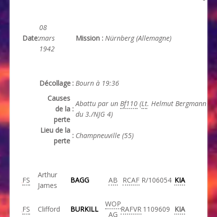
08
Date
:
mars
Mission
:
Nürnberg (Allemagne)
1942
Décollage
:
Bourn à 19:36
Causes
Abattu par un
Bf110
(
Lt
. Helmut Bergmann
de la
:
du 3./NJG 4)
perte
Lieu de la
:
Champneuville (55)
perte
Arthur
FS
BAGG
AB
RCAF
R/106054
KIA
James
WOP
FS
Clifford
BURKILL
RAFVR
1109609
KIA
AG