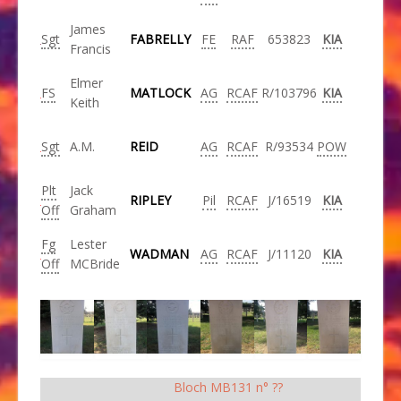
James
Sgt
FABRELLY
FE
RAF
653823
KIA
Francis
Elmer
FS
MATLOCK
AG
RCAF
R/103796
KIA
Keith
Sgt
A.M.
REID
AG
RCAF
R/93534
POW
Plt
Jack
RIPLEY
Pil
RCAF
J/16519
KIA
Off
Graham
Fg
Lester
WADMAN
AG
RCAF
J/11120
KIA
Off
MCBride
Bloch MB131 n° ??