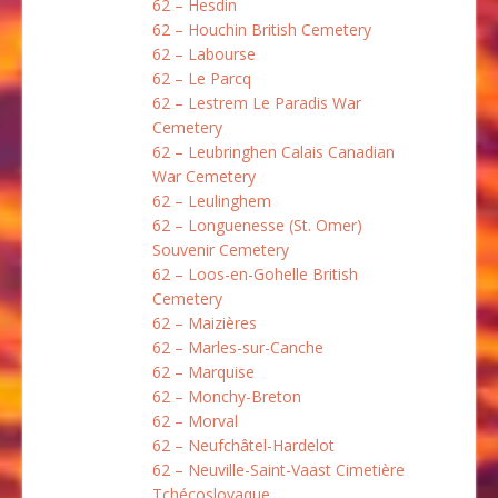
62 – Hesdin
62 – Houchin British Cemetery
62 – Labourse
62 – Le Parcq
62 – Lestrem Le Paradis War
Cemetery
62 – Leubringhen Calais Canadian
War Cemetery
62 – Leulinghem
62 – Longuenesse (St. Omer)
Souvenir Cemetery
62 – Loos-en-Gohelle British
Cemetery
62 – Maizières
62 – Marles-sur-Canche
62 – Marquise
62 – Monchy-Breton
62 – Morval
62 – Neufchâtel-Hardelot
62 – Neuville-Saint-Vaast Cimetière
Tchécoslovaque