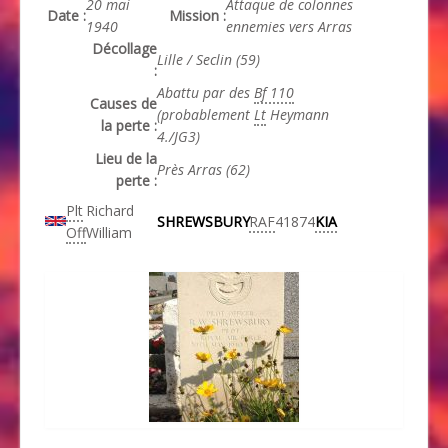
20 mai
Attaque de colonnes
Date :
Mission :
1940
ennemies vers Arras
Décollage
Lille / Seclin (59)
:
Abattu par des
Bf 110
Causes de
(probablement
Lt
Heymann
la perte :
4./JG3)
Lieu de la
Près Arras (62)
perte :
Plt
Richard
SHREWSBURY
RAF
41874
KIA
Off
William