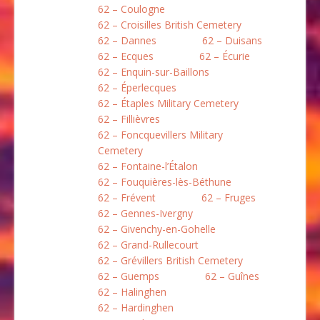
62 – Coulogne
62 – Croisilles British Cemetery
62 – Dannes
62 – Duisans
62 – Ecques
62 – Écurie
62 – Enquin-sur-Baillons
62 – Éperlecques
62 – Étaples Military Cemetery
62 – Fillièvres
62 – Foncquevillers Military
Cemetery
62 – Fontaine-l’Étalon
62 – Fouquières-lès-Béthune
62 – Frévent
62 – Fruges
62 – Gennes-Ivergny
62 – Givenchy-en-Gohelle
62 – Grand-Rullecourt
62 – Grévillers British Cemetery
62 – Guemps
62 – Guînes
62 – Halinghen
62 – Hardinghen