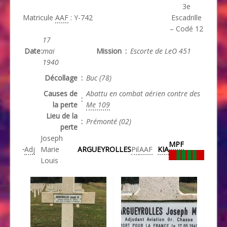
3e
Matricule
AAF
: Y-742
Escadrille
– Codé 12
17
Date
:
mai
Mission
:
Escorte de LeO 451
1940
Décollage
:
Buc (78)
Causes de
A
battu en combat aérien contre des
:
la perte
Me 109
Lieu de la
:
Prémonté (02)
perte
Joseph
MPF
Adj
Marie
ARGUEYROLLES
Pil
AAF
KIA
Louis