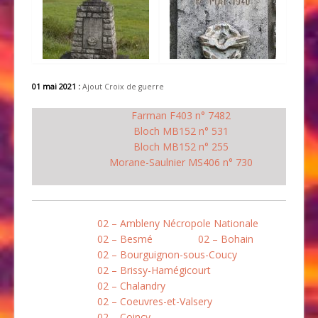
01 mai 2021 :
Ajout Croix de guerre
Farman F403 n° 7482
Bloch MB152 n° 531
Bloch MB152 n° 255
Morane-Saulnier MS406 n° 730
02 – Ambleny Nécropole Nationale
02 – Besmé
02 – Bohain
02 – Bourguignon-sous-Coucy
02 – Brissy-Hamégicourt
02 – Chalandry
02 – Coeuvres-et-Valsery
02 – Coincy