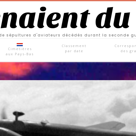
enaient du
e sépultures d'aviateurs décédés durant la seconde g
Classement
Correspo
Cimetières
par date
des gr
aux Pays-Bas