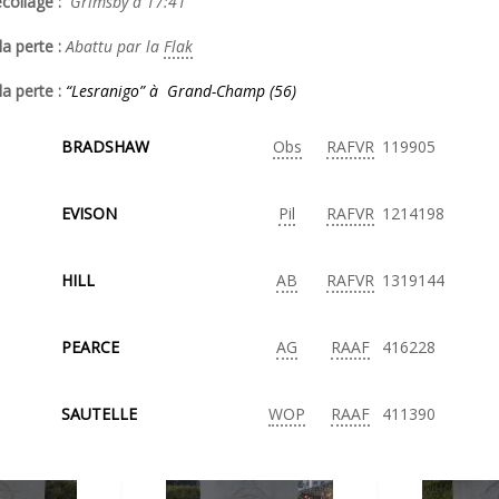
collage :
Grimsby à 17:41
a perte :
Abattu par la
Flak
la perte :
“Lesranigo” à Grand-Champ (56)
BRADSHAW
Obs
RAFVR
119905
EVISON
Pil
RAFVR
1214198
HILL
AB
RAFVR
1319144
PEARCE
AG
RAAF
416228
SAUTELLE
WOP
RAAF
411390