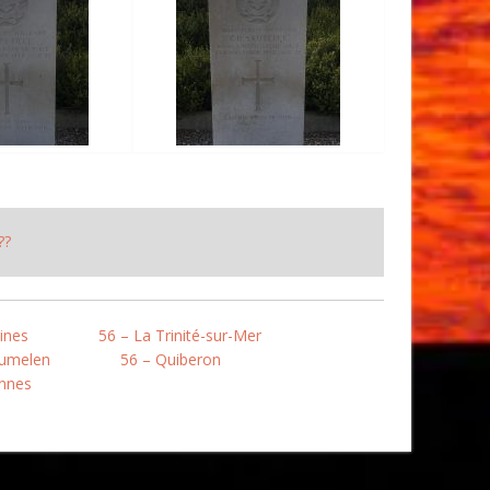
??
ines
56 – La Trinité-sur-Mer
oumelen
56 – Quiberon
annes