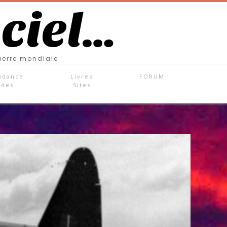
 ciel…
uerre mondiale
ndance
Livres
FORUM
ades
Sites