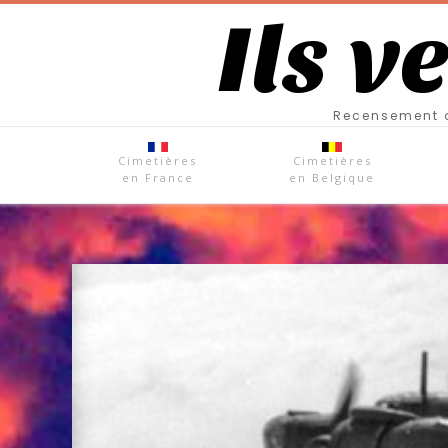
Ils v
Recensement d
Cimetières
Cimetières
en France
en Belgique