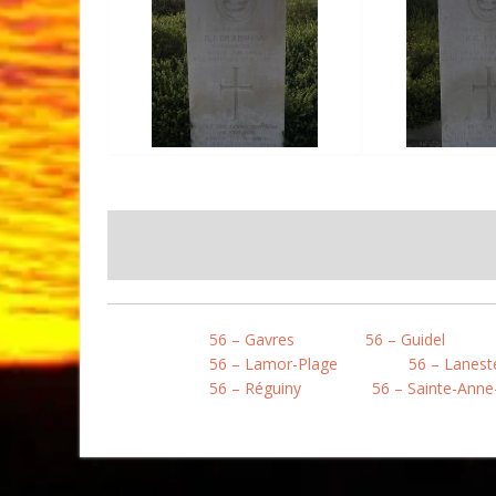
56 – Gavres
56 – Guidel
56 – Lamor-Plage
56 – Lanest
56 – Réguiny
56 – Sainte-Anne