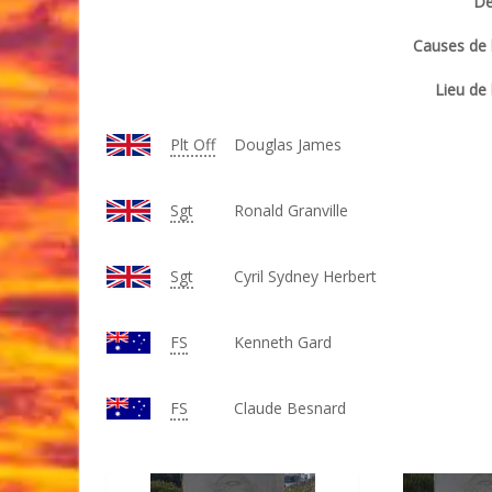
Dé
Causes de l
Lieu de 
Plt Off
Douglas James
Sgt
Ronald Granville
Sgt
Cyril Sydney Herbert
FS
Kenneth Gard
FS
Claude Besnard