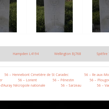
Hampden L4194
Wellington BJ768
Spitfire 
56 – Hennebont Cimetière de St Caradec
56 – Ile-aux-Mo
er
56 – Lorient
56 – Pénestin
56 – Ploug
-d’Auray Nécropole nationale
56 – Sarzeau
56 – V