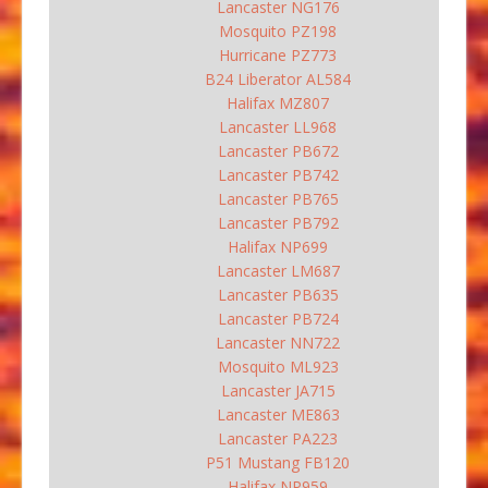
Lancaster NG176
Mosquito PZ198
Hurricane PZ773
B24 Liberator AL584
Halifax MZ807
Lancaster LL968
Lancaster PB672
Lancaster PB742
Lancaster PB765
Lancaster PB792
Halifax NP699
Lancaster LM687
Lancaster PB635
Lancaster PB724
Lancaster NN722
Mosquito ML923
Lancaster JA715
Lancaster ME863
Lancaster PA223
P51 Mustang FB120
Halifax NP959