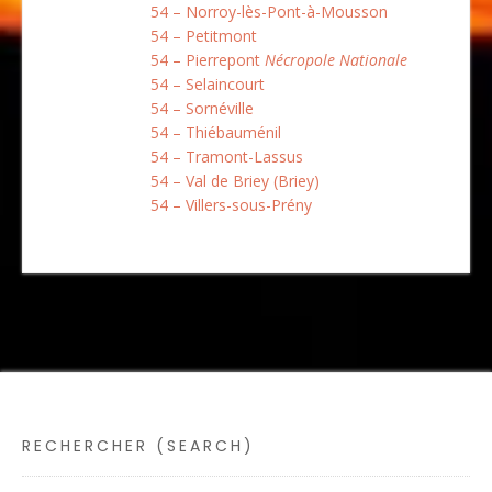
54 – Norroy-lès-Pont-à-Mousson
54 – Petitmont
54 – Pierrepont
Nécropole Nationale
54 – Selaincourt
54 – Sornéville
54 – Thiébauménil
54 – Tramont-Lassus
54 – Val de Briey (Briey)
54 – Villers-sous-Prény
RECHERCHER (SEARCH)