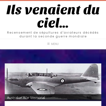
Ils venaient du
ciel…
Recensement de sépultures d'aviateurs décédés
durant la seconde guerre mondiale
MENU
Australian War Memorial