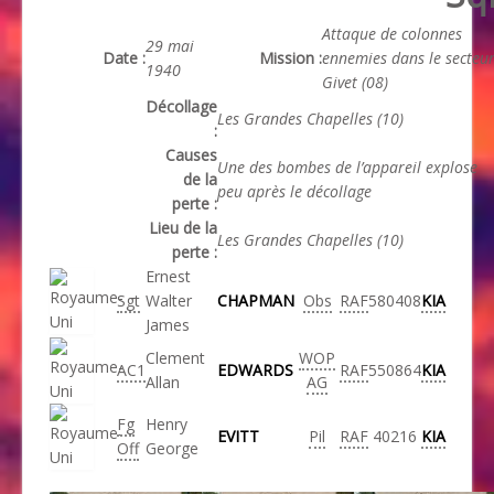
Attaque de colonnes
29 mai
Date :
Mission :
ennemies dans le secteu
1940
Givet (08)
Décollage
Les Grandes Chapelles (10)
:
Causes
Une des bombes de l’appareil explose
de la
peu après le décollage
perte :
Lieu de la
Les Grandes Chapelles (10)
perte :
Ernest
Sgt
Walter
CHAPMAN
Obs
RAF
580408
KIA
James
Clement
WOP
AC1
EDWARDS
RAF
550864
KIA
Allan
AG
Fg
Henry
EVITT
Pil
RAF
40216
KIA
Off
George