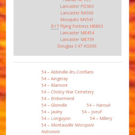
Lancaster PD363
Lancaster RA500
Mosquito MV541
B17
Flying Fortress HB803
Lancaster ME454
Lancaster ME739
Douglas C47 KG500
54 – Abbéville-lès-Conflans
54 – Aingeray
54 – Blamont
54 – Choloy War Cemetery
54 – Embermenil
54 – Glonville
54 – Haroué
54 – Jaulny
54 – Joeuf
54 – Longuyon
54 – Millery
54 – Montauville
Nécropole
Nationale