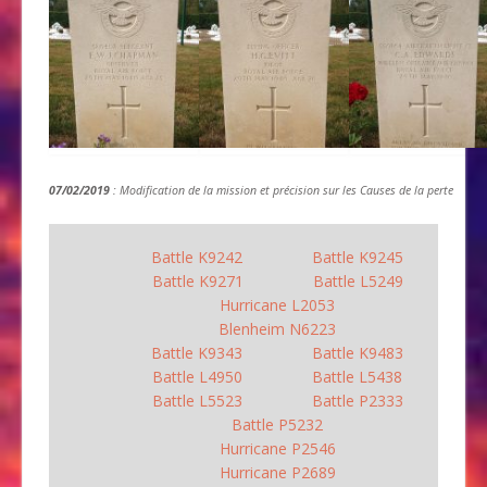
07/02/2019
: Modification de la mission et précision sur les Causes de la perte
Battle K9242
Battle K9245
Battle K9271
Battle L5249
Hurricane L2053
Blenheim N6223
Battle K9343
Battle K9483
Battle L4950
Battle L5438
Battle L5523
Battle P2333
Battle P5232
Hurricane P2546
Hurricane P2689