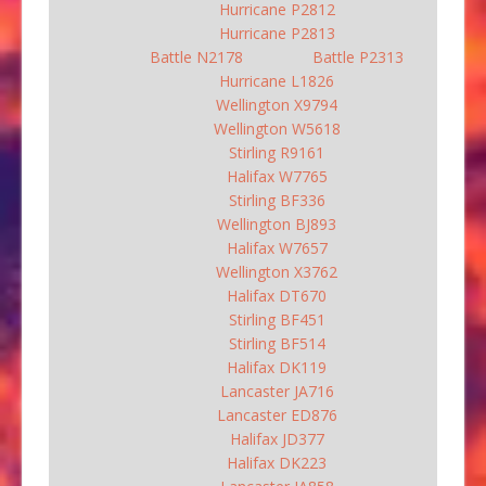
Hurricane P2812
Hurricane P2813
Battle N2178
Battle P2313
Hurricane L1826
Wellington X9794
Wellington W5618
Stirling R9161
Halifax W7765
Stirling BF336
Wellington BJ893
Halifax W7657
Wellington X3762
Halifax DT670
Stirling BF451
Stirling BF514
Halifax DK119
Lancaster JA716
Lancaster ED876
Halifax JD377
Halifax DK223