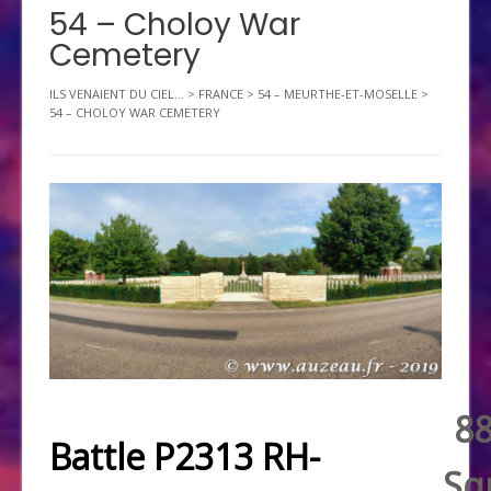
54 – Choloy War
Cemetery
ILS VENAIENT DU CIEL...
>
FRANCE
>
54 – MEURTHE-ET-MOSELLE
>
54 – CHOLOY WAR CEMETERY
8
Battle P2313 RH-
Sq