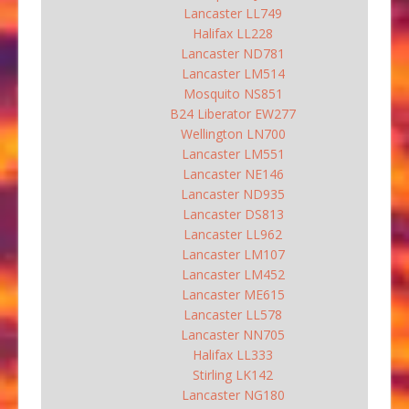
Lancaster LL749
Halifax LL228
Lancaster ND781
Lancaster LM514
Mosquito NS851
B24 Liberator EW277
Wellington LN700
Lancaster LM551
Lancaster NE146
Lancaster ND935
Lancaster DS813
Lancaster LL962
Lancaster LM107
Lancaster LM452
Lancaster ME615
Lancaster LL578
Lancaster NN705
Halifax LL333
Stirling LK142
Lancaster NG180