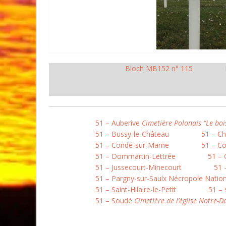
Bloch MB152 n° 115
51 – Auberive
Cimetière Polonais “Le boi
51 – Bussy-le-Château
51 – C
51 – Condé-sur-Marne
51 – Co
51 – Dommartin-Lettrée
51 –
51 – Jussecourt-Minecourt
51 
51 – Pargny-sur-Saulx Nécropole Natio
51 – Saint-Hilaire-le-Petit
51 – 
51 – Soudé
Cimetière de l’église Notre-