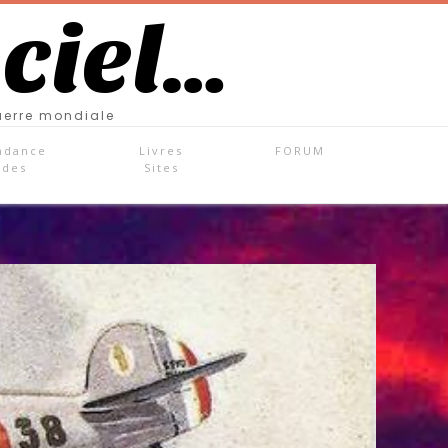
 ciel…
uerre mondiale
ndance
Livres
FORUM
ades
Sites