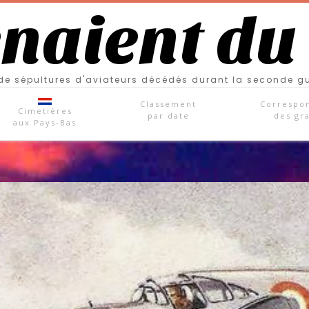
enaient du
e sépultures d'aviateurs décédés durant la seconde g
Classement
Correspo
Cimetières
par date
des gr
aux Pays-Bas