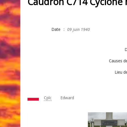
Caudron C714 Cyclone 
Date
:
09 juin 1940
D
Causes de
Lieu de
Cplc
Edward