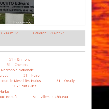
 C714 n° ??
Caudron C714 n° ??
51 – Brimont
51 – Cheniers
 Nécropole Nationale
urupt
51 – Huiron
court-le-Mesnil-lès-Hurlus
51 – Oeuilly
51 – Saint Gilles
Hurlus
aux-Boeufs
51 – Villers-le-Château