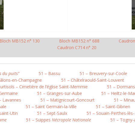
Bloch MB152 n° 130
Bloch MB152 n° 688
Caudron
Caudron C714 n° 20
s du puits”
51 – Bassu
51 – Breuvery-sur-Coole
hâlons-en-Champagne
51 – Châtelraould-Saint-Louvent
urtisols – Cimetière de l’église Saint-Memmie
51 – Dormans
 Germaine
51 – Granges-sur-Aube
51 – Heiltz-le-Ma
– Lavannes
51 – Matignicourt-Goncourt
51 – Minau
nale
51 – Saint Germain-la-Ville
51 – Saint-Gibrien
saint-Utin
51 – Sept-Saulx
51 – Souain-Perthes-lès-
Dame
51 – Suippes
Nécropole Nationale
51 – Togny-