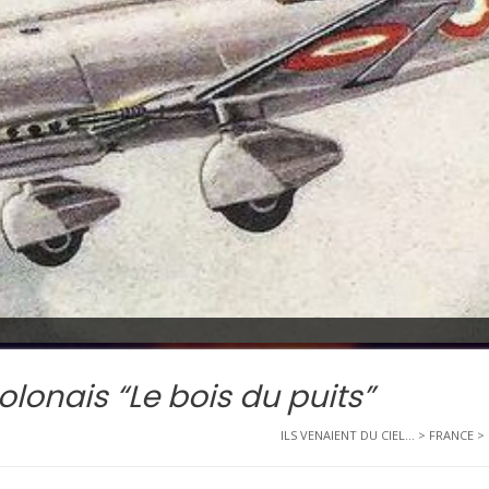
olonais “Le bois du puits”
ILS VENAIENT DU CIEL...
>
FRANCE
>