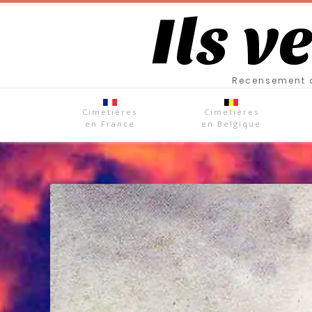
Ils v
Recensement d
Cimetières
Cimetières
en France
en Belgique