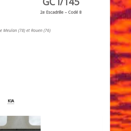
GC I/145
2e Escadrille – Codé 8
re Meulan (78) et Rouen (76)
KIA