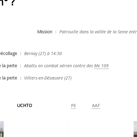
n° ?
Mission
:
Patrouille dans la vallée de la Seine ent
écollage
:
Bernay (27) à 14:30
 la perte
:
Abattu en combat aérien contre des
Me 109
 la perte
:
Villiers-en-Désœuvre (27)
UCHTO
Pil
AAF