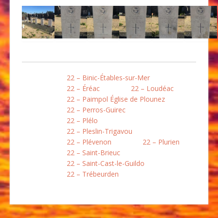
22 – Binic-Étables-sur-Mer
22 – Éréac
22 – Loudéac
22 – Paimpol Église de Plounez
22 – Perros-Guirec
22 – Plélo
22 – Pleslin-Trigavou
22 – Plévenon
22 – Plurien
22 – Saint-Brieuc
22 – Saint-Cast-le-Guildo
22 – Trébeurden