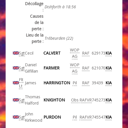
Décollage
Dishforth à 18:56
:
Causes
de la
perte :
Lieu de la
Trébeurden (22)
perte :
WOP
Sgt
Cecil
CALVERT
RAF
629173
KIA
AG
Daniel
WOP
Sgt
FARMER
RAF
621070
KIA
Gilfillan
AG
Flt
James
HARRINGTON
Pil
RAF
39439
KIA
Lt
Thomas
Sgt
KNIGHTON
Obs
RAFVR
745273
KIA
Halford
John
Sgt
PURDON
Pil
RAFVR
745547
KIA
Kirkwood