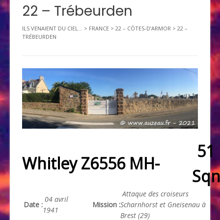
22 – Trébeurden
ILS VENAIENT DU CIEL...
>
FRANCE
>
22 – CÔTES-D’ARMOR
>
22 –
TRÉBEURDEN
51
Whitley Z6556 MH-
Sq
Attaque des croiseurs
04 avril
Date :
Mission :
Scharnhorst et Gneisenau à
1941
Brest (29)