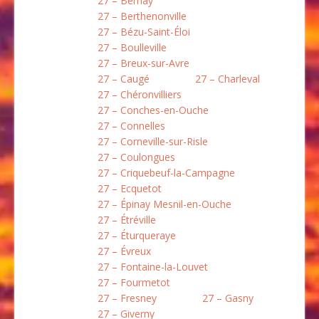
27 – Bernay
27 – Berthenonville
27 – Bézu-Saint-Éloi
27 – Boulleville
27 – Breux-sur-Avre
27 – Caugé
27 – Charleval
27 – Chéronvilliers
27 – Conches-en-Ouche
27 – Connelles
27 – Corneville-sur-Risle
27 – Coulongues
27 – Criquebeuf-la-Campagne
27 – Ecquetot
27 – Épinay Mesnil-en-Ouche
27 – Étréville
27 – Éturqueraye
27 – Évreux
27 – Fontaine-la-Louvet
27 – Fourmetot
27 – Fresney
27 – Gasny
27 – Giverny