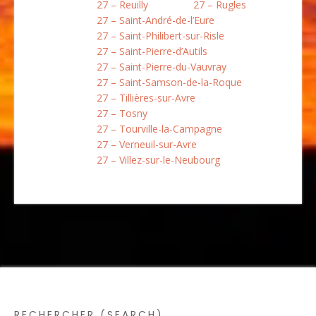
27 – Reuilly
27 – Rugles
27 – Saint-André-de-l’Eure
27 – Saint-Philibert-sur-Risle
27 – Saint-Pierre-d’Autils
27 – Saint-Pierre-du-Vauvray
27 – Saint-Samson-de-la-Roque
27 – Tillières-sur-Avre
27 – Tosny
27 – Tourville-la-Campagne
27 – Verneuil-sur-Avre
27 – Villez-sur-le-Neubourg
RECHERCHER (SEARCH)