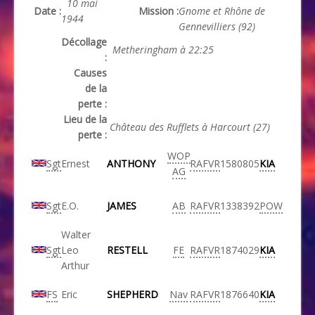
10 mai
Date :
Mission :
Gnome et Rhône de
1944
Gennevilliers (92)
Décollage
Metheringham à 22:25
:
Causes
de la
perte :
Lieu de la
Château des Rufflets à Harcourt (27)
perte :
WOP
Sgt
Ernest
ANTHONY
RAFVR
1580805
KIA
AG
Sgt
E.O.
JAMES
AB
RAFVR
1338392
POW
Walter
Sgt
Leo
RESTELL
FE
RAFVR
1874029
KIA
Arthur
FS
Eric
SHEPHERD
Nav
RAFVR
1876640
KIA