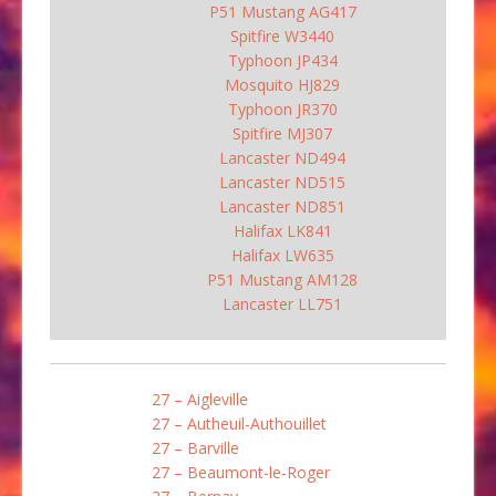
P51 Mustang AG417
Spitfire W3440
Typhoon JP434
Mosquito HJ829
Typhoon JR370
Spitfire MJ307
Lancaster ND494
Lancaster ND515
Lancaster ND851
Halifax LK841
Halifax LW635
P51 Mustang AM128
Lancaster LL751
27 – Aigleville
27 – Autheuil-Authouillet
27 – Barville
27 – Beaumont-le-Roger