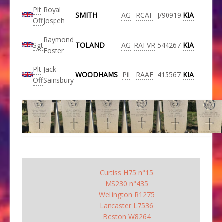
Plt
Royal
SMITH
AG
RCAF
J/90919
KIA
Off
Jospeh
Raymond
Sgt
TOLAND
AG
RAFVR
544267
KIA
Foster
Plt
Jack
WOODHAMS
Pil
RAAF
415567
KIA
Off
Sainsbury
Curtiss H75 n°15
MS230 n°435
Wellington R1275
Lancaster L7536
Boston W8264