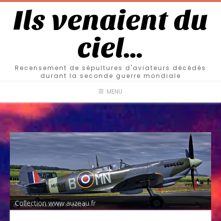
Ils venaient du
ciel…
Recensement de sépultures d'aviateurs décédés
durant la seconde guerre mondiale
MENU
Collection www.auzeau.fr