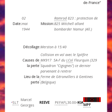
de-France”
02
Ramrod
823 : protection de
Date
:
mai
Mission
:
B25 Mitchell allant
1944
bombarder Namur (All.)
Décollage
:
Merston à 15:40
Collision en vol avec le Spitfire
Causes de
MK917 5A-F du
LCol
Fleurquin (329
:
la perte
Squadron “Cigognes”) ce dernier
parvenant à rentrer
Lieu de la
Ferme de Géronvillers à Gentines
:
perte
(Belgique)
Marcel
SLT
REEVE
Pil
FAFL
30.004
KIA
MPF
Georges