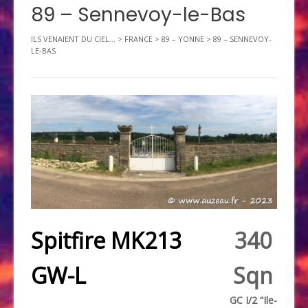
89 – Sennevoy-le-Bas
ILS VENAIENT DU CIEL...
>
FRANCE
>
89 – YONNE
>
89 – SENNEVOY-
LE-BAS
Spitfire MK213
340
GW-L
Sqn
GC I/2 “Ile-