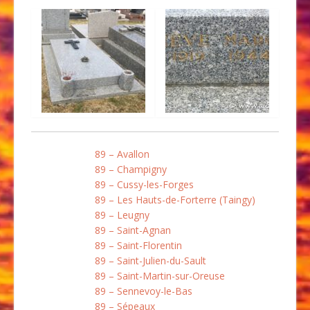
89 – Avallon
89 – Champigny
89 – Cussy-les-Forges
89 – Les Hauts-de-Forterre (Taingy)
89 – Leugny
89 – Saint-Agnan
89 – Saint-Florentin
89 – Saint-Julien-du-Sault
89 – Saint-Martin-sur-Oreuse
89 – Sennevoy-le-Bas
89 – Sépeaux