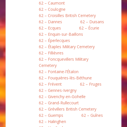
62 – Caumont
62 – Coulogne
62 – Croisilles British Cemetery
62 – Dannes
62 – Duisans
62 – Ecques
62 – Écurie
62 – Enquin-sur-Baillons
62 – Éperlecques
62 – Étaples Military Cemetery
62 – Fillièvres
62 – Foncquevillers Military
Cemetery
62 – Fontaine-l’Étalon
62 – Fouquières-lès-Béthune
62 – Frévent
62 – Fruges
62 – Gennes-Ivergny
62 – Givenchy-en-Gohelle
62 – Grand-Rullecourt
62 – Grévillers British Cemetery
62 – Guemps
62 – Guînes
62 – Halinghen