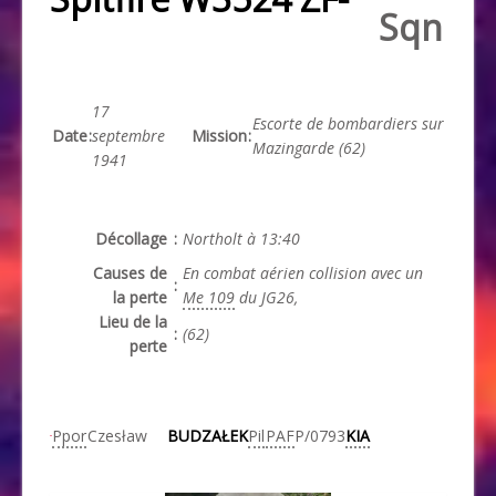
Sqn
17
Escorte de bombardiers sur
Date
:
septembre
Mission
:
Mazingarde (62)
1941
Décollage
:
Northolt à 13:40
Causes de
En combat aérien collision avec un
:
la perte
Me 109
du JG26,
Lieu de la
:
(62)
perte
Ppor
Czesław
BUDZAŁEK
Pil
PAF
P/0793
KIA