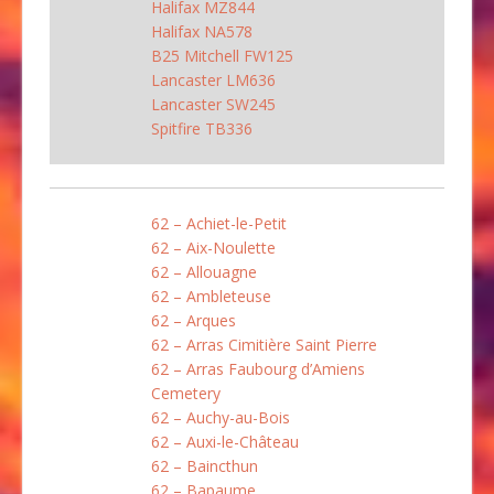
Halifax MZ844
Halifax NA578
B25 Mitchell FW125
Lancaster LM636
Lancaster SW245
Spitfire TB336
62 – Achiet-le-Petit
62 – Aix-Noulette
62 – Allouagne
62 – Ambleteuse
62 – Arques
62 – Arras Cimitière Saint Pierre
62 – Arras Faubourg d’Amiens
Cemetery
62 – Auchy-au-Bois
62 – Auxi-le-Château
62 – Baincthun
62 – Bapaume