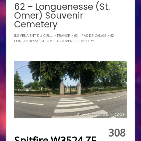
62 – Longuenesse (St.
Omer) Souvenir
Cemetery
ILS VENAIENT DU CIEL...
>
FRANCE
>
62 – PAS-DE-CALAIS
>
62 –
LONGUENESSE (ST. OMER) SOUVENIR CEMETERY
308
Spitfire W3524 ZF-