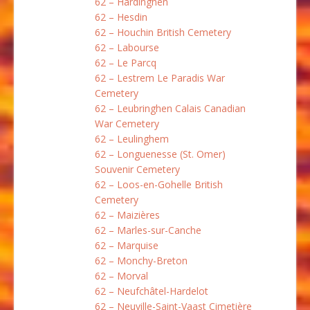
62 – Hardinghen
62 – Hesdin
62 – Houchin British Cemetery
62 – Labourse
62 – Le Parcq
62 – Lestrem Le Paradis War
Cemetery
62 – Leubringhen Calais Canadian
War Cemetery
62 – Leulinghem
62 – Longuenesse (St. Omer)
Souvenir Cemetery
62 – Loos-en-Gohelle British
Cemetery
62 – Maizières
62 – Marles-sur-Canche
62 – Marquise
62 – Monchy-Breton
62 – Morval
62 – Neufchâtel-Hardelot
62 – Neuville-Saint-Vaast Cimetière