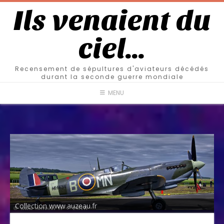
Ils venaient du
ciel…
Recensement de sépultures d'aviateurs décédés
durant la seconde guerre mondiale
MENU
Collection www.auzeau.fr