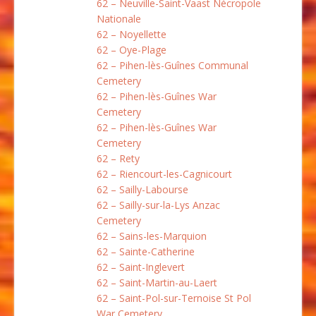
62 – Neuville-Saint-Vaast Nécropole
Nationale
62 – Noyellette
62 – Oye-Plage
62 – Pihen-lès-Guînes Communal
Cemetery
62 – Pihen-lès-Guînes War
Cemetery
62 – Pihen-lès-Guînes War
Cemetery
62 – Rety
62 – Riencourt-les-Cagnicourt
62 – Sailly-Labourse
62 – Sailly-sur-la-Lys Anzac
Cemetery
62 – Sains-les-Marquion
62 – Sainte-Catherine
62 – Saint-Inglevert
62 – Saint-Martin-au-Laert
62 – Saint-Pol-sur-Ternoise St Pol
War Cemetery