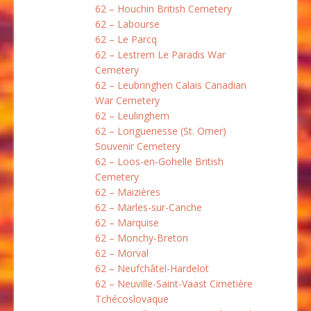
62 – Houchin British Cemetery
62 – Labourse
62 – Le Parcq
62 – Lestrem Le Paradis War
Cemetery
62 – Leubringhen Calais Canadian
War Cemetery
62 – Leulinghem
62 – Longuenesse (St. Omer)
Souvenir Cemetery
62 – Loos-en-Gohelle British
Cemetery
62 – Maizières
62 – Marles-sur-Canche
62 – Marquise
62 – Monchy-Breton
62 – Morval
62 – Neufchâtel-Hardelot
62 – Neuville-Saint-Vaast Cimetière
Tchécoslovaque