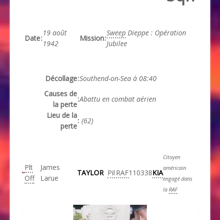
19 août
Sweep
Dieppe : Opération
Date
:
Mission
:
1942
Jubilee
Décollage
:
Southend-on-Sea à 08:40
Causes de
:
Abattu en combat aérien
la perte
Lieu de la
:
(62)
perte
Citoyen
Plt
James
américain
TAYLOR
Pil
RAF
110338
KIA
Off
Larue
engagé dans
la
RAF