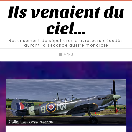
Ils venaient du
ciel…
Recensement de sépultures d'aviateurs décédés
durant la seconde guerre mondiale
MENU
Collection www.auzeau.fr