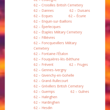
62 – Croisilles British Cemetery
62 – Dannes
62 – Duisans
62 – Ecques
62 – Écurie
62 – Enquin-sur-Baillons
62 – Éperlecques
62 – Étaples Military Cemetery
62 – Fillièvres
62 – Foncquevillers Military
Cemetery
62 – Fontaine-l’Étalon
62 – Fouquières-lès-Béthune
62 – Frévent
62 – Fruges
62 – Gennes-Ivergny
62 – Givenchy-en-Gohelle
62 – Grand-Rullecourt
62 – Grévillers British Cemetery
62 – Guemps
62 – Guînes
62 – Halinghen
62 – Hardinghen
62 – Hesdin