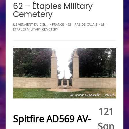
62 – Étaples Military
Cemetery
ILS VENAIENT DU CIEL...
>
FRANCE
>
62 – PAS-DE-CALAIS
>
62 –
ÉTAPLES MILITARY CEMETERY
121
Spitfire AD569 AV-
Sqn