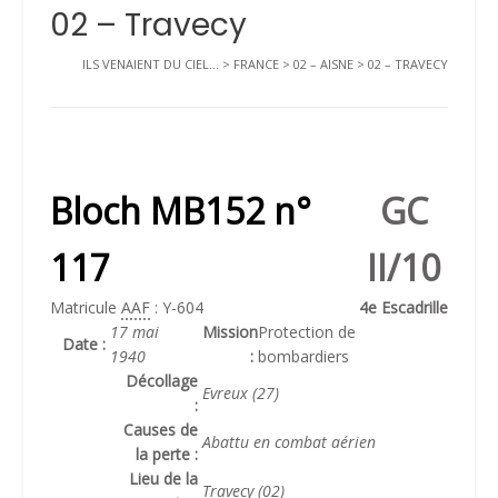
02 – Travecy
ILS VENAIENT DU CIEL...
>
FRANCE
>
02 – AISNE
>
02 – TRAVECY
Bloch MB152 n°
GC
117
II/10
Matricule
AAF
: Y-604
4e Escadrille
17 mai
Mission
Protection de
Date :
1940
:
bombardiers
Décollage
Evreux (27)
:
Causes de
Abattu en combat aérien
la perte :
Lieu de la
Travecy (02)