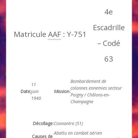
4e
Escadrille
Matricule
AAF
: Y-751
– Codé
63
Bombardement de
11
colonnes ennemies secteur
Date
:
juin
Mission
:
Poigny / Châlons-en-
1940
Champagne
Décollage
:
Connantre (51)
Abattu en combat aérien
Causes de