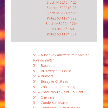
Bloch MB210 n° 25
Farman F222 n° 25
Bloch MB174 n° 29
Potez 63.11 n° 682
Bloch MB152 n° 264
LeO 451 n° 154
Potez 63.11 n° 604
51 – Auberive
Cimetière Polonais “Le
bois du puits”
51 – Bassu
51 – Breuvery-sur-Coole
51 – Brimont
51 – Bussy-le-Château
51 – Châlons-en-Champagne
51 – Châtelraould-Saint-Louvent
51 – Cheniers
51 – Condé-sur-Marne
51 – Courtisols – Cimetière de