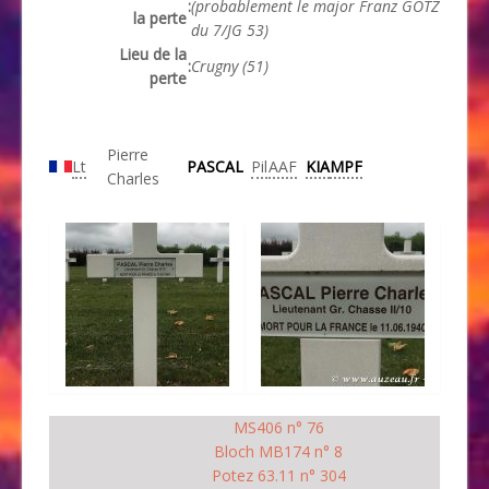
:
(probablement le major Franz GÖTZ
la perte
du 7/JG 53)
Lieu de la
:
Crugny (51)
perte
Pierre
Lt
PASCAL
Pil
AAF
KIA
MPF
Charles
MS406 n° 76
Bloch MB174 n° 8
Potez 63.11 n° 304