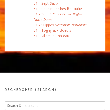
51 – Sept-Saulx
51 – Souain-Perthes-lès-Hurlus
51 – Soudé
Cimetière de l’église
Notre-Dame
51 – Suippes
Nécropole Nationale
51 – Togny-aux-Boeufs
51 – Villers-le-Château
RECHERCHER (SEARCH)