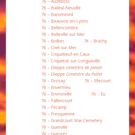
76 – Auzebosc
76 – Baileul-Neuville
76 – Baromesnil
76 – Beauvoir-en-Lyons
76 – Bellencombre
76 – Belleville-sur-Mer
76 – Bolbec
76 – Brachy
76 – Criel-sur-Mer
76 – Criquebeuf-en-Caux
76 – Criquetot-sur-Longueville
76 – Dieppe
cimetière de Janval
76 – Dieppe
Cimetière du Pollet
76 – Drosay
76 – Ellecourt
76 – Envermeu
76 – Envronville
76 – Eu
76 – Fallencourt
76 – Fécamp
76 – Fresquienne
76 – Grandcourt War Cemetery
76 – Guerville
76 – Gueures