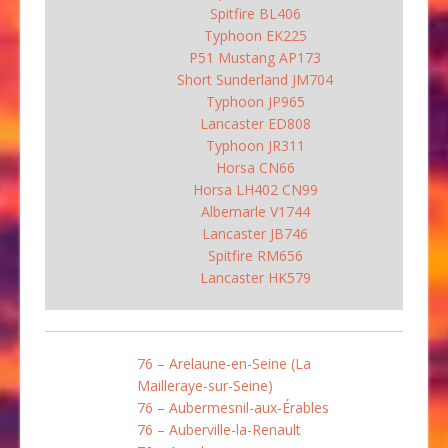
Spitfire BL406
Typhoon EK225
P51 Mustang AP173
Short Sunderland JM704
Typhoon JP965
Lancaster ED808
Typhoon JR311
Horsa CN66
Horsa LH402 CN99
Albemarle V1744
Lancaster JB746
Spitfire RM656
Lancaster HK579
76 – Arelaune-en-Seine (La
Mailleraye-sur-Seine)
76 – Aubermesnil-aux-Érables
76 – Auberville-la-Renault