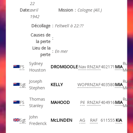
22
Date
:
avril
Mission
:
Cologne (All.)
1942
Décollage
:
Feltwell à 22:??
Causes de
:
la perte
Lieu de la
:
En mer
perte
Sydney
Runn
FS
DROMGOOLE
Nav
RNZAF
402171
MIA
Houston
Memo
Joseph
Runn
Sgt
KELLY
WOP
RNZAF
403580
MIA
Stephen
Memo
Thomas
Runn
FS
MAHOOD
Pil
RNZAF
404916
MIA
Stanley
Memo
John
Sgt
McLINDEN
AG
RAF
611555
KIA
Frederick