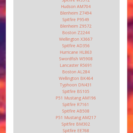
Hudson AM704
Blenheim Z7494
Spitfire P9549
Blenheim Z9572
Boston Z2244
Wellington X3667
Spitfire AD356
Hurricane HL863
Swordfish W5908
Lancaster R5691
Boston AL284
Wellington BK464
Typhoon DN431
Spitfire BS105
P51 Mustang AM196
Spitfire R7161
Spitfire AB508
P51 Mustang AM217
Spitfire BM302
Spitfire EE768