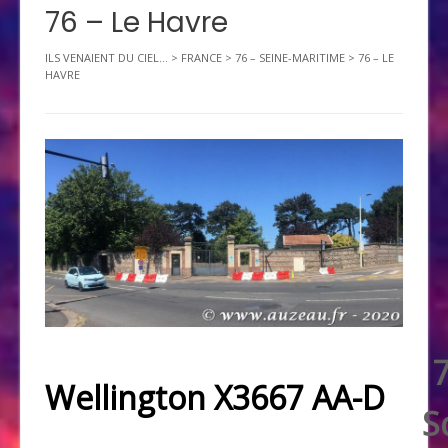
76 – Le Havre
ILS VENAIENT DU CIEL...
>
FRANCE
>
76 – SEINE-MARITIME
>
76 – LE
HAVRE
Wellington X3667 AA-D
S