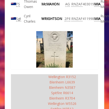
Thomas
Runn
FS
McMAHON
AG
RNZAF
403019
MIA
Owen
Memo
Cyril
Runn
Sgt
WRIGHTSON
2PIl
RNZAF
411998
MIA
Charles
Memo
Wellington R3152
Blenheim L6639
Blenheim N3587
Spitfire R6614
Blenheim R3704
Wellington W5526
Spitfire W3512