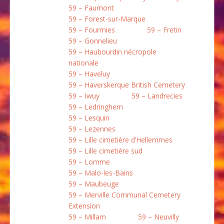
59 – Faumont
59 – Forest-sur-Marque
59 – Fourmies
59 – Fretin
59 – Gonnelieu
59 – Haubourdin nécropole
nationale
59 – Haveluy
59 – Haverskerque British Cemetery
59 – Iwuy
59 – Landrecies
59 – Ledringhem
59 – Lesquin
59 – Lezennes
59 – Lille cimetière d’Hellemmes
59 – Lille cimetière sud
59 – Lomme
59 – Malo-les-Bains
59 – Maubeuge
59 – Merville Communal Cemetery
Extension
59 – Millam
59 – Neuvilly