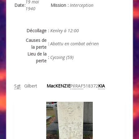
19 mai
Date
:
Mission
:
Interception
1940
Décollage
:
Kenley à 12:00
Causes de
:
Abattu en combat aérien
la perte
Lieu de la
:
Cycoing (59)
perte
Sgt
Gilbert
MacKENZIE
Pil
RAF
518372
KIA