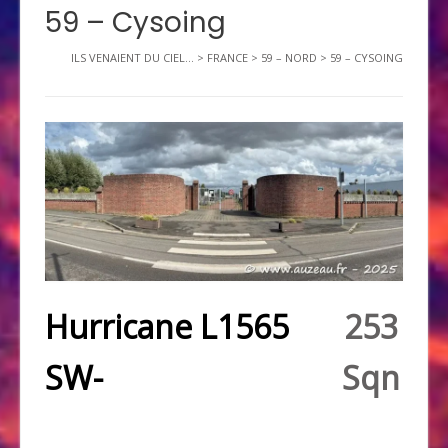
59 – Cysoing
ILS VENAIENT DU CIEL...
>
FRANCE
>
59 – NORD
>
59 – CYSOING
Hurricane L1565
253
SW-
Sqn