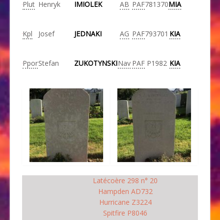
Plut
Henryk
IMIOLEK
AB
PAF
781370
MIA
Kpl
Josef
JEDNAKI
AG
PAF
793701
KIA
Ppor
Stefan
ZUKOTYNSKI
Nav
PAF
P1982
KIA
Latécoère 298 n° 20
Hampden AD732
Hurricane Z3224
Spitfire P8046