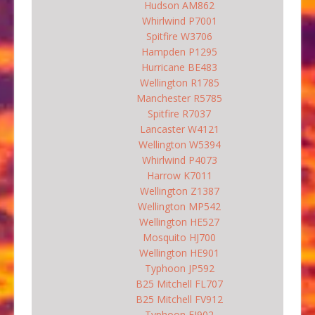
Hudson AM862
Whirlwind P7001
Spitfire W3706
Hampden P1295
Hurricane BE483
Wellington R1785
Manchester R5785
Spitfire R7037
Lancaster W4121
Wellington W5394
Whirlwind P4073
Harrow K7011
Wellington Z1387
Wellington MP542
Wellington HE527
Mosquito HJ700
Wellington HE901
Typhoon JP592
B25 Mitchell FL707
B25 Mitchell FV912
Typhoon EJ902