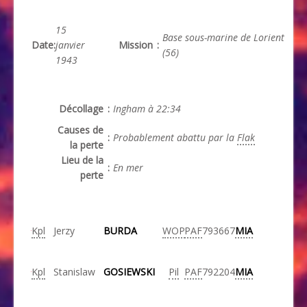
15
Base sous-marine de Lorient
Date
:
janvier
Mission
:
(56)
1943
Décollage
:
Ingham à 22:34
Causes de
:
Probablement abattu par la
Flak
la perte
Lieu de la
:
En mer
perte
Kpl
Jerzy
BURDA
WOP
PAF
793667
MIA
Kpl
Stanislaw
GOSIEWSKI
Pil
PAF
792204
MIA