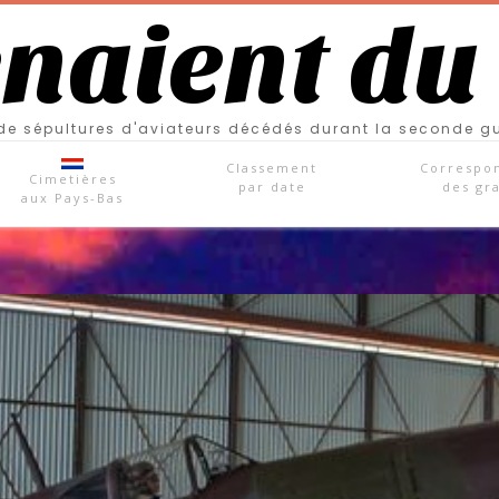
enaient du
e sépultures d'aviateurs décédés durant la seconde g
Classement
Correspo
Cimetières
par date
des gr
aux Pays-Bas