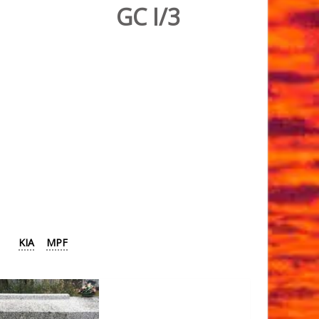
GC I/3
KIA
MPF