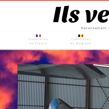
Ils v
Recensement d
Cimetières
Cimetières
en France
en Belgique