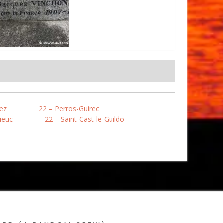
nez
22 – Perros-Guirec
rieuc
22 – Saint-Cast-le-Guildo