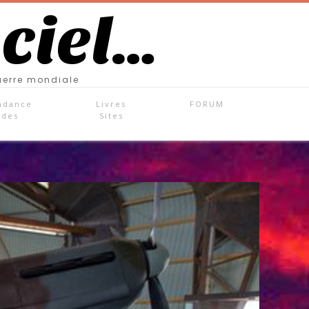
 ciel…
uerre mondiale
ndance
Livres
FORUM
ades
Sites