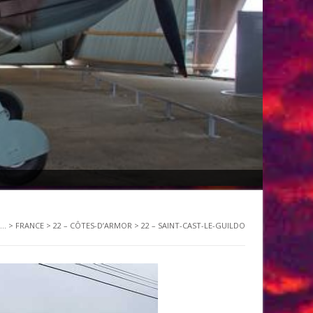
..
>
FRANCE
>
22 – CÔTES-D’ARMOR
>
22 – SAINT-CAST-LE-GUILDO