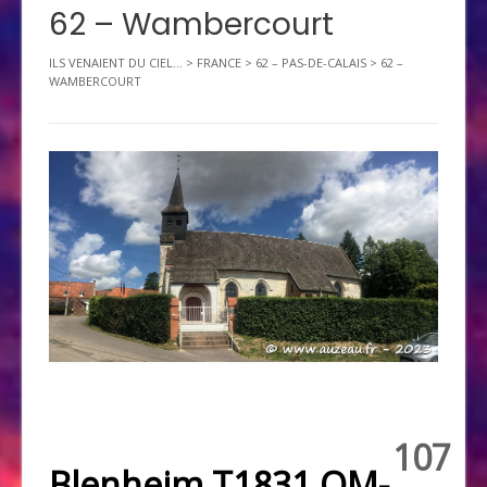
62 – Wambercourt
ILS VENAIENT DU CIEL...
>
FRANCE
>
62 – PAS-DE-CALAIS
>
62 –
WAMBERCOURT
107
Blenheim T1831 OM-