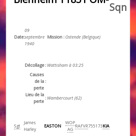
Sqn
09
Date
:
septembre
Mission
:
Ostende (Belgique)
1940
Décollage
:
Wattisham à 03:25
Causes
de la
:
perte
Lieu de la
:
Wambercourt (62)
perte
James
WOP
Sgt
EASTON
RAFVR
755173
KIA
Harley
AG