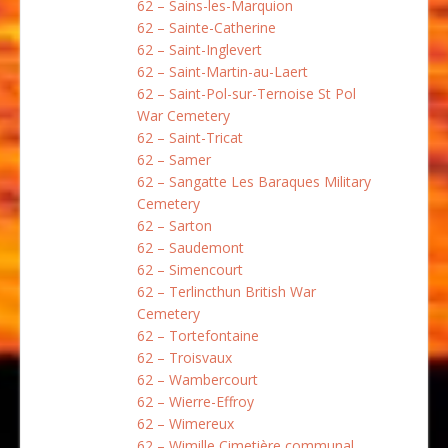
62 – Sains-les-Marquion
62 – Sainte-Catherine
62 – Saint-Inglevert
62 – Saint-Martin-au-Laert
62 – Saint-Pol-sur-Ternoise St Pol
War Cemetery
62 – Saint-Tricat
62 – Samer
62 – Sangatte Les Baraques Military
Cemetery
62 – Sarton
62 – Saudemont
62 – Simencourt
62 – Terlincthun British War
Cemetery
62 – Tortefontaine
62 – Troisvaux
62 – Wambercourt
62 – Wierre-Effroy
62 – Wimereux
62 – Wimille Cimetière communal