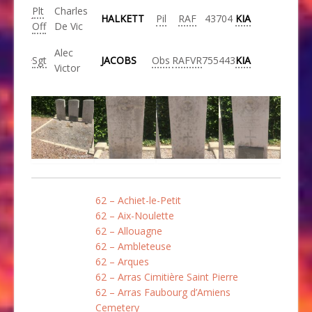
Plt
Charles
HALKETT
Pil
RAF
43704
KIA
Off
De Vic
Alec
Sgt
JACOBS
Obs
RAFVR
755443
KIA
Victor
62 – Achiet-le-Petit
62 – Aix-Noulette
62 – Allouagne
62 – Ambleteuse
62 – Arques
62 – Arras Cimitière Saint Pierre
62 – Arras Faubourg d’Amiens
Cemetery