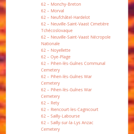
62 – Monchy-Breton
62 – Morval
62 – Neufchâtel-Hardelot
62 – Neuville-Saint-Vaast Cimetière
Tchécoslovaque
62 – Neuville-Saint-Vaast Nécropole
Nationale
62 – Noyellette
62 – Oye-Plage
62 – Pihen-lès-Guînes Communal
Cemetery
62 – Pihen-lès-Guînes War
Cemetery
62 – Pihen-lès-Guînes War
Cemetery
62 – Rety
62 – Riencourt-les-Cagnicourt
62 – Sailly-Labourse
62 – Sailly-sur-la-Lys Anzac
Cemetery