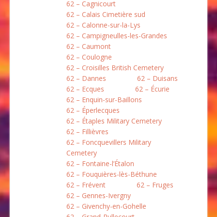
62 – Cagnicourt
62 – Calais Cimetière sud
62 – Calonne-sur-la-Lys
62 – Campigneulles-les-Grandes
62 – Caumont
62 – Coulogne
62 – Croisilles British Cemetery
62 – Dannes
62 – Duisans
62 – Ecques
62 – Écurie
62 – Enquin-sur-Baillons
62 – Éperlecques
62 – Étaples Military Cemetery
62 – Fillièvres
62 – Foncquevillers Military
Cemetery
62 – Fontaine-l’Étalon
62 – Fouquières-lès-Béthune
62 – Frévent
62 – Fruges
62 – Gennes-Ivergny
62 – Givenchy-en-Gohelle
62 – Grand-Rullecourt