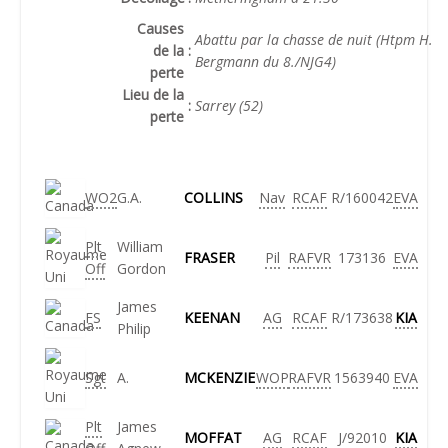
Causes
Abattu par la chasse de nuit (Htpm H.
de la
:
Bergmann du 8./NJG4)
perte
Lieu de la
:
Sarrey (52)
perte
WO2
G.A.
COLLINS
Nav
RCAF
R/160042
EVA
Plt
William
FRASER
Pil
RAFVR
173136
EVA
Off
Gordon
James
FS
KEENAN
AG
RCAF
R/173638
KIA
Philip
Sgt
A.
MCKENZIE
WOP
RAFVR
1563940
EVA
Plt
James
MOFFAT
AG
RCAF
J/92010
KIA