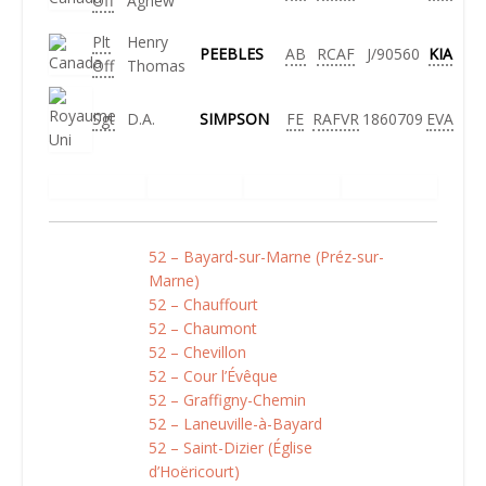
Off
Agnew
Plt
Henry
PEEBLES
AB
RCAF
J/90560
KIA
Off
Thomas
Sgt
D.A.
SIMPSON
FE
RAFVR
1860709
EVA
52 – Bayard-sur-Marne (Préz-sur-
Marne)
52 – Chauffourt
52 – Chaumont
52 – Chevillon
52 – Cour l’Évêque
52 – Graffigny-Chemin
52 – Laneuville-à-Bayard
52 – Saint-Dizier (Église
d’Hoëricourt)