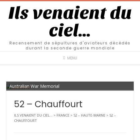
Ils venaient du
ciel…
Recensement de sépultures d'aviateurs décédés
durant la seconde guerre mondiale
MENU
Australian War Memorial
52 – Chauffourt
ILS VENAIENT DU CIEL...
>
FRANCE
>
52 – HAUTE-MARNE
>
52 –
CHAUFFOURT