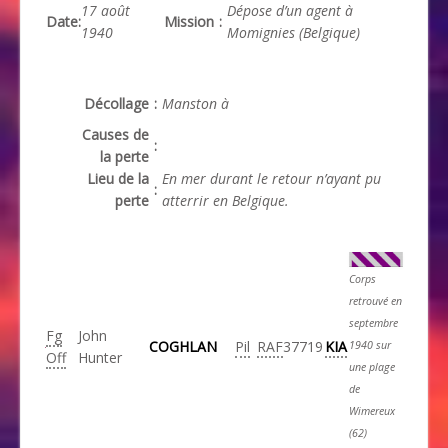
17 août
Dépose d’un agent à
Date
:
Mission
:
1940
Momignies (Belgique)
Décollage
:
Manston à
Causes de
:
la perte
Lieu de la
En mer durant le retour n’ayant pu
:
perte
atterrir en Belgique.
Corps
retrouvé en
septembre
Fg
John
COGHLAN
Pil
RAF
37719
KIA
1940 sur
Off
Hunter
une plage
de
Wimereux
(62)