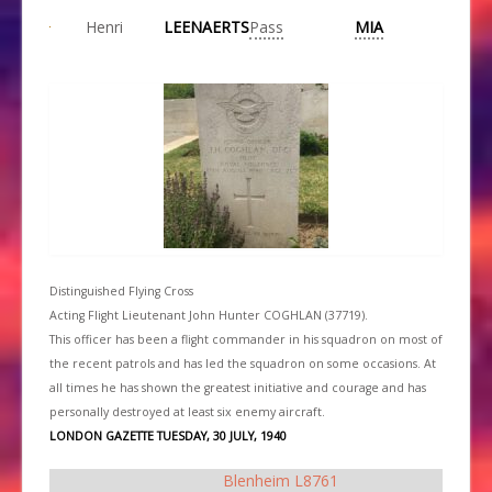
Henri
LEENAERTS
Pass
MIA
Distinguished Flying Cross
Acting Flight Lieutenant John Hunter COGHLAN (37719).
This officer has been a flight commander in his squadron on most of
the recent patrols and has led the squadron on some occasions. At
all times he has shown the greatest initiative and courage and has
personally destroyed at least six enemy aircraft.
LONDON GAZETTE TUESDAY, 30 JULY, 1940
Blenheim L8761