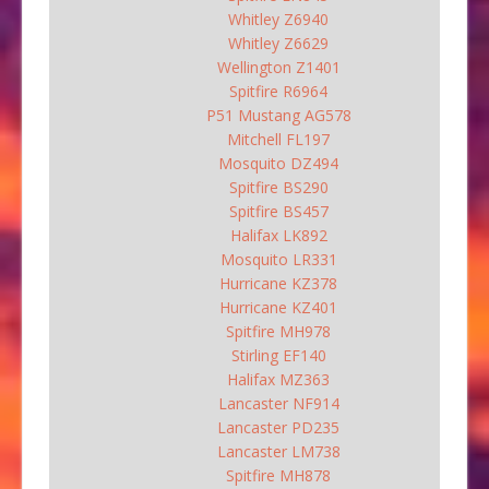
Whitley Z6940
Whitley Z6629
Wellington Z1401
Spitfire R6964
P51 Mustang AG578
Mitchell FL197
Mosquito DZ494
Spitfire BS290
Spitfire BS457
Halifax LK892
Mosquito LR331
Hurricane KZ378
Hurricane KZ401
Spitfire MH978
Stirling EF140
Halifax MZ363
Lancaster NF914
Lancaster PD235
Lancaster LM738
Spitfire MH878