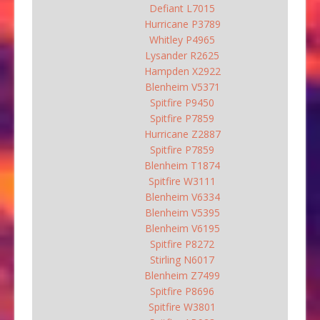
Defiant L7015
Hurricane P3789
Whitley P4965
Lysander R2625
Hampden X2922
Blenheim V5371
Spitfire P9450
Spitfire P7859
Hurricane Z2887
Spitfire P7859
Blenheim T1874
Spitfire W3111
Blenheim V6334
Blenheim V5395
Blenheim V6195
Spitfire P8272
Stirling N6017
Blenheim Z7499
Spitfire P8696
Spitfire W3801