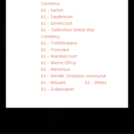
Cemetery
62 – Sarton
62 – Saudemont
62 – Simencourt
62 – Terlincthun British War
Cemetery
62 – Tortefontaine
62 – Troisvaux
62 – Wambercourt
62 – Wierre-Effroy
62 – Wimereux
62 – Wimille Cimetière communal
62 – Wissant
62 – Wittes
62 – Zudausques