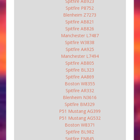
Spitfire AB923
Spitfire P8752
Blenheim Z7273
Spitfire AB821
Spitfire AB826
Manchester L7487
Spitfire W3838
Spitfire AA925
Manchester L7494
Spitfire AB805
Spitfire BL323
Spitfire AA869
Boston W8355
Spitfire AR332
Blenheim N3616
Spitfire BM329
P51 Mustang AG399
P51 Mustang AG532
Boston W8371
Spitfire BL982
Spitfire EN845