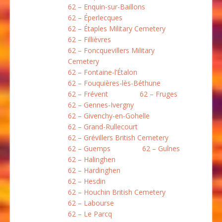
62 – Enquin-sur-Baillons
62 – Éperlecques
62 – Étaples Military Cemetery
62 – Fillièvres
62 – Foncquevillers Military
Cemetery
62 – Fontaine-l’Étalon
62 – Fouquières-lès-Béthune
62 – Frévent
62 – Fruges
62 – Gennes-Ivergny
62 – Givenchy-en-Gohelle
62 – Grand-Rullecourt
62 – Grévillers British Cemetery
62 – Guemps
62 – Guînes
62 – Halinghen
62 – Hardinghen
62 – Hesdin
62 – Houchin British Cemetery
62 – Labourse
62 – Le Parcq