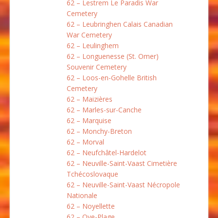
62 – Lestrem Le Paradis War
Cemetery
62 – Leubringhen Calais Canadian
War Cemetery
62 – Leulinghem
62 – Longuenesse (St. Omer)
Souvenir Cemetery
62 – Loos-en-Gohelle British
Cemetery
62 – Maizières
62 – Marles-sur-Canche
62 – Marquise
62 – Monchy-Breton
62 – Morval
62 – Neufchâtel-Hardelot
62 – Neuville-Saint-Vaast Cimetière
Tchécoslovaque
62 – Neuville-Saint-Vaast Nécropole
Nationale
62 – Noyellette
62 – Oye-Plage