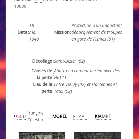
13030
18
Protection d’un important
Date
:
mai
Mission
:
débarquement de troupes
1940
en gare de Fismes (51)
Décollage
:
Saint-Dizier (52)
Causes de
Abattu en combat aérien avec des
:
la perte
He111
Lieu de la
Entre Vierzy (02) et Hartennes-et-
:
perte
Taux (02)
françois
SCH
MOREL
Pil
AAF
KIA
MPF
Célestin