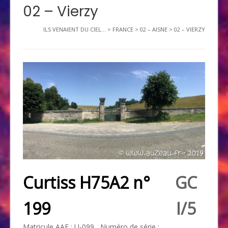
02 – Vierzy
ILS VENAIENT DU CIEL...
>
FRANCE
>
02 – AISNE
>
02 – VIERZY
Curtiss H75A2 n°
GC
199
I/5
Matricule
AAF
: U-099 Numéro de série :