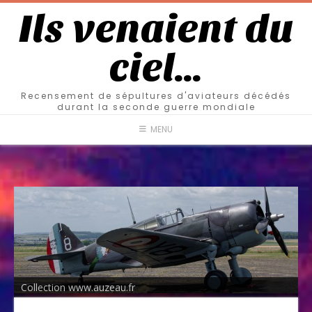
Ils venaient du
ciel…
Recensement de sépultures d'aviateurs décédés
durant la seconde guerre mondiale
MENU
Collection www.auzeau.fr