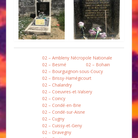
02 – Ambleny Nécropole Nationale
02 – Besmé
02 – Bohain
02 – Bourguignon-sous-Coucy
02 – Brissy-Hamégicourt
02 – Chalandry
02 – Coeuvres-et-Valsery
02 – Coincy
02 – Condé-en-Brie
02 – Condé-sur-Aisne
02 – Cugny
02 – Cuissy-et-Geny
02 – Dravegny