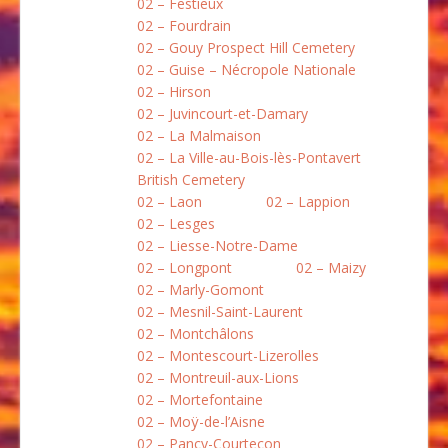
02 – Festieux
02 – Fourdrain
02 – Gouy Prospect Hill Cemetery
02 – Guise – Nécropole Nationale
02 – Hirson
02 – Juvincourt-et-Damary
02 – La Malmaison
02 – La Ville-au-Bois-lès-Pontavert
British Cemetery
02 – Laon
02 – Lappion
02 – Lesges
02 – Liesse-Notre-Dame
02 – Longpont
02 – Maizy
02 – Marly-Gomont
02 – Mesnil-Saint-Laurent
02 – Montchâlons
02 – Montescourt-Lizerolles
02 – Montreuil-aux-Lions
02 – Mortefontaine
02 – Moÿ-de-l’Aisne
02 – Pancy-Courtecon