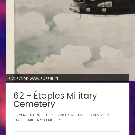
Collection www.auzeau.fr
62 – Étaples Military
Cemetery
ILS VENAIENT DU CIEL...
>
FRANCE
>
62 – PAS-DE-CALAIS
>
62 –
ÉTAPLES MILITARY CEMETERY