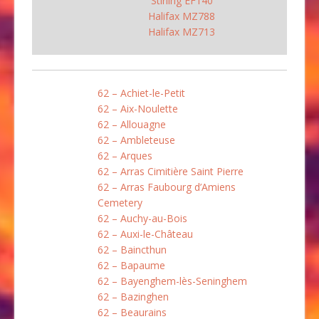
Stirling EF140
Halifax MZ788
Halifax MZ713
62 – Achiet-le-Petit
62 – Aix-Noulette
62 – Allouagne
62 – Ambleteuse
62 – Arques
62 – Arras Cimitière Saint Pierre
62 – Arras Faubourg d’Amiens
Cemetery
62 – Auchy-au-Bois
62 – Auxi-le-Château
62 – Baincthun
62 – Bapaume
62 – Bayenghem-lès-Seninghem
62 – Bazinghen
62 – Beaurains