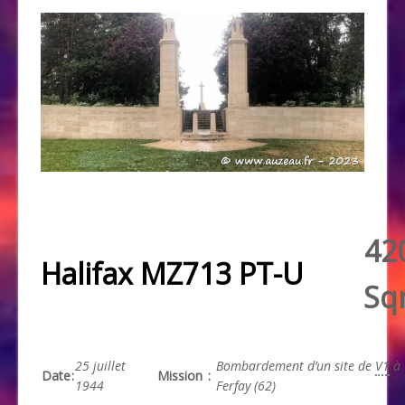
42
Halifax MZ713 PT-U
Sq
25 juillet
Bombardement d’un site de
V1
à
Date
:
Mission
:
1944
Ferfay (62)