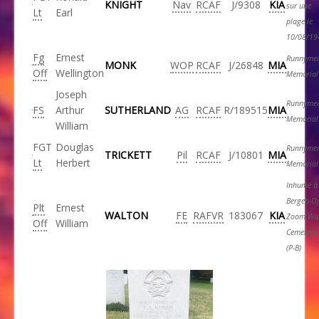
KNIGHT
Nav
RCAF
J/9308
KIA
sur une
Lt
Earl
plage le
10/08/19
Fg
Ernest
Runnyme
MONK
WOP
RCAF
J/26848
MIA
Off
Wellington
Memorial
Joseph
Runnyme
FS
Arthur
SUTHERLAND
AG
RCAF
R/189515
MIA
Memorial
William
FGT
Douglas
Runnyme
TRICKETT
Pil
RCAF
J/10801
MIA
Lt
Herbert
Memorial
Inhumé 
Bergen-O
Plt
Ernest
WALTON
FE
RAFVR
183067
KIA
Zoom Wa
Off
William
Cemetery
(P-B)