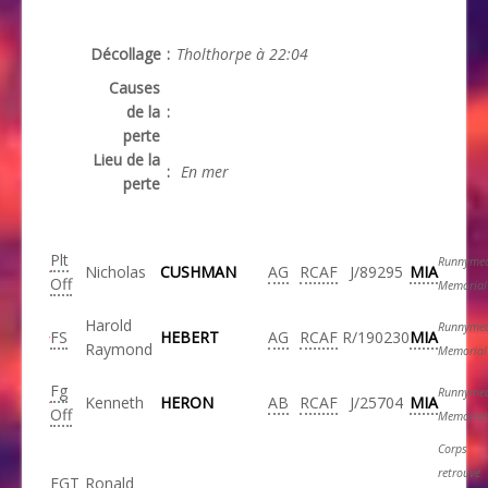
Décollage
:
Tholthorpe à 22:04
Causes
de la
:
perte
Lieu de la
:
En mer
perte
Plt
Runnyme
Nicholas
CUSHMAN
AG
RCAF
J/89295
MIA
Off
Memorial
Harold
Runnyme
FS
HEBERT
AG
RCAF
R/190230
MIA
Raymond
Memorial
Fg
Runnyme
Kenneth
HERON
AB
RCAF
J/25704
MIA
Off
Memorial
Corps
retrouvé
FGT
Ronald