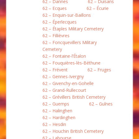
62 – Dannes
62 – Duisans
62 – Ecques
62 – Écurie
62 – Enquin-sur-Baillons
62 – Éperlecques
62 – Étaples Military Cemetery
62 – Fillièvres
62 – Foncquevillers Military
Cemetery
62 – Fontaine-l’Étalon
62 – Fouquières-lès-Béthune
62 – Frévent
62 – Fruges
62 – Gennes-Ivergny
62 – Givenchy-en-Gohelle
62 – Grand-Rullecourt
62 – Grévillers British Cemetery
62 – Guemps
62 – Guînes
62 – Halinghen
62 – Hardinghen
62 – Hesdin
62 – Houchin British Cemetery
62 – Labourse