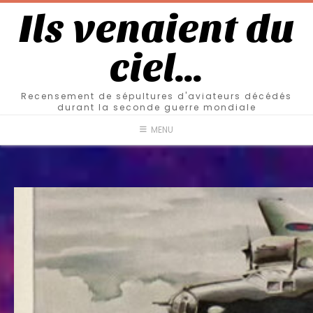
Ils venaient du
ciel…
Recensement de sépultures d'aviateurs décédés
durant la seconde guerre mondiale
MENU