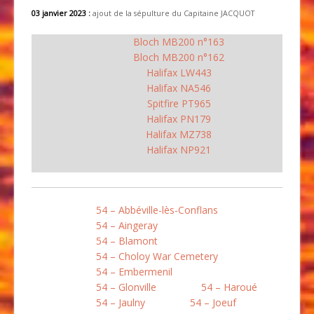
03 janvier 2023 :
ajout de la sépulture du Capitaine JACQUOT
Bloch MB200 n°163
Bloch MB200 n°162
Halifax LW443
Halifax NA546
Spitfire PT965
Halifax PN179
Halifax MZ738
Halifax NP921
54 – Abbéville-lès-Conflans
54 – Aingeray
54 – Blamont
54 – Choloy War Cemetery
54 – Embermenil
54 – Glonville
54 – Haroué
54 – Jaulny
54 – Joeuf