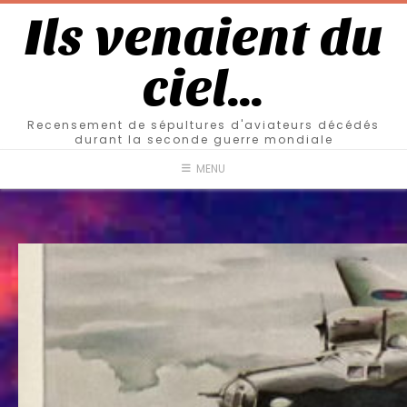
Ils venaient du
ciel…
Recensement de sépultures d'aviateurs décédés
durant la seconde guerre mondiale
MENU