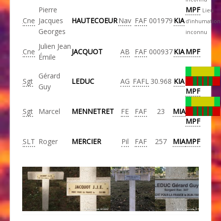
Pierre
MPF
Lieu
Cne
Jacques
HAUTECOEUR
Nav
FAF
001979
KIA
d’inhumation
Georges
inconnu
Julien Jean
Cne
JACQUOT
AB
FAF
000937
KIA
MPF
Émile
Gérard
Sgt
LEDUC
AG
FAFL
30.968
KIA
Guy
MPF
Sgt
Marcel
MENNETRET
FE
FAF
23
MIA
MPF
SLT
Roger
MERCIER
Pil
FAF
257
MIA
MPF