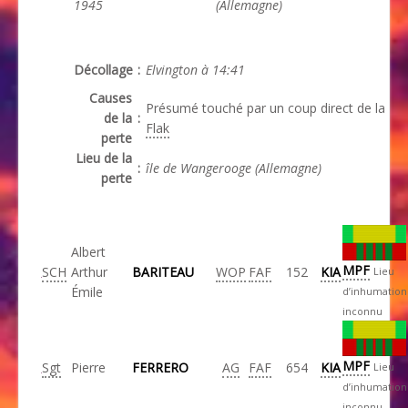
1945
(Allemagne)
Décollage
:
Elvington à 14:41
Causes
Présumé touché par un coup direct de la
de la
:
Flak
perte
Lieu de la
:
île de Wangerooge (Allemagne)
perte
Albert
MPF
SCH
Arthur
BARITEAU
WOP
FAF
152
KIA
Lieu
Émile
d’inhumation
inconnu
MPF
Sgt
Pierre
FERRERO
AG
FAF
654
KIA
Lieu
d’inhumation
inconnu