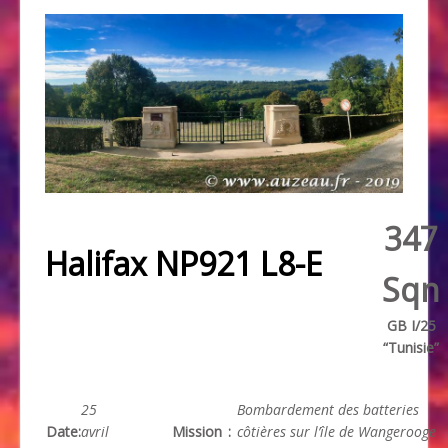
347
Halifax NP921 L8-E
Sqn
GB I/25
“Tunisie”
25
Bombardement des batteries
Date
:
avril
Mission
:
côtières sur l’île de Wangerooge