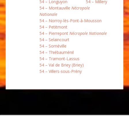
54 – Longuyon
54 – Millery
54 – Montauville
Nécropole
Nationale
54 – Norroy-lès-Pont-à-Mousson
54 – Petitmont
54 – Pierrepont
Nécropole Nationale
54 – Selaincourt
54 – Sornéville
54 – Thiébauménil
54 – Tramont-Lassus
54 – Val de Briey (Briey)
54 – Villers-sous-Prény