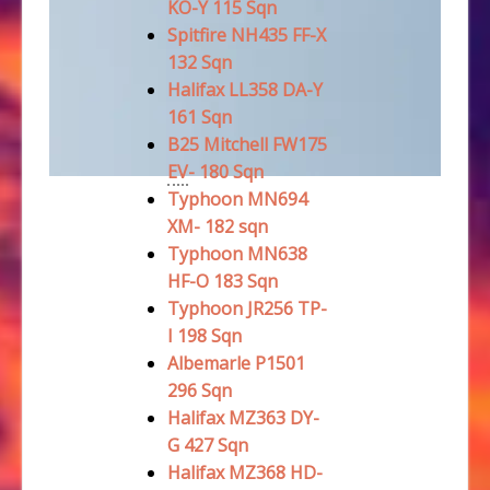
KO-Y 115 Sqn
Spitfire NH435 FF-X
132 Sqn
Halifax LL358 DA-Y
161 Sqn
B25 Mitchell FW175
EV
- 180 Sqn
Typhoon MN694
XM- 182 sqn
Typhoon MN638
HF-O 183 Sqn
Typhoon JR256 TP-
I 198 Sqn
Albemarle P1501
296 Sqn
Halifax MZ363 DY-
G 427 Sqn
Halifax MZ368 HD-