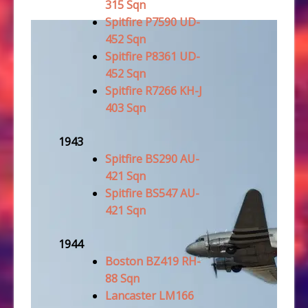
315 Sqn
Spitfire P7590 UD-
452 Sqn
Spitfire P8361 UD-
452 Sqn
Spitfire R7266 KH-J
403 Sqn
1943
Spitfire BS290 AU-
421 Sqn
Spitfire BS547 AU-
421 Sqn
1944
Boston BZ419 RH-
88 Sqn
Lancaster LM166