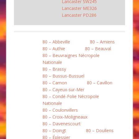
Lancaster SW245
Lancaster ME326
Lancaster PD286
80 – Abbeville
80 – Amiens
80 – Authie
80 – Beauval
80 – Beuvraignes Nécropole
Nationale
80 – Brassy
80 – Bussus-Bussuel
80 – Camon
80 – Cavillon
80 – Cayeux-sur-Mer
80 – Condé-Folie Nécropole
Nationale
80 – Coulonvillers
80 – Croix-Moligneaux
80 – Davenescourt
80 – Doingt
80 – Doullens
80 – Éplessier