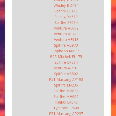
Whitley BD494
Spitfire EP115
Stirling BK610
Spitfire EE634
Ventura AE692
Ventura AE743
Ventura AE913
Spitfire AB973
Typhoon R8835
B25 Mitchell FL175
Spitfire EP384
Ventura AE910
Spitfire AB802
P51 Mustang AP192
Spitfire EN235
Spitfire MB834
Spitfire MH665
Halifax LK640
Typhoon JP600
P51 Mustang AP237