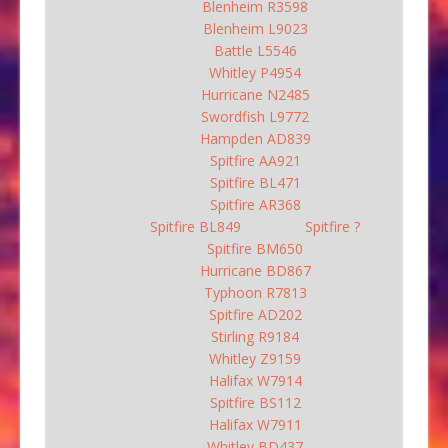
Blenheim R3598
Blenheim L9023
Battle L5546
Whitley P4954
Hurricane N2485
Swordfish L9772
Hampden AD839
Spitfire AA921
Spitfire BL471
Spitfire AR368
Spitfire BL849
Spitfire ?
Spitfire BM650
Hurricane BD867
Typhoon R7813
Spitfire AD202
Stirling R9184
Whitley Z9159
Halifax W7914
Spitfire BS112
Halifax W7911
Whitley BD437