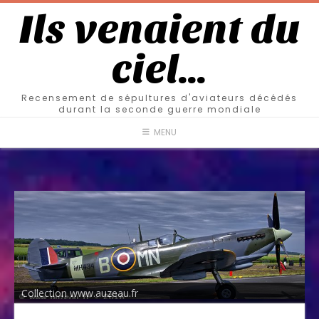
Ils venaient du
ciel…
Recensement de sépultures d'aviateurs décédés
durant la seconde guerre mondiale
MENU
Collection www.auzeau.fr