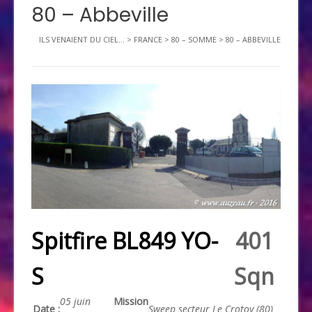
80 – Abbeville
ILS VENAIENT DU CIEL...
>
FRANCE
>
80 – SOMME
>
80 – ABBEVILLE
Spitfire BL849 YO-
401
S
Sqn
05 juin
Mission
Date :
Sweep
secteur Le Crotoy (80)