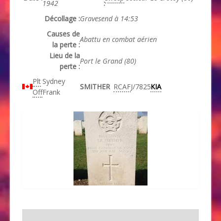
1942
:
Décollage :
Gravesend à 14:53
Causes de
Abattu en combat aérien
la perte :
Lieu de la
Port le Grand (80)
perte :
Plt
Sydney
SMITHER
RCAF
J/7825
KIA
Off
Frank