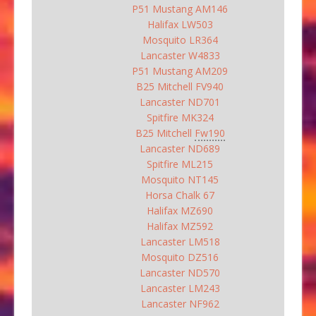
P51 Mustang AM146
Halifax LW503
Mosquito LR364
Lancaster W4833
P51 Mustang AM209
B25 Mitchell FV940
Lancaster ND701
Spitfire MK324
B25 Mitchell
Fw190
Lancaster ND689
Spitfire ML215
Mosquito NT145
Horsa Chalk 67
Halifax MZ690
Halifax MZ592
Lancaster LM518
Mosquito DZ516
Lancaster ND570
Lancaster LM243
Lancaster NF962