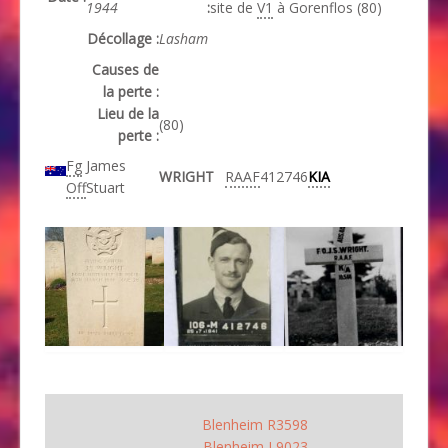
1944
:
site de
V1
à Gorenflos (80)
Décollage :
Lasham
Causes de
la perte :
Lieu de la
(80)
perte :
Fg
James
WRIGHT
RAAF
412746
KIA
Off
Stuart
Blenheim R3598
Blenheim L9023