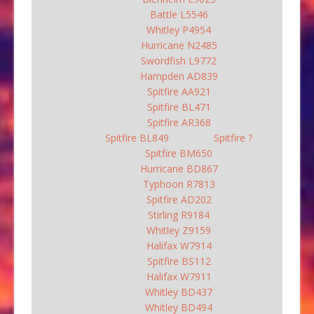
Battle L5546
Whitley P4954
Hurricane N2485
Swordfish L9772
Hampden AD839
Spitfire AA921
Spitfire BL471
Spitfire AR368
Spitfire BL849
Spitfire ?
Spitfire BM650
Hurricane BD867
Typhoon R7813
Spitfire AD202
Stirling R9184
Whitley Z9159
Halifax W7914
Spitfire BS112
Halifax W7911
Whitley BD437
Whitley BD494