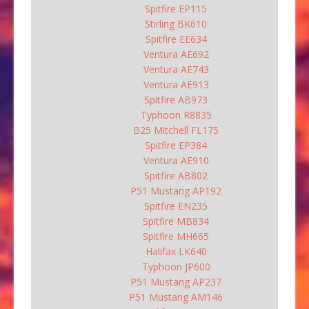
Spitfire EP115
Stirling BK610
Spitfire EE634
Ventura AE692
Ventura AE743
Ventura AE913
Spitfire AB973
Typhoon R8835
B25 Mitchell FL175
Spitfire EP384
Ventura AE910
Spitfire AB802
P51 Mustang AP192
Spitfire EN235
Spitfire MB834
Spitfire MH665
Halifax LK640
Typhoon JP600
P51 Mustang AP237
P51 Mustang AM146