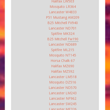
Halifax LW503
Mosquito LR364
Lancaster W4833
P51 Mustang AM209
B25 Mitchell FV940
Lancaster ND701
Spitfire MK324
B25 Mitchell
Fw190
Lancaster ND689
Spitfire ML215
Mosquito NT145
Horsa Chalk 67
Halifax MZ690
Halifax MZ592
Lancaster LM518
Mosquito DZ516
Lancaster ND570
Lancaster LM243
Lancaster NF962
Lancaster SW245
Lancaster ME326