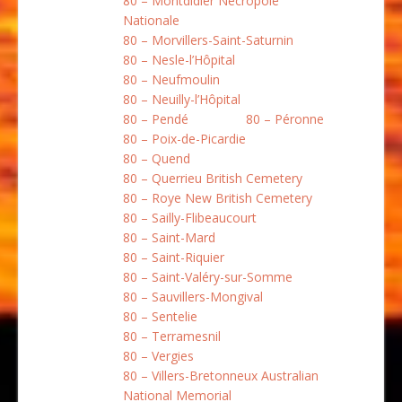
80 – Montdidier Nécropole
Nationale
80 – Morvillers-Saint-Saturnin
80 – Nesle-l’Hôpital
80 – Neufmoulin
80 – Neuilly-l’Hôpital
80 – Pendé
80 – Péronne
80 – Poix-de-Picardie
80 – Quend
80 – Querrieu British Cemetery
80 – Roye New British Cemetery
80 – Sailly-Flibeaucourt
80 – Saint-Mard
80 – Saint-Riquier
80 – Saint-Valéry-sur-Somme
80 – Sauvillers-Mongival
80 – Sentelie
80 – Terramesnil
80 – Vergies
80 – Villers-Bretonneux Australian
National Memorial