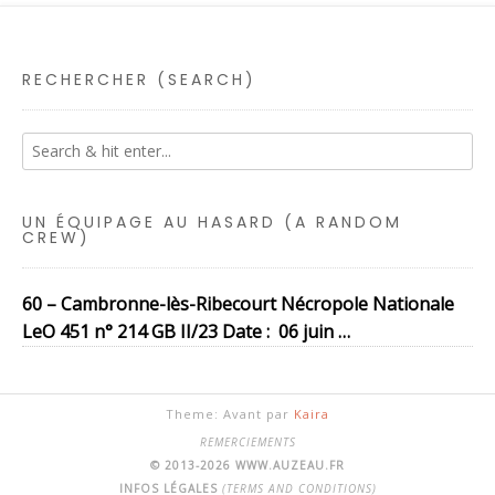
RECHERCHER (SEARCH)
UN ÉQUIPAGE AU HASARD (A RANDOM
CREW)
60 – Cambronne-lès-Ribecourt Nécropole Nationale
LeO 451 n° 214 GB II/23 Date : 06 juin …
Theme: Avant par
Kaira
REMERCIEMENTS
© 2013-2026 WWW.AUZEAU.FR
INFOS LÉGALES
(TERMS AND CONDITIONS)