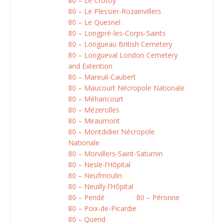
80 – Le Crotoy
80 – Le Plessier-Rozainvillers
80 – Le Quesnel
80 – Longpré-les-Corps-Saints
80 – Longueau British Cemetery
80 – Longueval London Cemetery
and Extention
80 – Mareuil-Caubert
80 – Maucourt Nécropole Nationale
80 – Méharicourt
80 – Mézerolles
80 – Miraumont
80 – Montdidier Nécropole
Nationale
80 – Morvillers-Saint-Saturnin
80 – Nesle-l’Hôpital
80 – Neufmoulin
80 – Neuilly-l’Hôpital
80 – Pendé
80 – Péronne
80 – Poix-de-Picardie
80 – Quend