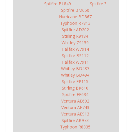
Spitfire BL849
Spitfire ?
Spitfire BM650
Hurricane BD867
Typhoon R7813
Spitfire AD202
Stirling R9184
Whitley Z9159
Halifax W7914
Spitfire BS112
Halifax W7911
Whitley BD437
Whitley BD494
Spitfire EP115
Stirling BK610
Spitfire EE634
Ventura AE692
Ventura AE743
Ventura AE913
Spitfire AB973
Typhoon R8835