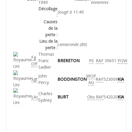
1940
ennemies
Décollage
Sougé à 11:40
:
Causes
de la
perte :
Lieu de la
Lamaronde (80)
perte :
Thomas
Fg
Franc
BRERETON
Pil
RAF
39651
POW
Off
Sadlier
John
WOP
Sgt
BODDINGTON
RAF
523009
KIA
Percy
AG
Charles
LAc
BURT
Obs
RAF
542020
KIA
Sydney