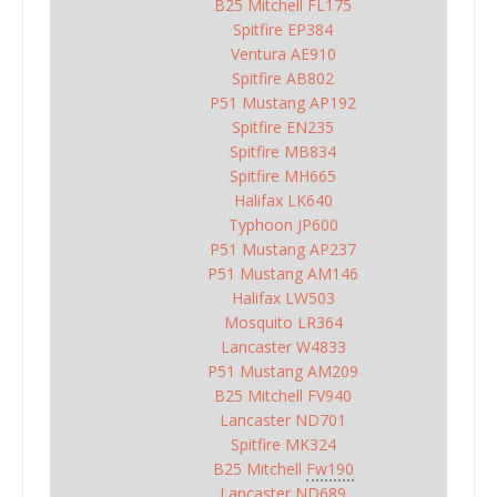
B25 Mitchell FL175
Spitfire EP384
Ventura AE910
Spitfire AB802
P51 Mustang AP192
Spitfire EN235
Spitfire MB834
Spitfire MH665
Halifax LK640
Typhoon JP600
P51 Mustang AP237
P51 Mustang AM146
Halifax LW503
Mosquito LR364
Lancaster W4833
P51 Mustang AM209
B25 Mitchell FV940
Lancaster ND701
Spitfire MK324
B25 Mitchell
Fw190
Lancaster ND689