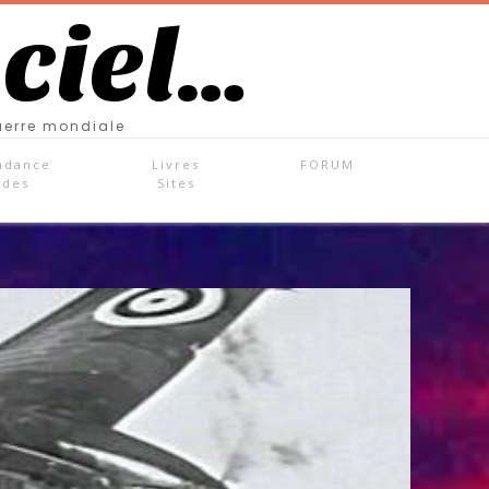
 ciel…
uerre mondiale
ndance
Livres
FORUM
ades
Sites