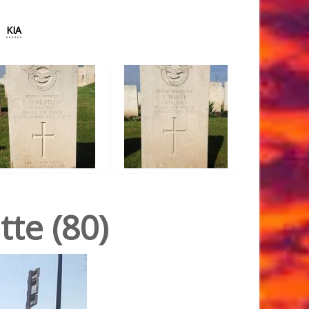
KIA
tte (80)