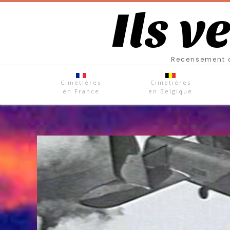
Ils v
Recensement d
Cimetières
Cimetières
en France
en Belgique