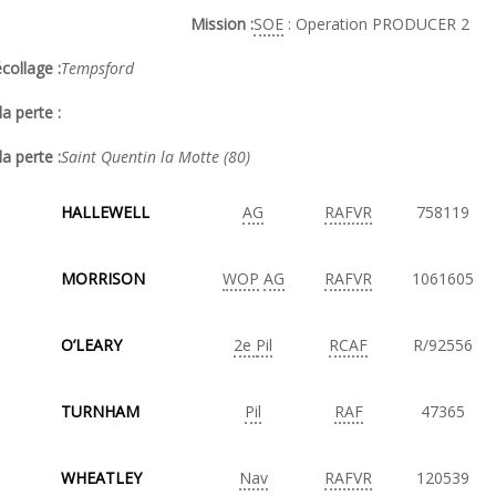
Mission :
SOE
: Operation PRODUCER 2
collage :
Tempsford
a perte :
la perte :
Saint Quentin la Motte (80)
HALLEWELL
AG
RAFVR
758119
MORRISON
WOP
AG
RAFVR
1061605
O’LEARY
2e
Pil
RCAF
R/92556
TURNHAM
Pil
RAF
47365
WHEATLEY
Nav
RAFVR
120539