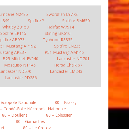
urricane N2485
Swordfish L9772
 BL849
Spitfire ?
Spitfire BM650
Whitley Z9159
Halifax W7914
Spitfire EP115
Stirling BK610
pitfire AB973
Typhoon R8835
51 Mustang AP192
Spitfire EN235
ustang AP237
P51 Mustang AM146
B25 Mitchell FV940
Lancaster ND701
Mosquito NT145
Horsa Chalk 67
Lancaster ND570
Lancaster LM243
Lancaster PD286
Nécropole Nationale
80 – Brassy
 – Condé-Folie Nécropole Nationale
80 – Doullens
80 – Éplessier
80 – Gamaches
urt
80 – Le Crotoy