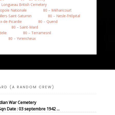
– Longueau British Cemetery
opole Nationale
80 – Méharicourt
llers-Saint-Saturnin
80 – Nesle-l’Hôpital
ix-de-Picardie
80 – Quend
80 – Saint-Mard
telie
80 – Terramesnil
80 – Yvrencheux
SARD (A RANDOM CREW)
dian War Cemetery
Sqn Date : 03 septembre 1942 …