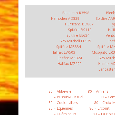
Blenheim R3598
Blen
Hampden AD839
Spitfire AA
Hurricane BD867
Ty
Spitfire BS112
Hal
Spitfire EE634
Vent
B25 Mitchell FL175
Spit
Spitfire MB834
Spitfire M
Halifax LW503
Mosquito LR
Spitfire MK324
B25 Mitch
Halifax MZ690
Halifax M
Lancaste
80 – Abbeville
80 – Amiens
80 – Bussus-Bussuel
80 – Ca
80 – Coulonvillers
80 – Croix-
80 – Équennes
80 – Ercourt
80 – Guémicourt
80 – La Boiss