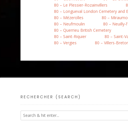
80 – Le Plessier-Rozainvillers
8
80 – Longueval London Cemetery and E
80 – Mézerolles
80 – Miraumo
80 – Neufmoulin
80 – Neuilly-l
80 – Querrieu British Cemetery
80 – Saint-Riquier
80 – Saint-
80 – Vergies
80 – Villers-Bret
RECHERCHER (SEARCH)