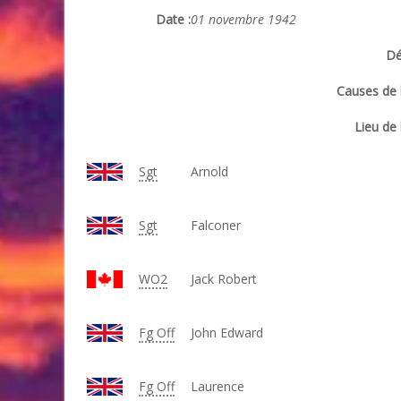
Date :
01 novembre 1942
Dé
Causes de l
Lieu de 
Sgt
Arnold
Sgt
Falconer
WO2
Jack Robert
Fg Off
John Edward
Fg Off
Laurence