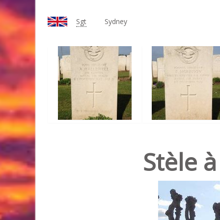
Sgt
Sydney
Stèle à