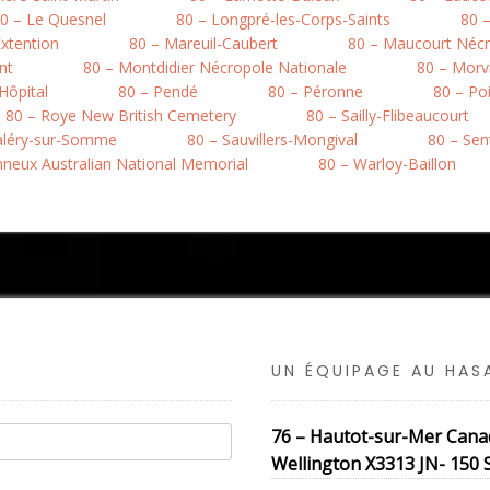
0 – Le Quesnel
80 – Longpré-les-Corps-Saints
80 
xtention
80 – Mareuil-Caubert
80 – Maucourt Nécr
nt
80 – Montdidier Nécropole Nationale
80 – Morvi
’Hôpital
80 – Pendé
80 – Péronne
80 – Po
80 – Roye New British Cemetery
80 – Sailly-Flibeaucourt
Valéry-sur-Somme
80 – Sauvillers-Mongival
80 – Sen
onneux Australian National Memorial
80 – Warloy-Baillon
UN ÉQUIPAGE AU HA
76 – Hautot-sur-Mer Cana
Wellington X3313 JN- 150 