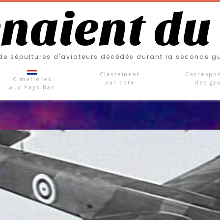
enaient du
e sépultures d'aviateurs décédés durant la seconde g
Classement
Correspo
Cimetières
par date
des gr
aux Pays-Bas