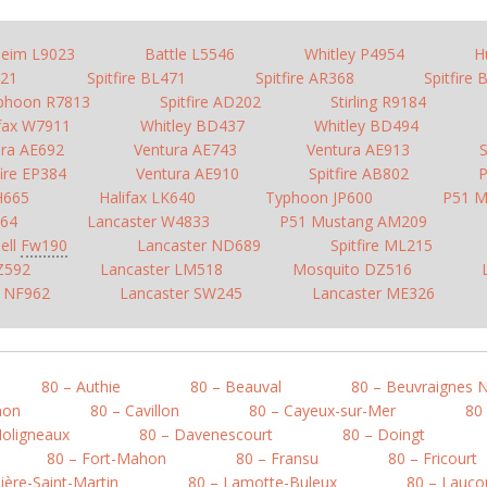
heim L9023
Battle L5546
Whitley P4954
H
921
Spitfire BL471
Spitfire AR368
Spitfire
phoon R7813
Spitfire AD202
Stirling R9184
ifax W7911
Whitley BD437
Whitley BD494
ura AE692
Ventura AE743
Ventura AE913
S
fire EP384
Ventura AE910
Spitfire AB802
P
H665
Halifax LK640
Typhoon JP600
P51 M
364
Lancaster W4833
P51 Mustang AM209
ell
Fw190
Lancaster ND689
Spitfire ML215
Z592
Lancaster LM518
Mosquito DZ516
r NF962
Lancaster SW245
Lancaster ME326
80 – Authie
80 – Beauval
80 – Beuvraignes 
mon
80 – Cavillon
80 – Cayeux-sur-Mer
80
Moligneaux
80 – Davenescourt
80 – Doingt
80 – Fort-Mahon
80 – Fransu
80 – Fricourt
ière-Saint-Martin
80 – Lamotte-Buleux
80 – Lauco