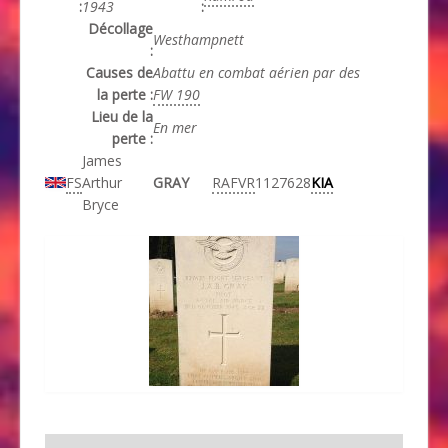
:
1943
:
Décollage
Westhampnett
:
Causes de
Abattu en combat aérien par des
la perte :
FW 190
Lieu de la
En mer
perte :
James
FS
Arthur
GRAY
RAFVR
1127628
KIA
Bryce