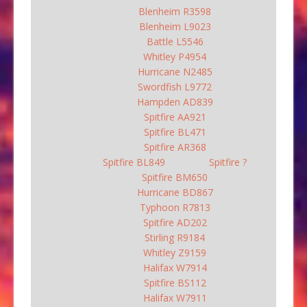
Blenheim R3598
Blenheim L9023
Battle L5546
Whitley P4954
Hurricane N2485
Swordfish L9772
Hampden AD839
Spitfire AA921
Spitfire BL471
Spitfire AR368
Spitfire BL849
Spitfire ?
Spitfire BM650
Hurricane BD867
Typhoon R7813
Spitfire AD202
Stirling R9184
Whitley Z9159
Halifax W7914
Spitfire BS112
Halifax W7911