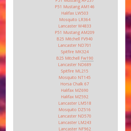
P51 Mustang AP237
P51 Mustang AM146
Halifax LW503
Mosquito LR364
Lancaster W4833
P51 Mustang AM209
B25 Mitchell FV940
Lancaster ND701
Spitfire MK324
B25 Mitchell
Fw190
Lancaster ND689
Spitfire ML215
Mosquito NT145
Horsa Chalk 67
Halifax MZ690
Halifax MZ592
Lancaster LM518
Mosquito DZ516
Lancaster ND570
Lancaster LM243
Lancaster NF962