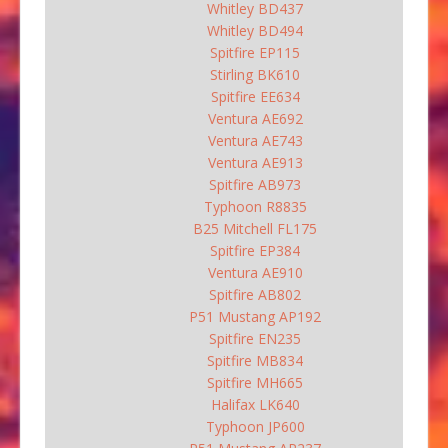
Whitley BD437
Whitley BD494
Spitfire EP115
Stirling BK610
Spitfire EE634
Ventura AE692
Ventura AE743
Ventura AE913
Spitfire AB973
Typhoon R8835
B25 Mitchell FL175
Spitfire EP384
Ventura AE910
Spitfire AB802
P51 Mustang AP192
Spitfire EN235
Spitfire MB834
Spitfire MH665
Halifax LK640
Typhoon JP600