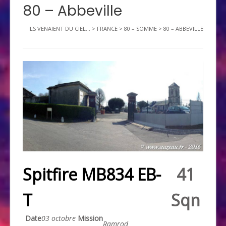
80 – Abbeville
ILS VENAIENT DU CIEL...
>
FRANCE
>
80 – SOMME
>
80 – ABBEVILLE
Spitfire MB834 EB-
41
T
Sqn
Date
03 octobre
Mission
Ramrod