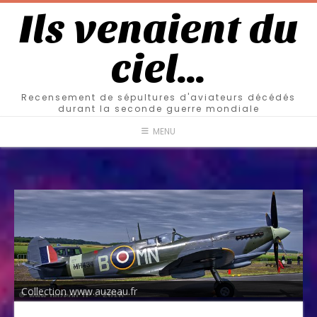
Ils venaient du
ciel…
Recensement de sépultures d'aviateurs décédés
durant la seconde guerre mondiale
MENU
Collection www.auzeau.fr