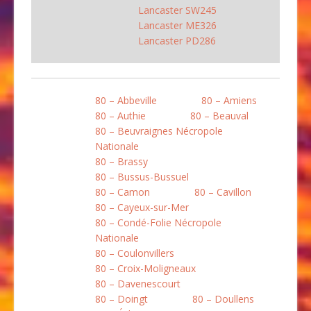
Lancaster SW245
Lancaster ME326
Lancaster PD286
80 – Abbeville
80 – Amiens
80 – Authie
80 – Beauval
80 – Beuvraignes Nécropole
Nationale
80 – Brassy
80 – Bussus-Bussuel
80 – Camon
80 – Cavillon
80 – Cayeux-sur-Mer
80 – Condé-Folie Nécropole
Nationale
80 – Coulonvillers
80 – Croix-Moligneaux
80 – Davenescourt
80 – Doingt
80 – Doullens