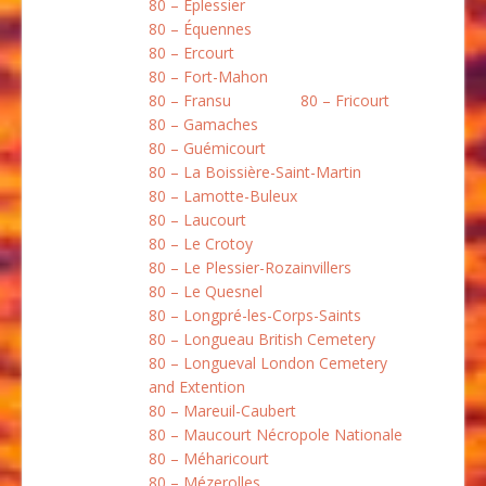
80 – Éplessier
80 – Équennes
80 – Ercourt
80 – Fort-Mahon
80 – Fransu
80 – Fricourt
80 – Gamaches
80 – Guémicourt
80 – La Boissière-Saint-Martin
80 – Lamotte-Buleux
80 – Laucourt
80 – Le Crotoy
80 – Le Plessier-Rozainvillers
80 – Le Quesnel
80 – Longpré-les-Corps-Saints
80 – Longueau British Cemetery
80 – Longueval London Cemetery
and Extention
80 – Mareuil-Caubert
80 – Maucourt Nécropole Nationale
80 – Méharicourt
80 – Mézerolles