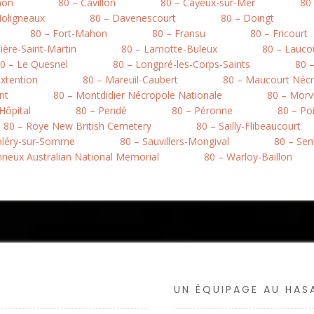
mon
80 – Cavillon
80 – Cayeux-sur-Mer
80
Moligneaux
80 – Davenescourt
80 – Doingt
80 – Fort-Mahon
80 – Fransu
80 – Fricourt
ière-Saint-Martin
80 – Lamotte-Buleux
80 – Lauco
0 – Le Quesnel
80 – Longpré-les-Corps-Saints
80 
xtention
80 – Mareuil-Caubert
80 – Maucourt Nécr
nt
80 – Montdidier Nécropole Nationale
80 – Morvi
’Hôpital
80 – Pendé
80 – Péronne
80 – Po
80 – Roye New British Cemetery
80 – Sailly-Flibeaucourt
Valéry-sur-Somme
80 – Sauvillers-Mongival
80 – Sen
onneux Australian National Memorial
80 – Warloy-Baillon
UN ÉQUIPAGE AU HA