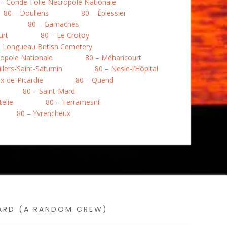
 – Condé-Folie Nécropole Nationale
80 – Doullens
80 – Éplessier
80 – Gamaches
urt
80 – Le Crotoy
– Longueau British Cemetery
opole Nationale
80 – Méharicourt
llers-Saint-Saturnin
80 – Nesle-l’Hôpital
ix-de-Picardie
80 – Quend
80 – Saint-Mard
telie
80 – Terramesnil
80 – Yvrencheux
SARD (A RANDOM CREW)