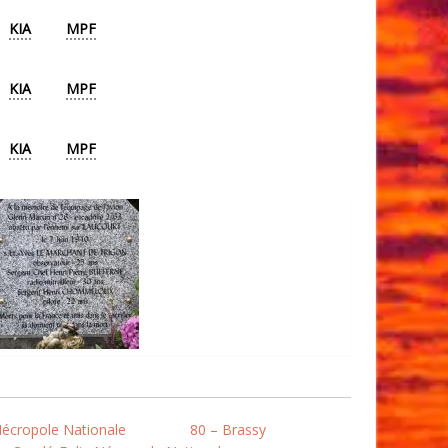
KIA
MPF
KIA
MPF
KIA
MPF
Nécropole Nationale
80 – Brassy