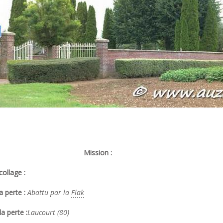
Mission :
ollage :
a perte :
Abattu par la
Flak
la perte :
Laucourt (80)