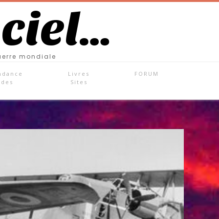
 ciel…
uerre mondiale
ndance
Livres
FORUM
ades
Sites