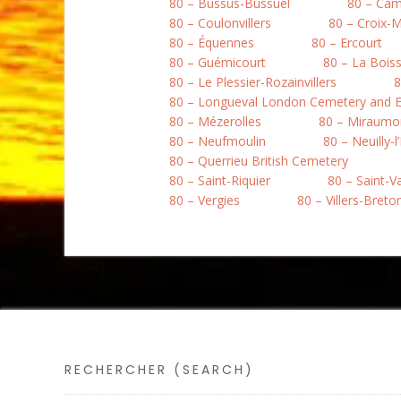
80 – Bussus-Bussuel
80 – Ca
80 – Coulonvillers
80 – Croix-
80 – Équennes
80 – Ercourt
80 – Guémicourt
80 – La Boiss
80 – Le Plessier-Rozainvillers
8
80 – Longueval London Cemetery and E
80 – Mézerolles
80 – Miraumo
80 – Neufmoulin
80 – Neuilly-l
80 – Querrieu British Cemetery
80 – Saint-Riquier
80 – Saint-
80 – Vergies
80 – Villers-Bret
RECHERCHER (SEARCH)