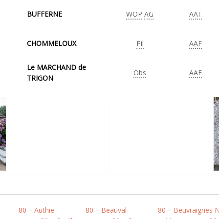
BUFFERNE
WOP
AG
AAF
CHOMMELOUX
Pil
AAF
Le MARCHAND de
Obs
AAF
TRIGON
80 – Authie
80 – Beauval
80 – Beuvraignes 