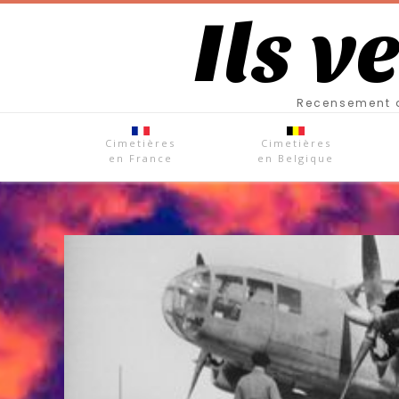
Ils v
Recensement d
Cimetières
Cimetières
en France
en Belgique