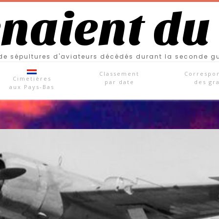
enaient du
e sépultures d'aviateurs décédés durant la seconde g
Classement
Correspo
Cimetières
par date
des gr
aux Pays-Bas