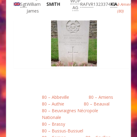
WOP
Sgt
William
SMITH
RAFVR
1323374
KIA
à Amiens
AG
James
(80)
80 – Abbeville
80 – Amiens
80 – Authie
80 – Beauval
80 – Beuvraignes Nécropole
Nationale
80 – Brassy
80 – Bussus-Bussuel