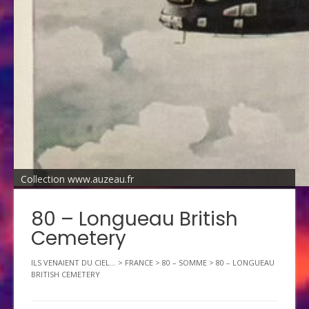
Collection www.auzeau.fr
80 – Longueau British
Cemetery
ILS VENAIENT DU CIEL...
>
FRANCE
>
80 – SOMME
>
80 – LONGUEAU
BRITISH CEMETERY