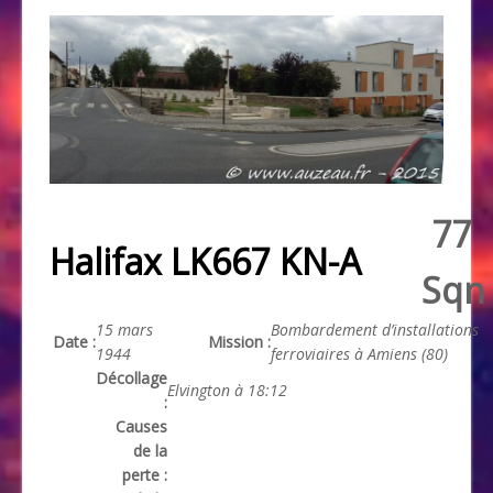
77
Halifax LK667 KN-A
Sqn
15 mars
Bombardement d’installations
Date :
Mission :
1944
ferroviaires à Amiens (80)
Décollage
Elvington à 18:12
:
Causes
de la
perte :