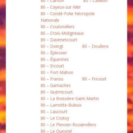
80 – Camon
80 – Cavillon
80 – Cayeux-sur-Mer
80 – Condé-Folie Nécropole
Nationale
80 – Coulonvillers
80 – Croix-Moligneaux
80 – Davenescourt
80 – Doingt
80 – Doullens
80 – Éplessier
80 – Équennes
80 – Ercourt
80 – Fort-Mahon
80 – Fransu
80 – Fricourt
80 – Gamaches
80 – Guémicourt
80 – La Boissière-Saint-Martin
80 – Lamotte-Buleux
80 – Laucourt
80 – Le Crotoy
80 – Le Plessier-Rozainvillers
80 – Le Quesnel