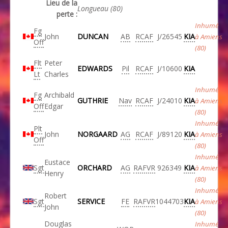
Lieu de la
Longueau (80)
perte :
Inhumé
Fg
John
DUNCAN
AB
RCAF
J/26545
KIA
à Amiens
Off
(80)
Flt
Peter
EDWARDS
Pil
RCAF
J/10600
KIA
Lt
Charles
Inhumé
Fg
Archibald
GUTHRIE
Nav
RCAF
J/24010
KIA
à Amiens
Off
Edgar
(80)
Inhumé
Plt
John
NORGAARD
AG
RCAF
J/89120
KIA
à Amiens
Off
(80)
Inhumé
Eustace
Sgt
ORCHARD
AG
RAFVR
926349
KIA
à Amiens
Henry
(80)
Inhumé
Robert
Sgt
SERVICE
FE
RAFVR
1044703
KIA
à Amiens
John
(80)
Douglas
Inhumé