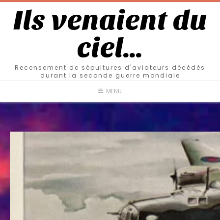
Ils venaient du
ciel…
Recensement de sépultures d'aviateurs décédés
durant la seconde guerre mondiale
MENU