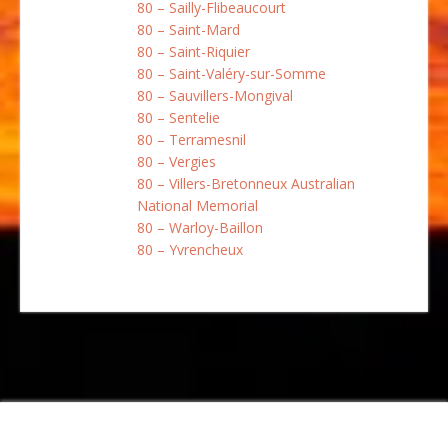
80 – Sailly-Flibeaucourt
80 – Saint-Mard
80 – Saint-Riquier
80 – Saint-Valéry-sur-Somme
80 – Sauvillers-Mongival
80 – Sentelie
80 – Terramesnil
80 – Vergies
80 – Villers-Bretonneux Australian
National Memorial
80 – Warloy-Baillon
80 – Yvrencheux