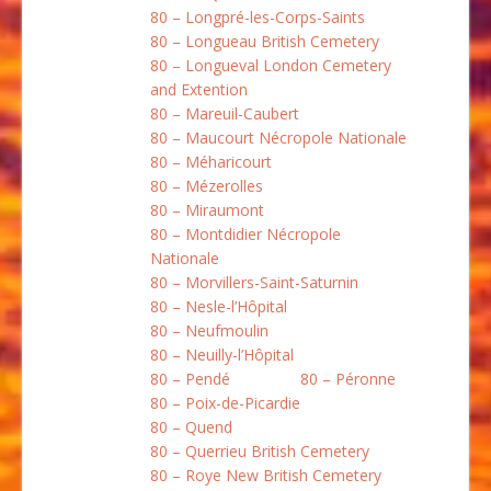
80 – Longpré-les-Corps-Saints
80 – Longueau British Cemetery
80 – Longueval London Cemetery
and Extention
80 – Mareuil-Caubert
80 – Maucourt Nécropole Nationale
80 – Méharicourt
80 – Mézerolles
80 – Miraumont
80 – Montdidier Nécropole
Nationale
80 – Morvillers-Saint-Saturnin
80 – Nesle-l’Hôpital
80 – Neufmoulin
80 – Neuilly-l’Hôpital
80 – Pendé
80 – Péronne
80 – Poix-de-Picardie
80 – Quend
80 – Querrieu British Cemetery
80 – Roye New British Cemetery