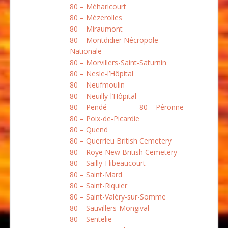
80 – Méharicourt
80 – Mézerolles
80 – Miraumont
80 – Montdidier Nécropole
Nationale
80 – Morvillers-Saint-Saturnin
80 – Nesle-l’Hôpital
80 – Neufmoulin
80 – Neuilly-l’Hôpital
80 – Pendé
80 – Péronne
80 – Poix-de-Picardie
80 – Quend
80 – Querrieu British Cemetery
80 – Roye New British Cemetery
80 – Sailly-Flibeaucourt
80 – Saint-Mard
80 – Saint-Riquier
80 – Saint-Valéry-sur-Somme
80 – Sauvillers-Mongival
80 – Sentelie