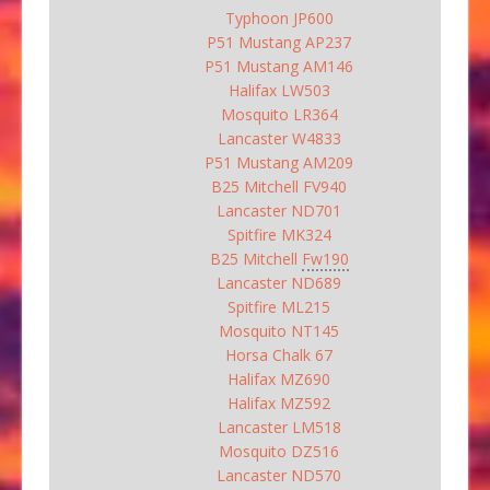
Typhoon JP600
P51 Mustang AP237
P51 Mustang AM146
Halifax LW503
Mosquito LR364
Lancaster W4833
P51 Mustang AM209
B25 Mitchell FV940
Lancaster ND701
Spitfire MK324
B25 Mitchell
Fw190
Lancaster ND689
Spitfire ML215
Mosquito NT145
Horsa Chalk 67
Halifax MZ690
Halifax MZ592
Lancaster LM518
Mosquito DZ516
Lancaster ND570