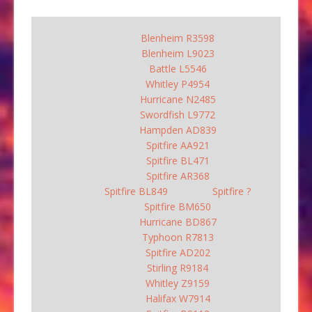
Blenheim R3598
Blenheim L9023
Battle L5546
Whitley P4954
Hurricane N2485
Swordfish L9772
Hampden AD839
Spitfire AA921
Spitfire BL471
Spitfire AR368
Spitfire BL849
Spitfire ?
Spitfire BM650
Hurricane BD867
Typhoon R7813
Spitfire AD202
Stirling R9184
Whitley Z9159
Halifax W7914