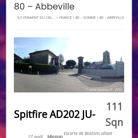
80 – Abbeville
ILS VENAIENT DU CIEL...
>
FRANCE
>
80 – SOMME
>
80 – ABBEVILLE
111
Spitfire AD202 JU-
Sqn
Escorte de Bostons allant
27 août
Mission