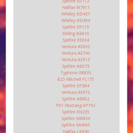
Spitfire BS112
Halifax W7911
Whitley BD437
Whitley BD494
Spitfire EP115
Stirling BK610
Spitfire EE634
Ventura AE692
Ventura AE743
Ventura AE913
Spitfire AB973
Typhoon R8835
B25 Mitchell FL175
Spitfire EP384
Ventura AE910
Spitfire AB802
P51 Mustang AP192
Spitfire EN235
Spitfire MB834
Spitfire MH665
Halifax LK640