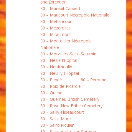
and Extention
80 – Mareuil-Caubert
80 – Maucourt Nécropole Nationale
80 – Méharicourt
80 – Mézerolles
80 – Miraumont
80 – Montdidier Nécropole
Nationale
80 – Morvillers-Saint-Saturnin
80 – Nesle-l’Hôpital
80 – Neufmoulin
80 – Neuilly-l’Hôpital
80 – Pendé
80 – Péronne
80 – Poix-de-Picardie
80 – Quend
80 – Querrieu British Cemetery
80 – Roye New British Cemetery
80 – Sailly-Flibeaucourt
80 – Saint-Mard
80 – Saint-Riquier
80 – Saint-Valéry-sur-Somme