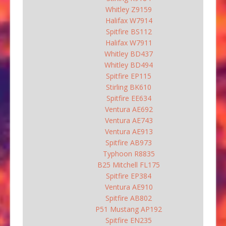
Whitley Z9159
Halifax W7914
Spitfire BS112
Halifax W7911
Whitley BD437
Whitley BD494
Spitfire EP115
Stirling BK610
Spitfire EE634
Ventura AE692
Ventura AE743
Ventura AE913
Spitfire AB973
Typhoon R8835
B25 Mitchell FL175
Spitfire EP384
Ventura AE910
Spitfire AB802
P51 Mustang AP192
Spitfire EN235