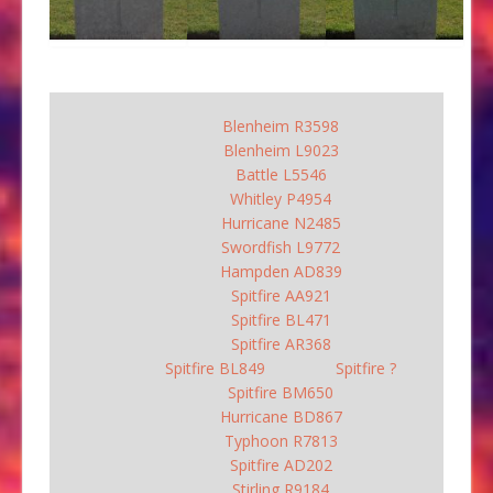
Blenheim R3598
Blenheim L9023
Battle L5546
Whitley P4954
Hurricane N2485
Swordfish L9772
Hampden AD839
Spitfire AA921
Spitfire BL471
Spitfire AR368
Spitfire BL849
Spitfire ?
Spitfire BM650
Hurricane BD867
Typhoon R7813
Spitfire AD202
Stirling R9184