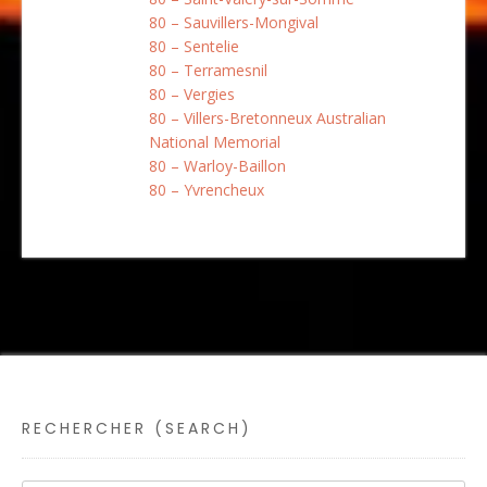
80 – Sauvillers-Mongival
80 – Sentelie
80 – Terramesnil
80 – Vergies
80 – Villers-Bretonneux Australian
National Memorial
80 – Warloy-Baillon
80 – Yvrencheux
RECHERCHER (SEARCH)