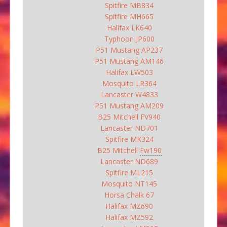
Spitfire MB834
Spitfire MH665
Halifax LK640
Typhoon JP600
P51 Mustang AP237
P51 Mustang AM146
Halifax LW503
Mosquito LR364
Lancaster W4833
P51 Mustang AM209
B25 Mitchell FV940
Lancaster ND701
Spitfire MK324
B25 Mitchell
Fw190
Lancaster ND689
Spitfire ML215
Mosquito NT145
Horsa Chalk 67
Halifax MZ690
Halifax MZ592