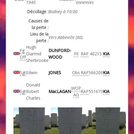
1940
ennemies
Décollage :
Bodney à 10:00
Causes de
la perte :
Lieu de la
Vers Abbeville (80)
perte :
Hugh
Fg
DUNFORD-
Diarmid
Pil
RAF
40215
KIA
Off
WOOD
Sherbrooke
Sgt
Edwin
JONES
Obs
RAF
566209
KIA
Donald
WOP
Sgt
Robert
MacLAGAN
RAF
551673
KIA
AG
Charles