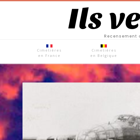
Ils v
Recensement d
Cimetières
Cimetières
en France
en Belgique