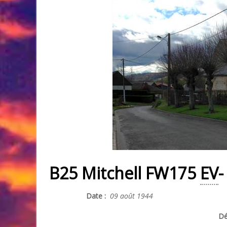
B25 Mitchell FW175
EV
-
Date :
09 août 1944
Dé