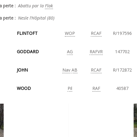
a perte :
Abattu par la
Flak
a perte :
Nesle l’Hôpital (80)
FLINTOFT
WOP
RCAF
R/197596
GODDARD
AG
RAFVR
147702
JOHN
Nav
AB
RCAF
R/172872
WOOD
Pil
RAF
40587