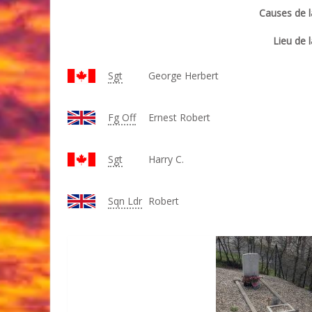
Causes de l
Lieu de l
Sgt
George Herbert
Fg Off
Ernest Robert
Sgt
Harry C.
Sqn Ldr
Robert