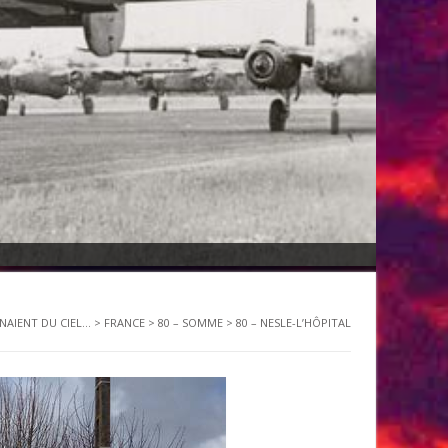
ENAIENT DU CIEL...
>
FRANCE
>
80 – SOMME
>
80 – NESLE-L’HÔPITAL