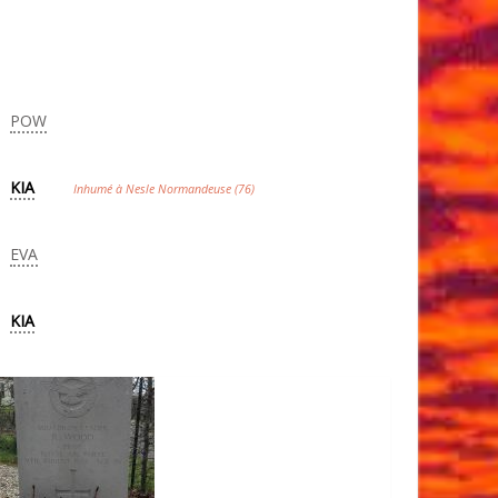
POW
KIA
Inhumé à Nesle Normandeuse (76)
EVA
KIA