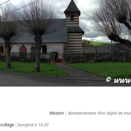
Mission :
Bombardement d’un dépôt de munit
collage :
Dunsfold à 10:20