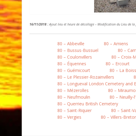
16/11/2018 :
Ajout lieu et heure de décollage – Modification du Lieu de l
80 – Abbeville
80 – Amiens
80 – Bussus-Bussuel
80 – Ca
80 – Coulonvillers
80 – Croix-
80 – Équennes
80 – Ercourt
80 – Guémicourt
80 – La Boiss
80 – Le Plessier-Rozainvillers
8
80 – Longueval London Cemetery and E
80 – Mézerolles
80 – Miraumo
80 – Neufmoulin
80 – Neuilly-l
80 – Querrieu British Cemetery
80 – Saint-Riquier
80 – Saint-
80 – Vergies
80 – Villers-Bret