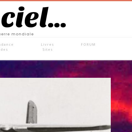
 ciel…
uerre mondiale
ndance
Livres
FORUM
ades
Sites