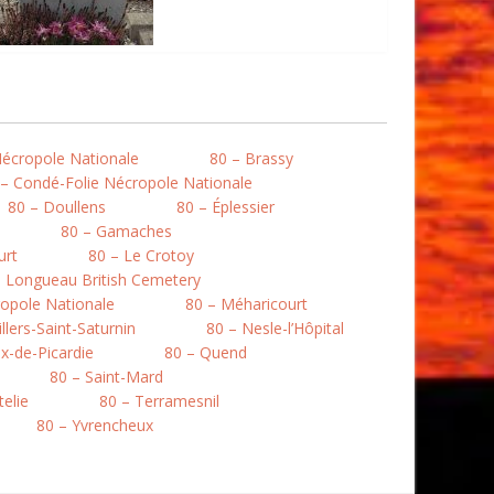
Nécropole Nationale
80 – Brassy
 – Condé-Folie Nécropole Nationale
80 – Doullens
80 – Éplessier
80 – Gamaches
urt
80 – Le Crotoy
– Longueau British Cemetery
opole Nationale
80 – Méharicourt
llers-Saint-Saturnin
80 – Nesle-l’Hôpital
ix-de-Picardie
80 – Quend
80 – Saint-Mard
telie
80 – Terramesnil
80 – Yvrencheux