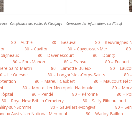
a perte – Complément des postes de l’équipage – Correction des informations sur Flintoft
80 – Authie
80 – Beauval
80 – Beuvraignes 
mon
80 – Cavillon
80 – Cayeux-sur-Mer
80
Moligneaux
80 – Davenescourt
80 – Doingt
80 – Fort-Mahon
80 – Fransu
80 – Fricourt
ière-Saint-Martin
80 – Lamotte-Buleux
80 – Lauco
0 – Le Quesnel
80 – Longpré-les-Corps-Saints
80 
xtention
80 – Mareuil-Caubert
80 – Maucourt Nécr
nt
80 – Montdidier Nécropole Nationale
80 – Morvi
’Hôpital
80 – Pendé
80 – Péronne
80 – Po
80 – Roye New British Cemetery
80 – Sailly-Flibeaucourt
Valéry-sur-Somme
80 – Sauvillers-Mongival
80 – Sen
onneux Australian National Memorial
80 – Warloy-Baillon