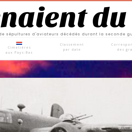
enaient du
e sépultures d'aviateurs décédés durant la seconde g
Classement
Correspo
Cimetières
par date
des gr
aux Pays-Bas