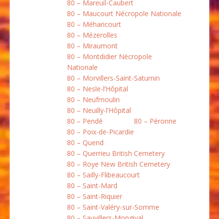
80 – Mareuil-Caubert
80 – Maucourt Nécropole Nationale
80 – Méharicourt
80 – Mézerolles
80 – Miraumont
80 – Montdidier Nécropole
Nationale
80 – Morvillers-Saint-Saturnin
80 – Nesle-l’Hôpital
80 – Neufmoulin
80 – Neuilly-l’Hôpital
80 – Pendé
80 – Péronne
80 – Poix-de-Picardie
80 – Quend
80 – Querrieu British Cemetery
80 – Roye New British Cemetery
80 – Sailly-Flibeaucourt
80 – Saint-Mard
80 – Saint-Riquier
80 – Saint-Valéry-sur-Somme
80 – Sauvillers-Mongival