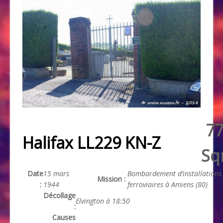
7
Halifax LL229 KN-Z
Sq
Date
15 mars
Bombardement d’installations
Mission :
:
1944
ferroviaires à Amiens (80)
Décollage
Elvington à 18:50
:
Causes