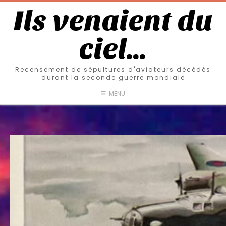
Ils venaient du
ciel…
Recensement de sépultures d'aviateurs décédés
durant la seconde guerre mondiale
MENU