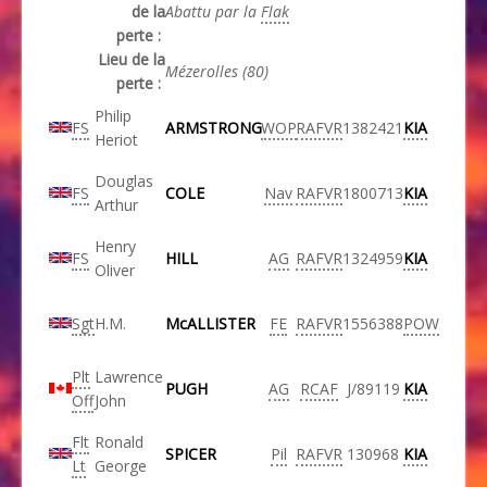
de la
Abattu par la
Flak
perte :
Lieu de la
Mézerolles (80)
perte :
Philip
FS
ARMSTRONG
WOP
RAFVR
1382421
KIA
Heriot
Douglas
FS
COLE
Nav
RAFVR
1800713
KIA
Arthur
Henry
FS
HILL
AG
RAFVR
1324959
KIA
Oliver
Sgt
H.M.
McALLISTER
FE
RAFVR
1556388
POW
Plt
Lawrence
PUGH
AG
RCAF
J/89119
KIA
Off
John
Flt
Ronald
SPICER
Pil
RAFVR
130968
KIA
Lt
George