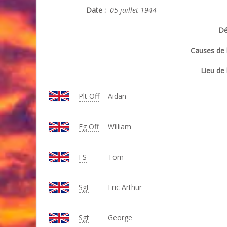
Date :
05 juillet 1944
Dé
Causes de l
Lieu de 
Plt Off
Aidan
Fg Off
William
FS
Tom
Sgt
Eric Arthur
Sgt
George