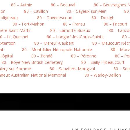
80 – Authie
80 – Beauval
80 – Beuvraignes 
mon
80 – Cavillon
80 – Cayeux-sur-Mer
80
Moligneaux
80 – Davenescourt
80 – Doingt
80 – Fort-Mahon
80 – Fransu
80 – Fricourt
ière-Saint-Martin
80 – Lamotte-Buleux
80 – Lauco
0 – Le Quesnel
80 – Longpré-les-Corps-Saints
80 
xtention
80 – Mareuil-Caubert
80 – Maucourt Nécr
nt
80 – Montdidier Nécropole Nationale
80 – Morvi
’Hôpital
80 – Pendé
80 – Péronne
80 – Po
80 – Roye New British Cemetery
80 – Sailly-Flibeaucourt
Valéry-sur-Somme
80 – Sauvillers-Mongival
80 – Sen
onneux Australian National Memorial
80 – Warloy-Baillon