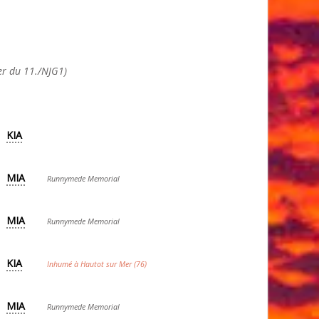
r du 11./NJG1)
KIA
MIA
Runnymede Memorial
MIA
Runnymede Memorial
KIA
Inhumé à Hautot sur Mer (76)
MIA
Runnymede Memorial