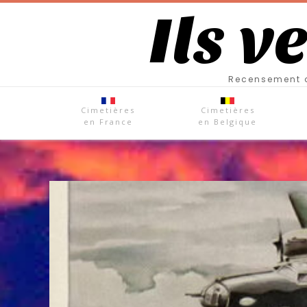
Ils v
Recensement d
Cimetières
Cimetières
en France
en Belgique