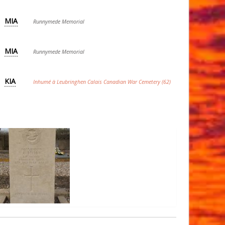
MIA
Runnymede Memorial
MIA
Runnymede Memorial
KIA
Inhumé à Leubringhen Calais Canadian War Cemetery (62)