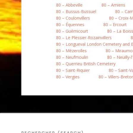
80 – Abbeville
80 – Amiens
80 – Bussus-Bussuel
80 – Ca
80 – Coulonvillers
80 – Croix-
80 – Équennes
80 – Ercourt
80 – Guémicourt
80 – La Boiss
80 – Le Plessier-Rozainvillers
8
80 – Longueval London Cemetery and E
80 – Mézerolles
80 – Miraumo
80 – Neufmoulin
80 – Neuilly-l
80 – Querrieu British Cemetery
80 – Saint-Riquier
80 – Saint-
80 – Vergies
80 – Villers-Bret