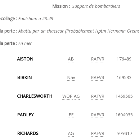
Mission :
Support de bombardiers
collage :
Foulsham à 23:49
a perte :
Abattu par un chasseur (Probablement Hptm Hermann Greine
la perte :
En mer
AISTON
AB
RAFVR
176489
BIRKIN
Nav
RAFVR
169533
CHARLESWORTH
WOP
AG
RAFVR
1459565
PADLEY
FE
RAFVR
1604035
RICHARDS
AG
RAFVR
979317