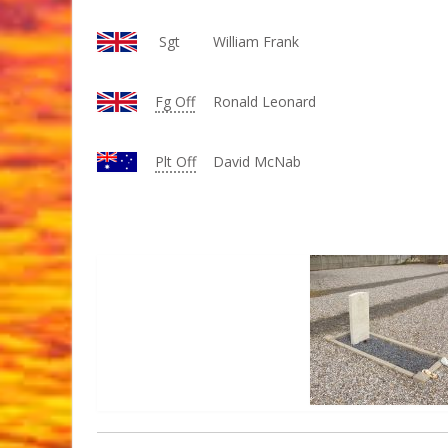
Sgt
William Frank
Fg Off
Ronald Leonard
Plt Off
David McNab