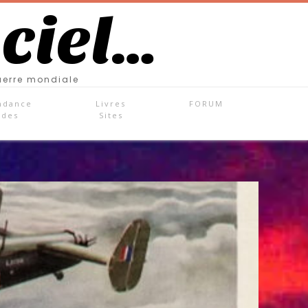
 ciel…
uerre mondiale
ndance
Livres
FORUM
ades
Sites