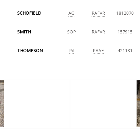
SCHOFIELD
AG
RAFVR
1812070
SMITH
SOP
RAFVR
157915
THOMPSON
Pil
RAAF
421181