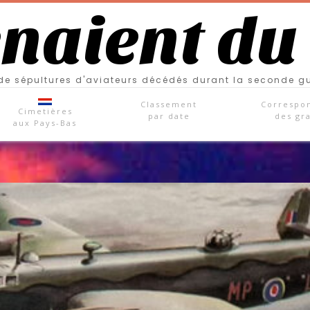
enaient du
e sépultures d'aviateurs décédés durant la seconde g
Classement
Correspo
Cimetières
par date
des gr
aux Pays-Bas