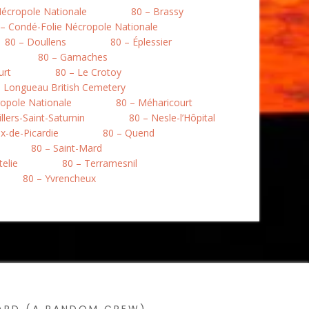
Nécropole Nationale
80 – Brassy
 – Condé-Folie Nécropole Nationale
80 – Doullens
80 – Éplessier
80 – Gamaches
urt
80 – Le Crotoy
– Longueau British Cemetery
opole Nationale
80 – Méharicourt
llers-Saint-Saturnin
80 – Nesle-l’Hôpital
ix-de-Picardie
80 – Quend
80 – Saint-Mard
telie
80 – Terramesnil
80 – Yvrencheux