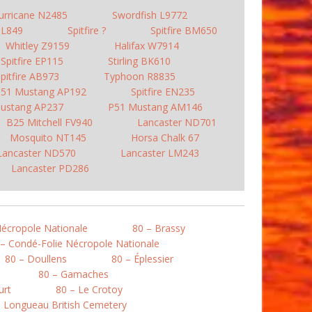
urricane N2485
Swordfish L9772
 BL849
Spitfire ?
Spitfire BM650
Whitley Z9159
Halifax W7914
Spitfire EP115
Stirling BK610
pitfire AB973
Typhoon R8835
51 Mustang AP192
Spitfire EN235
ustang AP237
P51 Mustang AM146
B25 Mitchell FV940
Lancaster ND701
Mosquito NT145
Horsa Chalk 67
Lancaster ND570
Lancaster LM243
Lancaster PD286
Nécropole Nationale
80 – Brassy
 – Condé-Folie Nécropole Nationale
80 – Doullens
80 – Éplessier
80 – Gamaches
urt
80 – Le Crotoy
– Longueau British Cemetery