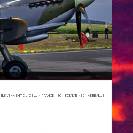
ILS VENAIENT DU CIEL...
>
FRANCE
>
80 – SOMME
>
80 – ABBEVILLE