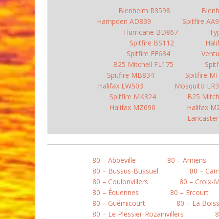
Blenheim R3598
Blen
Hampden AD839
Spitfire AA
Hurricane BD867
Ty
Spitfire BS112
Hal
Spitfire EE634
Vent
B25 Mitchell FL175
Spit
Spitfire MB834
Spitfire M
Halifax LW503
Mosquito LR
Spitfire MK324
B25 Mitch
Halifax MZ690
Halifax M
Lancaste
80 – Abbeville
80 – Amiens
80 – Bussus-Bussuel
80 – Ca
80 – Coulonvillers
80 – Croix-
80 – Équennes
80 – Ercourt
80 – Guémicourt
80 – La Boiss
80 – Le Plessier-Rozainvillers
8