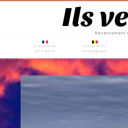
Ils v
Recensement d
Cimetières
Cimetières
en France
en Belgique