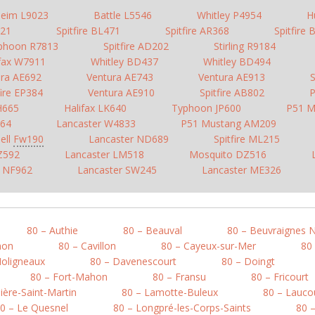
heim L9023
Battle L5546
Whitley P4954
H
921
Spitfire BL471
Spitfire AR368
Spitfire
phoon R7813
Spitfire AD202
Stirling R9184
ifax W7911
Whitley BD437
Whitley BD494
ura AE692
Ventura AE743
Ventura AE913
S
fire EP384
Ventura AE910
Spitfire AB802
P
H665
Halifax LK640
Typhoon JP600
P51 M
364
Lancaster W4833
P51 Mustang AM209
ell
Fw190
Lancaster ND689
Spitfire ML215
Z592
Lancaster LM518
Mosquito DZ516
r NF962
Lancaster SW245
Lancaster ME326
80 – Authie
80 – Beauval
80 – Beuvraignes 
mon
80 – Cavillon
80 – Cayeux-sur-Mer
80
Moligneaux
80 – Davenescourt
80 – Doingt
80 – Fort-Mahon
80 – Fransu
80 – Fricourt
ière-Saint-Martin
80 – Lamotte-Buleux
80 – Lauco
0 – Le Quesnel
80 – Longpré-les-Corps-Saints
80 