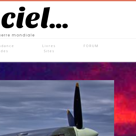
 ciel…
uerre mondiale
ndance
Livres
FORUM
ades
Sites