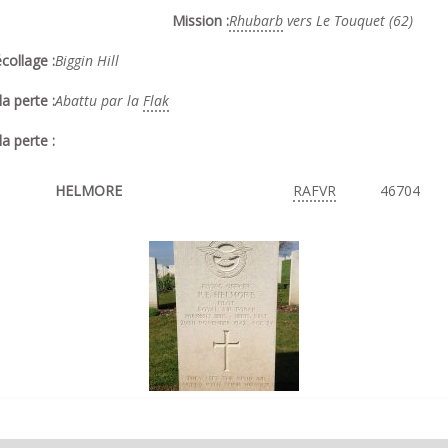
Mission :
Rhubarb
vers Le Touquet (62)
collage :
Biggin Hill
a perte :
Abattu par la
Flak
la perte :
HELMORE
RAFVR
46704