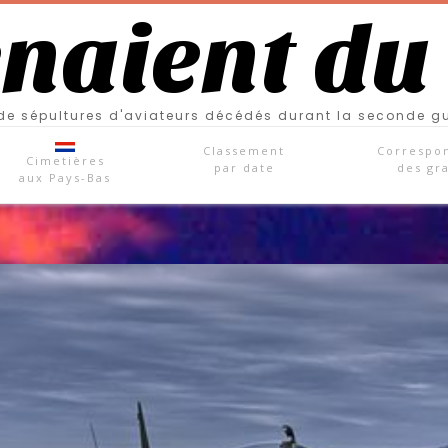
enaient du
e sépultures d'aviateurs décédés durant la seconde g
Classement
Correspo
Cimetières
par date
des gr
aux Pays-Bas