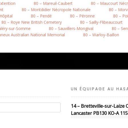
xtention
80 – Mareuil-Caubert
80 – Maucourt Nécr
nt
80 – Montdidier Nécropole Nationale
80 – Morvi
’Hôpital
80 – Pendé
80 – Péronne
80 – Po
80 – Roye New British Cemetery
80 – Sailly-Flibeaucourt
Valéry-sur-Somme
80 – Sauvillers-Mongival
80 – Sen
onneux Australian National Memorial
80 – Warloy-Baillon
UN ÉQUIPAGE AU HA
14 – Bretteville-sur-Laiz
Lancaster PB130 KO-A 115 S