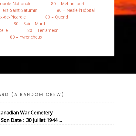
opole Nationale
80 – Méharicourt
llers-Saint-Saturnin
80 – Nesle-l’Hôpital
ix-de-Picardie
80 – Quend
80 – Saint-Mard
telie
80 – Terramesnil
80 – Yvrencheux
SARD (A RANDOM CREW)
e Canadian War Cemetery
qn Date : 30 juillet 1944 …