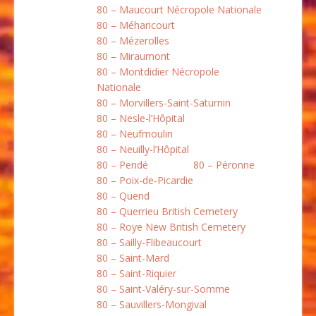
80 – Maucourt Nécropole Nationale
80 – Méharicourt
80 – Mézerolles
80 – Miraumont
80 – Montdidier Nécropole
Nationale
80 – Morvillers-Saint-Saturnin
80 – Nesle-l’Hôpital
80 – Neufmoulin
80 – Neuilly-l’Hôpital
80 – Pendé
80 – Péronne
80 – Poix-de-Picardie
80 – Quend
80 – Querrieu British Cemetery
80 – Roye New British Cemetery
80 – Sailly-Flibeaucourt
80 – Saint-Mard
80 – Saint-Riquier
80 – Saint-Valéry-sur-Somme
80 – Sauvillers-Mongival