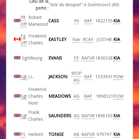
Lieu de la
“Sole du Bosquet” à Guémicourt (80)
perte :
Plt
Robert
CASS
Pil
RAF
1822155
KIA
Off
Marwood
Fg
Frederick
EASTLEY
Nav
RCAF
J/25548
KIA
Off
Charles
Sgt
Meurig
EVANS
FE
RAFVR
1836528
KIA
WOP
Sgt
J.L.
JACKSON
RAF
1533931
POW
AG
Frederick
Sgt
Charles
MEADOWS
AG
RAF
1896521
POW
Noel
Frank
Sgt
SAUNDERS
AG
RAFVR
1896165
KIA
Charles
FS
Herbert
TONGE
AB
RAFVR
979747
KIA