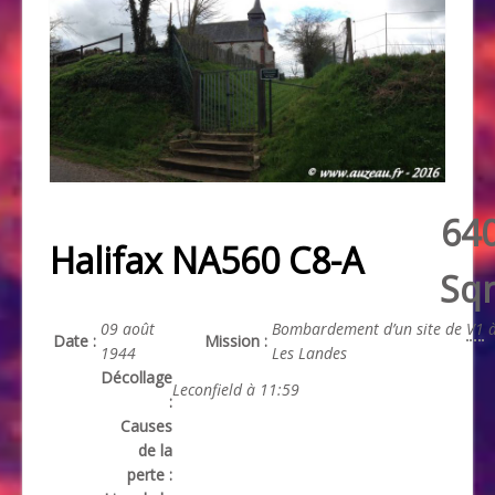
64
Halifax NA560 C8-A
Sq
09 août
Bombardement d’un site de
V1
Date :
Mission :
1944
Les Landes
Décollage
Leconfield à 11:59
:
Causes
de la
perte :