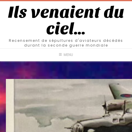
Ils venaient du
ciel…
Recensement de sépultures d'aviateurs décédés
durant la seconde guerre mondiale
MENU