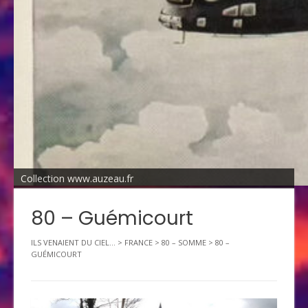
Collection www.auzeau.fr
80 – Guémicourt
ILS VENAIENT DU CIEL...
>
FRANCE
>
80 – SOMME
>
80 –
GUÉMICOURT