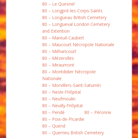
80 – Le Quesnel
80 – Longpré-les-Corps-Saints
80 – Longueau British Cemetery
80 – Longueval London Cemetery
and Extention
80 – Mareuil-Caubert
80 – Maucourt Nécropole Nationale
80 – Méharicourt
80 – Mézerolles
80 – Miraumont
80 – Montdidier Nécropole
Nationale
80 – Morvillers-Saint-Saturnin
80 – Nesle-l’Hôpital
80 – Neufmoulin
80 – Neuilly-l’Hôpital
80 – Pendé
80 – Péronne
80 – Poix-de-Picardie
80 – Quend
80 – Querrieu British Cemetery