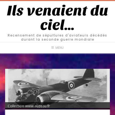
Ils venaient du
ciel…
Recensement de sépultures d'aviateurs décédés
durant la seconde guerre mondiale
MENU
Collection www.auzeau.fr