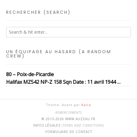
RECHERCHER (SEARCH)
UN ÉQUIPAGE AU HASARD (A RANDOM
CREW)
80 – Poix-de-Picardie
Halifax MZ542 NP-Z 158 Sqn Date : 11 avril 1944 …
Theme: Avant par
Kaira
REMERCIEMENTS
© 2013-2026 WWW.AUZEAU.FR
INFOS LÉGALES
(TERMS AND CONDITIONS)
FORMULAIRE DE CONTACT