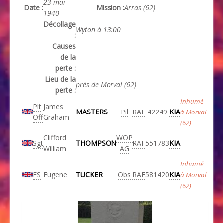
23 mai
Date :
Mission :
Arras (62)
1940
Décollage
Wyton à 13:00
:
Causes
de la
perte :
Lieu de la
près de Morval (62)
perte :
Inhumé
Plt
James
MASTERS
Pil
RAF
42249
KIA
à Morval
Off
Graham
(62)
Clifford
WOP
Sgt
THOMPSON
RAF
551783
KIA
William
AG
Inhumé
FS
Eugene
TUCKER
Obs
RAF
581420
KIA
à Morval
(62)