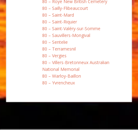
80 – Roye New British Cemetery
80 – Sailly-Flibeaucourt
80 – Saint-Mard
80 – Saint-Riquier
80 – Saint-Valéry-sur-Somme
80 – Sauvillers-Mongival
80 – Sentelie
80 – Terramesnil
80 – Vergies
80 – Villers-Bretonneux Australian
National Memorial
80 – Warloy-Baillon
80 – Yvrencheux